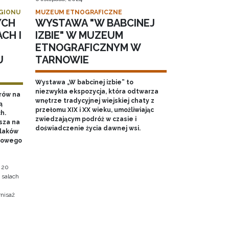
EGIONU
MUZEUM ETNOGRAFICZNE
YCH
WYSTAWA "W BABCINEJ
CH I
IZBIE" W MUZEUM
ETNOGRAFICZNYM W
U
TARNOWIE
Wystawa „W babcinej izbie” to
niezwykła ekspozycja, która odtwarza
rów na
wnętrze tradycyjnej wiejskiej chaty z
ą
przełomu XIX i XX wieku, umożliwiając
h.
zwiedzającym podróż w czasie i
sza na
doświadczenie życia dawnej wsi.
olaków
dowego
 20
 salach
nisaż