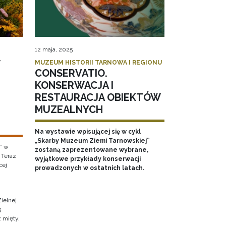
12 maja, 2025
MUZEUM HISTORII TARNOWA I REGIONU
CONSERVATIO.
KONSERWACJA I
RESTAURACJA OBIEKTÓW
MUZEALNYCH
Na wystawie wpisującej się w cykl
„Skarby Muzeum Ziemi Tarnowskiej”
” w
zostaną zaprezentowane wybrane,
 Teraz
wyjątkowe przykłady konserwacji
cej
prowadzonych w ostatnich latach.
ielnej
5
z mięty,