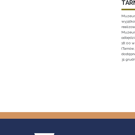
TAR
Muzeum 
wyjątko
realizo
Muzeum 
odbędzie
18:00 w
(Tarnów
dostępna
31 grudn
Stron