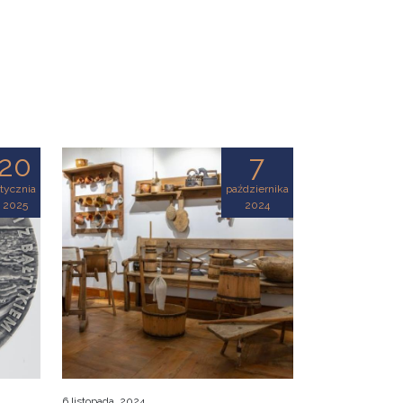
20
7
tycznia
października
2025
2024
6 listopada, 2024