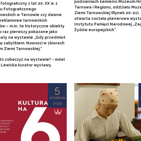
podcieniach kamienic Muzeum His
fotograficzny z lat 20. XX w. z
Tarnowa i Regionu, oddziału Mu
u Fotograficznego
Ziemi Tarnowskiej (Rynek 20-21),
owskich w Tarnowie czy dawne
otwarta została plenerowa wyst
 reklamowe tarnowskich
Instytutu Pamięci Narodowej „Za
w – m.in. te historyczne obiekty
Żydów europejskich”.
o raz pierwszy pokazane jako
aty na wystawie „Gdy przedmiot
ię zabytkiem. Nowości w zbiorach
 Ziemi Tarnowskiej.”
to zobaczyć na wystawie? - mówi
 Lewicka kurator wystawy.
5
września
2025