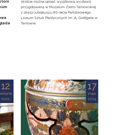
torii
skrócie można opisać wyjątkową wystawę
zeum
przygotowaną w Muzeum Ziemi Tarnowskiej
z okazji jubileuszu 80-lecia Państwowego
awa
Liceum Sztuk Plastycznych im. A. Grottgera w
głada
Tarnowie.
12
17
sierpnia
maja
2025
2025