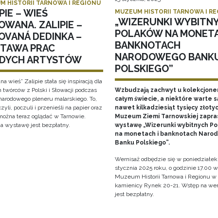
M HISTORII TARNOWA I REGIONU
PIE – WIEŚ
MUZEUM HISTORII TARNOWA I R
„WIZERUNKI WYBITN
OWANA. ZALIPIE –
POLAKÓW NA MONETA
OVANÁ DEDINKA –
BANKNOTACH
TAWA PRAC
NARODOWEGO BANK
DYCH ARTYSTÓW
POLSKIEGO”
a wieś” Zalipie stała się inspiracją dla
 twórców z Polski i Słowacji podczas
Wzbudzają zachwyt u kolekcjone
arodowego pleneru malarskiego. To,
całym świecie, a niektóre warte s
zyli, poczuli i przenieśli na papier oraz
nawet kilkadziesiąt tysięcy złotyc
 można teraz oglądać w Tarnowie.
Muzeum Ziemi Tarnowskiej zapra
a wystawę jest bezpłatny.
wystawę „Wizerunki wybitnych P
na monetach i banknotach Naro
Banku Polskiego”.
Wernisaż odbędzie się w poniedziałek
stycznia 2025 roku, o godzinie 17.00 w
Muzeum Historii Tarnowa i Regionu w
kamienicy Rynek 20-21. Wstęp na wer
jest bezpłatny.