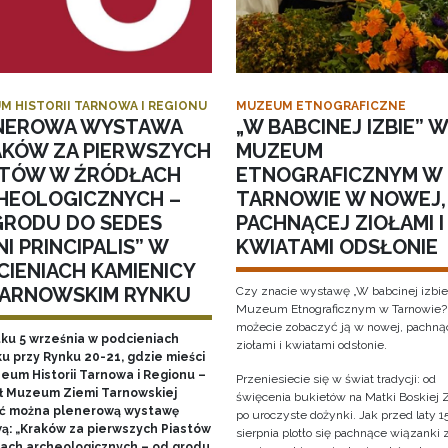
M HISTORII TARNOWA I REGIONU
MUZEUM ETNOGRAFICZNE
NEROWA WYSTAWA
„W BABCINEJ IZBIE” W
AKÓW ZA PIERWSZYCH
MUZEUM
STÓW W ŹRÓDŁACH
ETNOGRAFICZNYM W
HEOLOGICZNYCH –
TARNOWIE W NOWEJ,
GRODU DO SEDES
PACHNĄCEJ ZIOŁAMI I
I PRINCIPALIS” W
KWIATAMI ODSŁONIE
CIENIACH KAMIENICY
TARNOWSKIM RYNKU
Czy znacie wystawę „W babcinej izbie
Muzeum Etnograficznym w Tarnowie?
możecie zobaczyć ją w nowej, pachną
tku 5 września w podcieniach
ziołami i kwiatami odsłonie.
u przy Rynku 20-21, gdzie mieści
zeum Historii Tarnowa i Regionu –
Przeniesiecie się w świat tradycji: od
ł Muzeum Ziemi Tarnowskiej
święcenia bukietów na Matki Boskiej Z
ć można plenerową wystawę
po uroczyste dożynki. Jak przed laty 1
ą: „Kraków za pierwszych Piastów
sierpnia plotło się pachnące wiązanki 
łach archeologicznych – od grodu