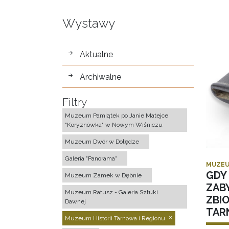
Wystawy
wystawy
Aktualne
Archiwalne
Filtry
Muzeum Pamiątek po Janie Matejce
"Koryznówka" w Nowym Wiśniczu
Muzeum Dwór w Dołędze
Galeria "Panorama"
MUZEU
GDY 
Muzeum Zamek w Dębnie
ZAB
Muzeum Ratusz - Galeria Sztuki
ZBI
Dawnej
TAR
Muzeum Historii Tarnowa i Regionu