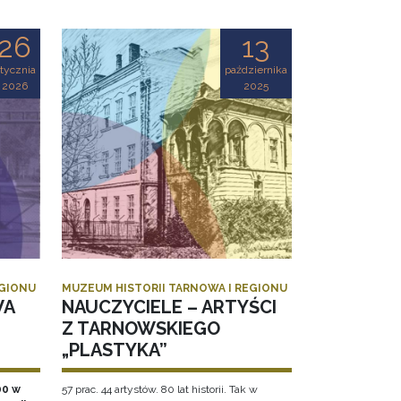
26
13
tycznia
października
2026
2025
EGIONU
MUZEUM HISTORII TARNOWA I REGIONU
WA
NAUCZYCIELE – ARTYŚCI
Z TARNOWSKIEGO
„PLASTYKA”
00 w
57 prac. 44 artystów. 80 lat historii. Tak w