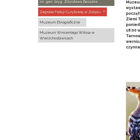
im. gen. bryg. Zdzisława Baszaka
Muzeum
wystawy
Zagroda Felicji Curyłowej w Zalipiu
począt
Ziemi T
Muzeum Etnograficzne
poniedz
18:00 
Muzeum Wincentego Witosa w
Tarnow
Wierzchosławicach
wernis
czynna 