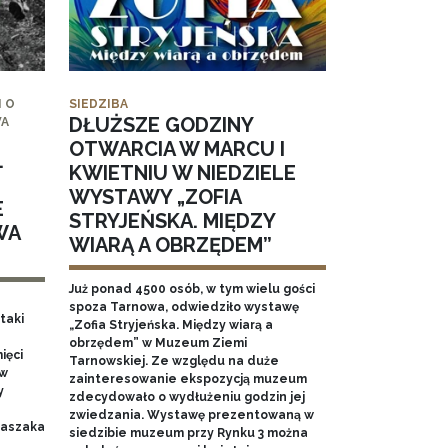
 O
SIEDZIBA
DŁUŻSZE GODZINY
WA
OTWARCIA W MARCU I
.
KWIETNIU W NIEDZIELE
WYSTAWY „ZOFIA
E
STRYJEŃSKA. MIĘDZY
WA
WIARĄ A OBRZĘDEM”
Już ponad 4500 osób, w tym wielu gości
spoza Tarnowa, odwiedziło wystawę
taki
„Zofia Stryjeńska. Między wiarą a
obrzędem” w Muzeum Ziemi
ięci
Tarnowskiej. Ze względu na duże
 w
zainteresowanie ekspozycją muzeum
y
zdecydowało o wydłużeniu godzin jej
zwiedzania. Wystawę prezentowaną w
 Baszaka
siedzibie muzeum przy Rynku 3 można