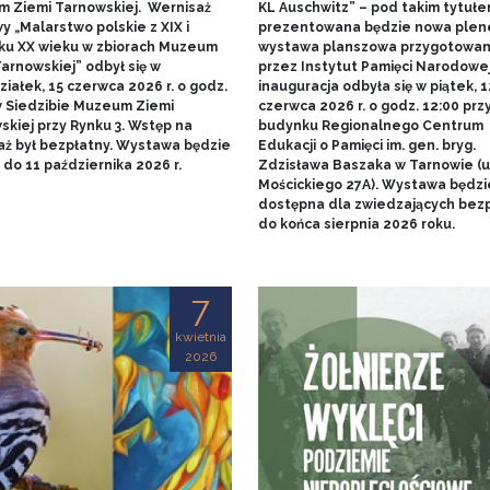
 Ziemi Tarnowskiej. Wernisaż
KL Auschwitz” – pod takim tytuł
 „Malarstwo polskie z XIX i
prezentowana będzie nowa ple
ku XX wieku w zbiorach Muzeum
wystawa planszowa przygotowa
arnowskiej” odbył się w
przez Instytut Pamięci Narodowej.
iałek, 15 czerwca 2026 r. o godz.
inauguracja odbyła się w piątek, 1
w Siedzibie Muzeum Ziemi
czerwca 2026 r. o godz. 12:00 prz
skiej przy Rynku 3. Wstęp na
budynku Regionalnego Centrum
aż był bezpłatny. Wystawa będzie
Edukacji o Pamięci im. gen. bryg.
do 11 października 2026 r.
Zdzisława Baszaka w Tarnowie (u
Mościckiego 27A). Wystawa będzi
dostępna dla zwiedzających bezp
do końca sierpnia 2026 roku.
7
kwietnia
2026