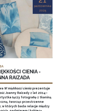
października
2025
BA
ĘKKOŚCI CIENIA -
NNA RAIZADA
wa
W miękkości cienia
prezentuje
ość Joanny Raizady z lat 2014–
rtystka łączy fotografię z tkaniną
yczną, tworząc przestrzenne
y, w których bada relacje między
nością, nadmiarem i kobiecą