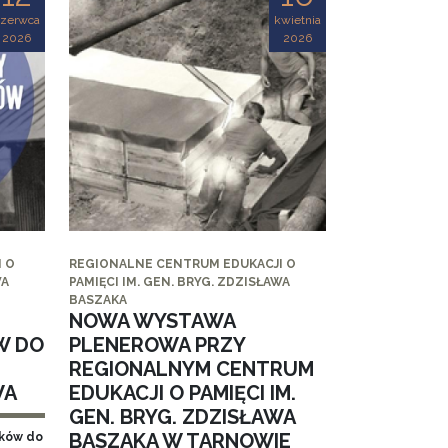
czerwca
kwietnia
2026
2026
 O
REGIONALNE CENTRUM EDUKACJI O
WA
PAMIĘCI IM. GEN. BRYG. ZDZISŁAWA
BASZAKA
NOWA WYSTAWA
W DO
PLENEROWA PRZY
REGIONALNYM CENTRUM
WA
EDUKACJI O PAMIĘCI IM.
GEN. BRYG. ZDZISŁAWA
BASZAKA W TARNOWIE
aków do