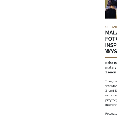
SIEDZI
MAL
FOT
INS
WYS
Echa na
malars
Zenon 
To najn
we wtor
Ziemi T
naturze 
przyrody
interpre
Fotogale