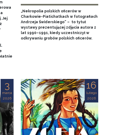
em
nerowa
„Nekropolia polskich oficerów w
na
Charkowie-Piatichatkach w fotografiach
 Jej
Andrzeja Świderskiego” – to tytuł
2
wystawy prezentującej zdjęcia autora z
y
lat 1990–1991, kiedy uczestniczył w
odkrywaniu grobów polskich oficerów.
l.
e
łatnie
3
16
marca
lutego
2026
2026