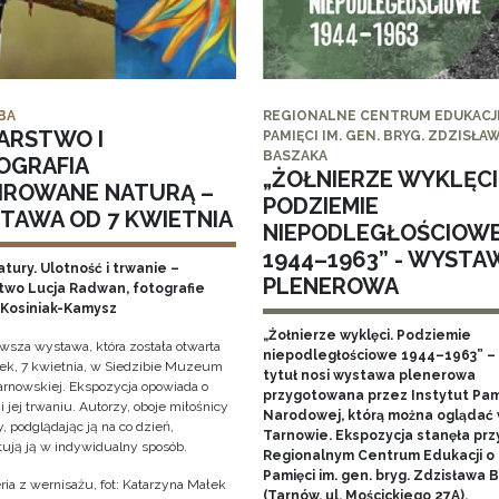
BA
REGIONALNE CENTRUM EDUKACJI
ARSTWO I
PAMIĘCI IM. GEN. BRYG. ZDZISŁA
BASZAKA
OGRAFIA
„ŻOŁNIERZE WYKLĘCI
PIROWANE NATURĄ –
PODZIEMIE
TAWA OD 7 KWIETNIA
NIEPODLEGŁOŚCIOW
1944–1963” - WYSTA
tury. Ulotność i trwanie –
PLENEROWA
two Lucja Radwan, fotografie
Kosiniak-Kamysz
„Żołnierze wyklęci. Podziemie
owsza wystawa, która została otwarta
niepodległościowe 1944–1963” – 
ek, 7 kwietnia, w Siedzibie Muzeum
tytuł nosi wystawa plenerowa
arnowskiej. Ekspozycja opowiada o
przygotowana przez Instytut Pam
i jej trwaniu. Autorzy, oboje miłośnicy
Narodowej, którą można oglądać
, podglądając ją na co dzień,
Tarnowie. Ekspozycja stanęła prz
tują ją w indywidualny sposób.
Regionalnym Centrum Edukacji o
Pamięci im. gen. bryg. Zdzisława
ria z wernisażu, fot: Katarzyna Małek
(Tarnów, ul. Mościckiego 27A).