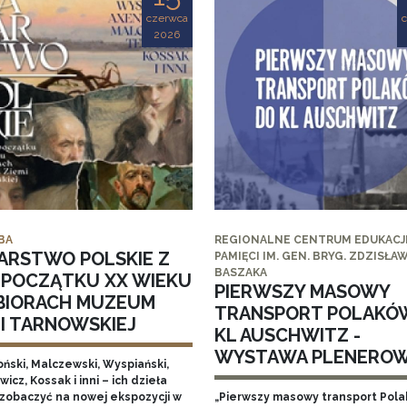
czerwca
2026
BA
REGIONALNE CENTRUM EDUKACJI
ARSTWO POLSKIE Z
PAMIĘCI IM. GEN. BRYG. ZDZISŁA
BASZAKA
I POCZĄTKU XX WIEKU
PIERWSZY MASOWY
BIORACH MUZEUM
TRANSPORT POLAKÓ
MI TARNOWSKIEJ
KL AUSCHWITZ -
WYSTAWA PLENERO
ński, Malczewski, Wyspiański,
icz, Kossak i inni – ich dzieła
zobaczyć na nowej ekspozycji w
„Pierwszy masowy transport Pol