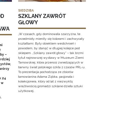
SIEDZIBA
OD
SZKLANY ZAWRÓT
GŁOWY
AWA
„W czasach, gdy dominowała szarzyzna, te
przedmioty mieniły się kolorami i zachwycały
kształtami. Były obiektem westchnień i
mi
powodem, by stanąć w długiej kolejce pod
ż
sklepem. „Szklany zawrót głowy” – tak brzmi
by –
tytuł najnowszej wystawy w Muzeum Ziemi
rdziej
Tarnowskiej, która przenosi zwiedzających w
ystów,
barwny świat polskiego szkła z czasów PRL-u.
twórcy
To prezentacja pochodząca ze zbiorów
tarnowianina Adama Ząbka, pasjonata i
k 24
kolekcjonera, który od lat z niezwykłą
0 w
wrażliwością gromadzi szklane dzieła sztuki
użytkowej.
u.