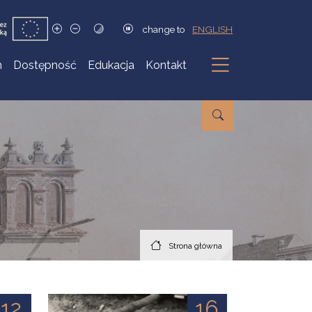
change to
ENGLISH
h
Dostępność
Edukacja
Kontakt
Podmenu
Strona główna
12
16