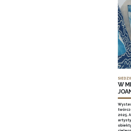
SIEDZI
W MI
JOA
Wysta
twórcz
2025. A
artyst
obiekt
cieles