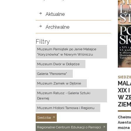
wystawy
Aktualne
Archiwalne
Filtry
Muzeum Pamiątek po Janie Matejce
"Koryznówka" w Nowym Wiśniczu
Muzeum Dwór w Dołędze
Galeria "Panorama"
SIEDZI
MAL
Muzeum Zamek w Dębnie
XIX 
Muzeum Ratusz - Galeria Sztuki
W Z
Dawnej
ZIE
Muzeum Historii Tarnowa i Regionu
Chełmo
Siedziba
Axentow
Regionalne Centrum Edukacji o Pamięci
można 