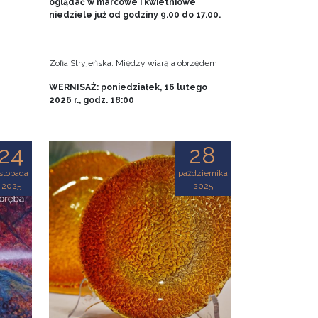
oglądać w marcowe i kwietniowe
niedziele już od godziny 9.00 do 17.00.
Zofia Stryjeńska. Między wiarą a obrzędem
WERNISAŻ: poniedziałek, 16 lutego
2026 r., godz. 18:00
24
28
istopada
października
2025
2025