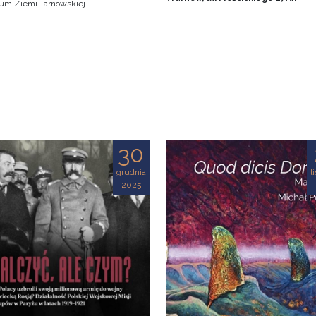
m Ziemi Tarnowskiej
30
grudnia
l
2025