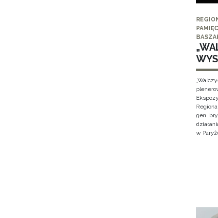
REGIO
PAMIĘC
BASZA
„WAL
WYS
„Walczy
plenero
Ekspozy
Regiona
gen. br
działan
w Paryżu