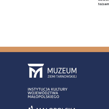
tożsam
Stron