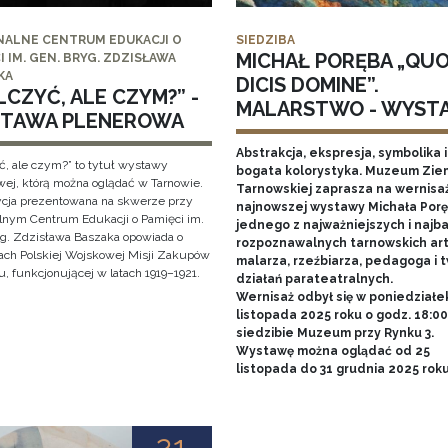
NALNE CENTRUM EDUKACJI O
SIEDZIBA
MICHAŁ PORĘBA „QU
I IM. GEN. BRYG. ZDZISŁAWA
KA
DICIS DOMINE”.
CZYĆ, ALE CZYM?” -
MALARSTWO - WYST
TAWA PLENEROWA
Abstrakcja, ekspresja, symbolika i
ć, ale czym?” to tytuł wystawy
bogata kolorystyka. Muzeum Zie
wej, którą można oglądać w Tarnowie.
Tarnowskiej zaprasza na wernisa
cja prezentowana na skwerze przy
najnowszej wystawy Michała Porę
lnym Centrum Edukacji o Pamięci im.
jednego z najważniejszych i najba
yg. Zdzisława Baszaka opowiada o
rozpoznawalnych tarnowskich art
iach Polskiej Wojskowej Misji Zakupów
malarza, rzeźbiarza, pedagoga i 
, funkcjonującej w latach 1919–1921.
działań parateatralnych.
Wernisaż odbył się w poniedziałe
listopada 2025 roku o godz. 18:0
siedzibie Muzeum przy Rynku 3.
Wystawę można oglądać od 25
listopada do 31 grudnia 2025 rok
21