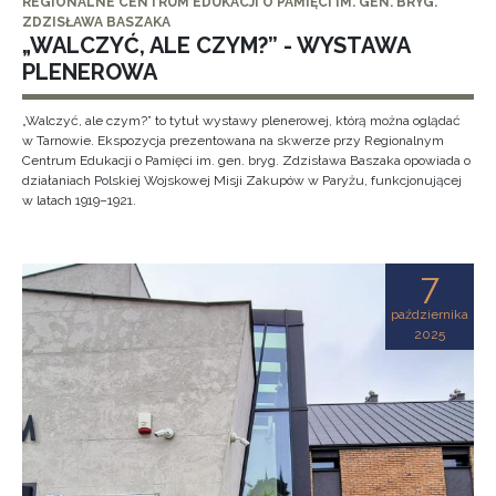
REGIONALNE CENTRUM EDUKACJI O PAMIĘCI IM. GEN. BRYG.
ZDZISŁAWA BASZAKA
„WALCZYĆ, ALE CZYM?” - WYSTAWA
PLENEROWA
„Walczyć, ale czym?” to tytuł wystawy plenerowej, którą można oglądać
w Tarnowie. Ekspozycja prezentowana na skwerze przy Regionalnym
Centrum Edukacji o Pamięci im. gen. bryg. Zdzisława Baszaka opowiada o
działaniach Polskiej Wojskowej Misji Zakupów w Paryżu, funkcjonującej
w latach 1919–1921.
7
października
2025