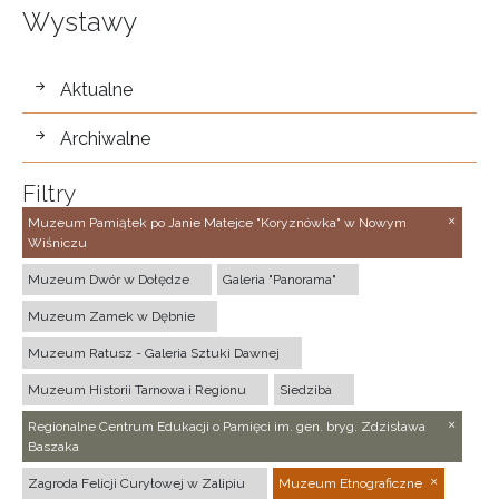
Wystawy
wystawy
Aktualne
Archiwalne
Filtry
Muzeum Pamiątek po Janie Matejce "Koryznówka" w Nowym
Wiśniczu
Muzeum Dwór w Dołędze
Galeria "Panorama"
Muzeum Zamek w Dębnie
Muzeum Ratusz - Galeria Sztuki Dawnej
Muzeum Historii Tarnowa i Regionu
Siedziba
Regionalne Centrum Edukacji o Pamięci im. gen. bryg. Zdzisława
Baszaka
Zagroda Felicji Curyłowej w Zalipiu
Muzeum Etnograficzne