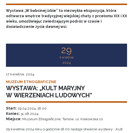
Wystawa „W babcinej izbie” to niezwykła ekspozycja, która
odtwarza wnętrze tradycyjnej wiejskiej chaty z przełomu XIX i XX
wieku, umożliwiając zwiedzającym podróż w czasie i
doświadczenie życia dawnej wsi.
29
kwietnia
2024
17 kwietnia, 2024
MUZEUM ETNOGRAFICZNE
WYSTAWA: „KULT MARYJNY
W WIERZENIACH LUDOWYCH”
Start:
29.04.2024, 18:00
Koniec:
31.08.2024
Miejsce:
Muzeum Etnograficzne, Tarnów, ul. Krakowska 10
29 kwietnia 2024 roku o godzinie 18:00 nastąpi otwarcie wystawy: „Kult