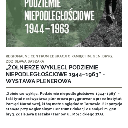
REGIONALNE CENTRUM EDUKACJI O PAMIĘCI IM. GEN. BRYG.
ZDZISŁAWA BASZAKA
„ŻOŁNIERZE WYKLĘCI. PODZIEMIE
NIEPODLEGŁOŚCIOWE 1944–1963” -
WYSTAWA PLENEROWA
„Żołnierze wyklęci. Podziemie niepodległościowe 1944–1963” –
taki tytuł nosi wystawa plenerowa przygotowana przez Instytut
Pamięci Narodowej, którą można oglądać w Tarnowie. Ekspozycja
stanęła przy Regionalnym Centrum Edukacji o Pamięci im. gen.
bryg. Zdzisława Baszaka (Tarnów, ul. Mościckiego 27A).