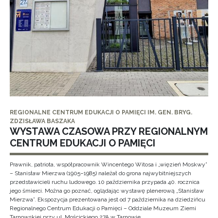
REGIONALNE CENTRUM EDUKACJI O PAMIĘCI IM. GEN. BRYG.
ZDZISŁAWA BASZAKA
WYSTAWA CZASOWA PRZY REGIONALNYM
CENTRUM EDUKACJI O PAMIĘCI
Prawnik, patriota, współpracownik Wincentego Witosa i „więzień Moskwy”
– Stanisław Mierzwa (1905–1985) należał do grona najwybitniejszych
przedstawicieli ruchu ludowego. 10 października przypada 40. rocznica
jego śmierci. Można go poznać, oglądając wystawę plenerową „Stanisław
Mierzwa”. Ekspozycja prezentowana jest od 7 października na dziedzińcu
Regionalnego Centrum Edukacji o Pamięci – Oddziale Muzeum Ziemi
Tarnowskiej przy ul. Mościckiego 27A w Tarnowie.