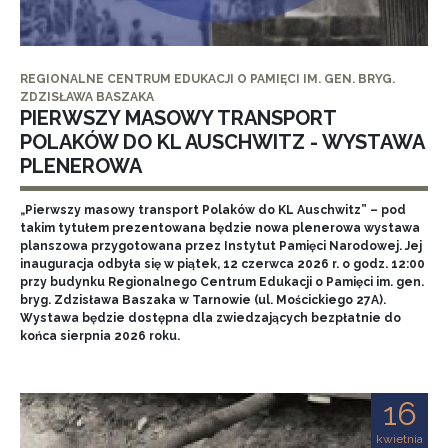
REGIONALNE CENTRUM EDUKACJI O PAMIĘCI IM. GEN. BRYG.
ZDZISŁAWA BASZAKA
PIERWSZY MASOWY TRANSPORT
POLAKÓW DO KL AUSCHWITZ - WYSTAWA
PLENEROWA
„Pierwszy masowy transport Polaków do KL Auschwitz” – pod
takim tytułem prezentowana będzie nowa plenerowa wystawa
planszowa przygotowana przez Instytut Pamięci Narodowej. Jej
inauguracja odbyła się w piątek, 12 czerwca 2026 r. o godz. 12:00
przy budynku Regionalnego Centrum Edukacji o Pamięci im. gen.
bryg. Zdzisława Baszaka w Tarnowie (ul. Mościckiego 27A).
Wystawa będzie dostępna dla zwiedzających bezpłatnie do
końca sierpnia 2026 roku.
16
kwietnia