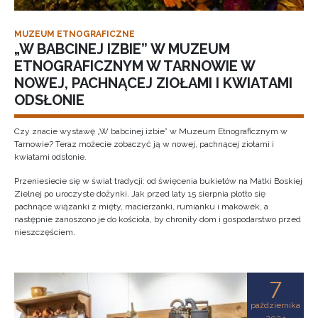
MUZEUM ETNOGRAFICZNE
„W BABCINEJ IZBIE” W MUZEUM
ETNOGRAFICZNYM W TARNOWIE W
NOWEJ, PACHNĄCEJ ZIOŁAMI I KWIATAMI
ODSŁONIE
Czy znacie wystawę „W babcinej izbie” w Muzeum Etnograficznym w
Tarnowie? Teraz możecie zobaczyć ją w nowej, pachnącej ziołami i
kwiatami odsłonie.
Przeniesiecie się w świat tradycji: od święcenia bukietów na Matki Boskiej
Zielnej po uroczyste dożynki. Jak przed laty 15 sierpnia plotło się
pachnące wiązanki z mięty, macierzanki, rumianku i makówek, a
następnie zanoszono je do kościoła, by chroniły dom i gospodarstwo przed
nieszczęściem.
7
października