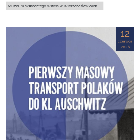
Muzeum Wincentego Witosa w Wierzchosławicach
12
czerwca
2026