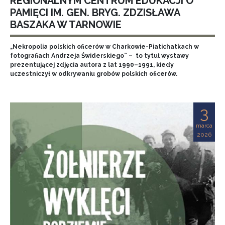
REGIONALNYM CENTRUM EDUKACJI O
PAMIĘCI IM. GEN. BRYG. ZDZISŁAWA
BASZAKA W TARNOWIE
„Nekropolia polskich oficerów w Charkowie-Piatichatkach w
fotografiach Andrzeja Świderskiego” – to tytuł wystawy
prezentującej zdjęcia autora z lat 1990–1991, kiedy
uczestniczył w odkrywaniu grobów polskich oficerów.
3
marca
2026