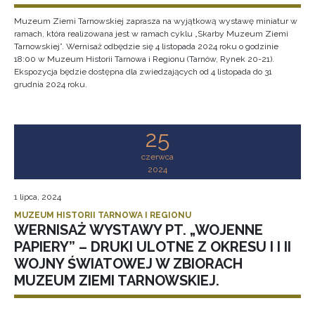
Muzeum Ziemi Tarnowskiej zaprasza na wyjątkową wystawę miniatur w
ramach, która realizowana jest w ramach cyklu „Skarby Muzeum Ziemi
Tarnowskiej”. Wernisaż odbędzie się 4 listopada 2024 roku o godzinie
18:00 w Muzeum Historii Tarnowa i Regionu (Tarnów, Rynek 20-21).
Ekspozycja będzie dostępna dla zwiedzających od 4 listopada do 31
grudnia 2024 roku.
25
czerwca
2024
1 lipca, 2024
MUZEUM HISTORII TARNOWA I REGIONU
WERNISAŻ WYSTAWY PT. „WOJENNE
PAPIERY” – DRUKI ULOTNE Z OKRESU I I II
WOJNY ŚWIATOWEJ W ZBIORACH
MUZEUM ZIEMI TARNOWSKIEJ.