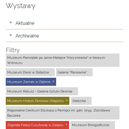
Wystawy
wystawy
Aktualne
Archiwalne
Filtry
Muzeum Pamiątek po Janie Matejce "Koryznówka" w Nowym
Wiśniczu
Muzeum Dwór w Dołędze
Galeria "Panorama"
Muzeum Zamek w Dębnie
Muzeum Ratusz - Galeria Sztuki Dawnej
Muzeum Historii Tarnowa i Regionu
Siedziba
Regionalne Centrum Edukacji o Pamięci im. gen. bryg. Zdzisława
Baszaka
Zagroda Felicji Curyłowej w Zalipiu
Muzeum Etnograficzne