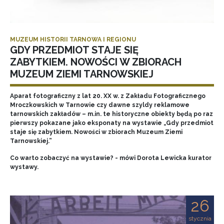
MUZEUM HISTORII TARNOWA I REGIONU
GDY PRZEDMIOT STAJE SIĘ
ZABYTKIEM. NOWOŚCI W ZBIORACH
MUZEUM ZIEMI TARNOWSKIEJ
Aparat fotograficzny z lat 20. XX w. z Zakładu Fotograficznego
Mroczkowskich w Tarnowie czy dawne szyldy reklamowe
tarnowskich zakładów – m.in. te historyczne obiekty będą po raz
pierwszy pokazane jako eksponaty na wystawie „Gdy przedmiot
staje się zabytkiem. Nowości w zbiorach Muzeum Ziemi
Tarnowskiej.”
Co warto zobaczyć na wystawie? - mówi Dorota Lewicka kurator
wystawy.
26
stycznia