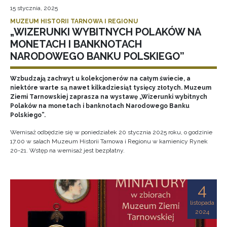
15 stycznia, 2025
MUZEUM HISTORII TARNOWA I REGIONU
„WIZERUNKI WYBITNYCH POLAKÓW NA
MONETACH I BANKNOTACH
NARODOWEGO BANKU POLSKIEGO”
Wzbudzają zachwyt u kolekcjonerów na całym świecie, a
niektóre warte są nawet kilkadziesiąt tysięcy złotych. Muzeum
Ziemi Tarnowskiej zaprasza na wystawę „Wizerunki wybitnych
Polaków na monetach i banknotach Narodowego Banku
Polskiego”.
Wernisaż odbędzie się w poniedziałek 20 stycznia 2025 roku, o godzinie
17.00 w salach Muzeum Historii Tarnowa i Regionu w kamienicy Rynek
20-21. Wstęp na wernisaż jest bezpłatny.
4
listopada
2024