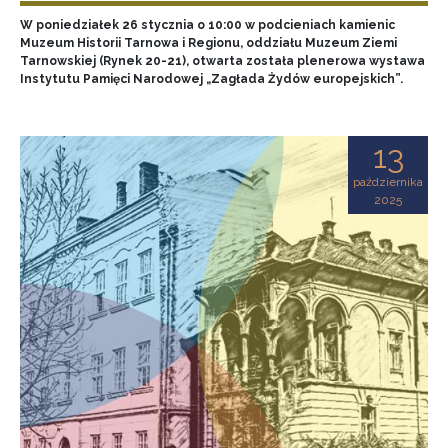
W poniedziałek 26 stycznia o 10:00 w podcieniach kamienic
Muzeum Historii Tarnowa i Regionu, oddziału Muzeum Ziemi
Tarnowskiej (Rynek 20-21), otwarta została plenerowa wystawa
Instytutu Pamięci Narodowej „Zagłada Żydów europejskich”.
13
października
2025