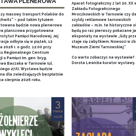
TAWA PLENEROWA
Aparat fotograficzny z lat 20. XX w
Zakładu Fotograficznego
szy masowy transport Polaków do
Mroczkowskich w Tarnowie czy 
chwitz” – pod takim tytułem
szyldy reklamowe tarnowskich
towana będzie nowa plenerowa
zakładów – m.in. te historyczne o
a planszowa przygotowana
będą po raz pierwszy pokazane j
nstytut Pamięci Narodowej. Jej
eksponaty na wystawie „Gdy prz
acja odbyła się w piątek, 12
staje się zabytkiem. Nowości w zb
 2026 r. o godz. 12:00 przy
Muzeum Ziemi Tarnowskiej.”
u Regionalnego Centrum
Co warto zobaczyć na wystawie? 
i o Pamięci im. gen. bryg.
Dorota Lewicka kurator wystawy.
awa Baszaka w Tarnowie (ul.
kiego 27A). Wystawa będzie
na dla zwiedzających bezpłatnie
a sierpnia 2026 roku.
3
marca
s
2026