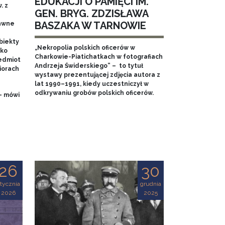
EDUKACJI O PAMIĘCI IM.
. z
GEN. BRYG. ZDZISŁAWA
BASZAKA W TARNOWIE
dawne
biekty
„Nekropolia polskich oficerów w
ako
Charkowie-Piatichatkach w fotografiach
edmiot
Andrzeja Świderskiego” – to tytuł
iorach
wystawy prezentującej zdjęcia autora z
lat 1990–1991, kiedy uczestniczył w
odkrywaniu grobów polskich oficerów.
- mówi
26
30
tycznia
grudnia
2026
2025