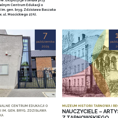
ie. Ekspozycja stanęła przy
alnym Centrum Edukacji o
 im. gen. bryg. Zdzisława Baszaka
, ul. Mościckiego 27A).
7
października
paźdz
2025
2
NALNE CENTRUM EDUKACJI O
MUZEUM HISTORII TARNOWA I R
NAUCZYCIELE – ARTY
I IM. GEN. BRYG. ZDZISŁAWA
KA
Z TARNOWSKIEGO