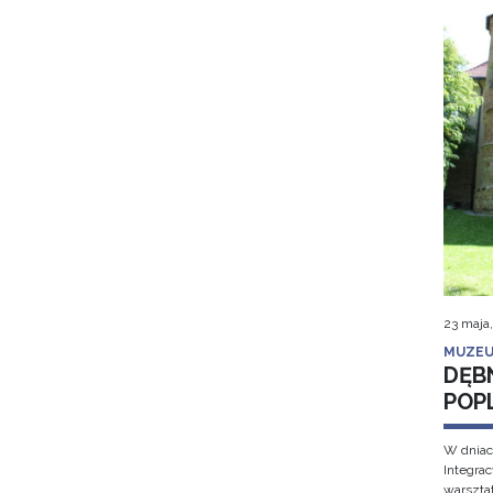
23 maja
MUZEU
DĘB
POP
W dniac
Integra
warsztat