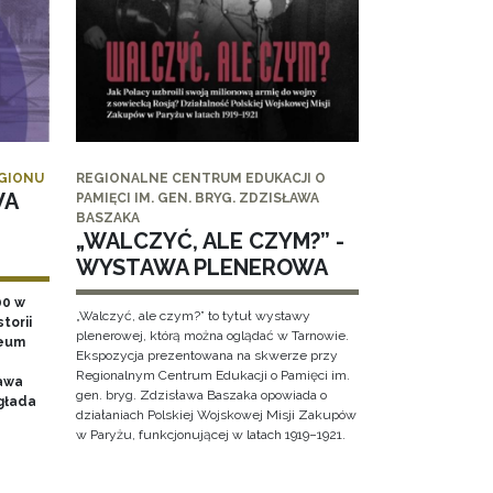
EGIONU
REGIONALNE CENTRUM EDUKACJI O
WA
PAMIĘCI IM. GEN. BRYG. ZDZISŁAWA
BASZAKA
„WALCZYĆ, ALE CZYM?” -
WYSTAWA PLENEROWA
00 w
„Walczyć, ale czym?” to tytuł wystawy
torii
plenerowej, którą można oglądać w Tarnowie.
zeum
Ekspozycja prezentowana na skwerze przy
Regionalnym Centrum Edukacji o Pamięci im.
awa
gen. bryg. Zdzisława Baszaka opowiada o
głada
działaniach Polskiej Wojskowej Misji Zakupów
w Paryżu, funkcjonującej w latach 1919–1921.