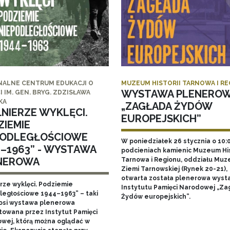
NALNE CENTRUM EDUKACJI O
MUZEUM HISTORII TARNOWA I R
WYSTAWA PLENERO
I IM. GEN. BRYG. ZDZISŁAWA
KA
„ZAGŁADA ŻYDÓW
ŁNIERZE WYKLĘCI.
EUROPEJSKICH”
ZIEMIE
PODLEGŁOŚCIOWE
W poniedziałek 26 stycznia o 10:
4–1963” - WYSTAWA
podcieniach kamienic Muzeum His
NEROWA
Tarnowa i Regionu, oddziału Mu
Ziemi Tarnowskiej (Rynek 20-21),
otwarta została plenerowa wyst
erze wyklęci. Podziemie
Instytutu Pamięci Narodowej „Za
ległościowe 1944–1963” – taki
Żydów europejskich”.
nosi wystawa plenerowa
towana przez Instytut Pamięci
wej, którą można oglądać w