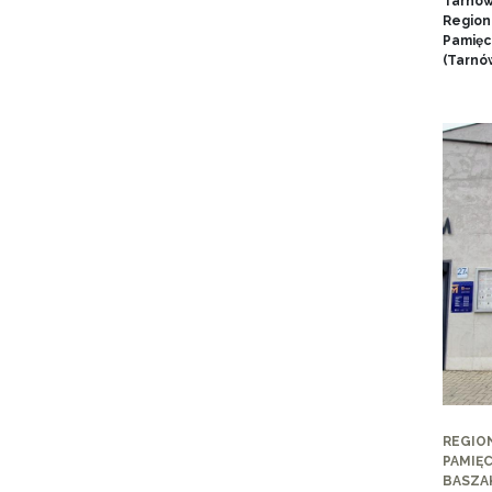
Tarnow
Region
Pamięci
(Tarnów
REGIO
PAMIĘC
BASZA