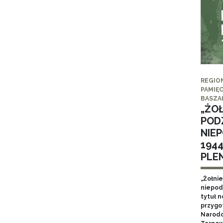
REGIO
PAMIĘC
BASZA
„ŻO
POD
NIE
194
PLE
„Żołni
niepod
tytuł 
przygo
Narodo