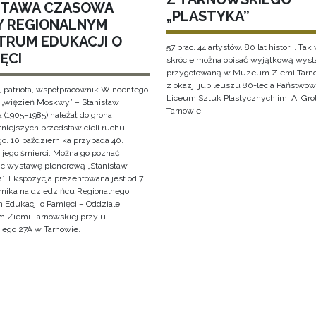
TAWA CZASOWA
„PLASTYKA”
Y REGIONALNYM
TRUM EDUKACJI O
57 prac. 44 artystów. 80 lat historii. Tak
ĘCI
skrócie można opisać wyjątkową wys
przygotowaną w Muzeum Ziemi Tarno
z okazji jubileuszu 80-lecia Państwo
, patriota, współpracownik Wincentego
Liceum Sztuk Plastycznych im. A. Gro
i „więzień Moskwy” – Stanisław
Tarnowie.
 (1905–1985) należał do grona
tniejszych przedstawicieli ruchu
o. 10 października przypada 40.
 jego śmierci. Można go poznać,
ąc wystawę plenerową „Stanisław
”. Ekspozycja prezentowana jest od 7
rnika na dziedzińcu Regionalnego
 Edukacji o Pamięci – Oddziale
Ziemi Tarnowskiej przy ul.
iego 27A w Tarnowie.