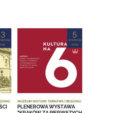
13
5
iernika
września
025
2025
EGIONU
MUZEUM HISTORII TARNOWA I REGIONU
ŚCI
PLENEROWA WYSTAWA
"KRAKÓW ZA PIERWSZYCH