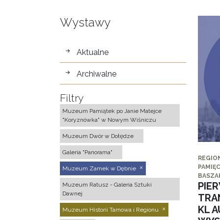
Wystawy
wystawy
Aktualne
Archiwalne
Filtry
Muzeum Pamiątek po Janie Matejce
"Koryznówka" w Nowym Wiśniczu
Muzeum Dwór w Dołędze
Galeria "Panorama"
REGIO
PAMIĘC
Muzeum Zamek w Dębnie
BASZA
PIE
Muzeum Ratusz - Galeria Sztuki
Dawnej
TRA
KL 
Muzeum Historii Tarnowa i Regionu