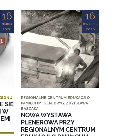
16
16
marca
kwietnia
2026
2026
EGIONU
REGIONALNE CENTRUM EDUKACJI O
E SIĘ
PAMIĘCI IM. GEN. BRYG. ZDZISŁAWA
BASZAKA
I W
NOWA WYSTAWA
EMI
PLENEROWA PRZY
REGIONALNYM CENTRUM