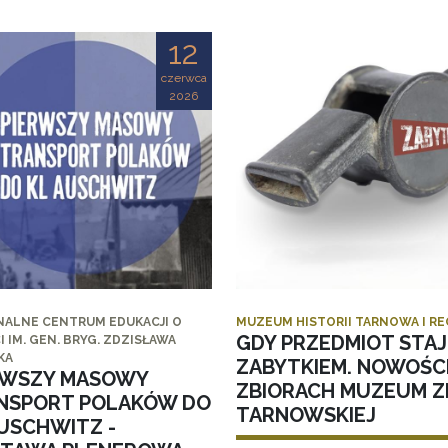
12
czerwca
2026
NALNE CENTRUM EDUKACJI O
MUZEUM HISTORII TARNOWA I R
GDY PRZEDMIOT STAJ
I IM. GEN. BRYG. ZDZISŁAWA
KA
ZABYTKIEM. NOWOŚC
RWSZY MASOWY
ZBIORACH MUZEUM ZI
NSPORT POLAKÓW DO
TARNOWSKIEJ
AUSCHWITZ -