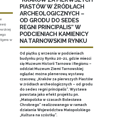
PIASTÓW W ŹRÓDŁACH
ARCHEOLOGICZNYCH –
OD GRODU DO SEDES
 w
tawę
REGNI PRINCIPALIS” W
wskiej
PODCIENIACH KAMIENICY
wego
NA TARNOWSKIM RYNKU
ttgera w
Od piątku 5 września w podcieniach
budynku przy Rynku 20-21, gdzie mieści
się Muzeum Historii Tarnowa i Regionu –
oddział Muzeum Ziemi Tarnowskiej
oglądać można plenerową wystawę
czasową: „Kraków za pierwszych Piastów
w źródłach archeologicznych – od grodu
do sedes regni principalis”. Wystawa
powstała jako efekt projektu pn.
„Małopolska w czasach Bolesława
Chrobrego” realizowanego w ramach
działania Województwa Małopolskiego
„Kultura na szóstkę”.