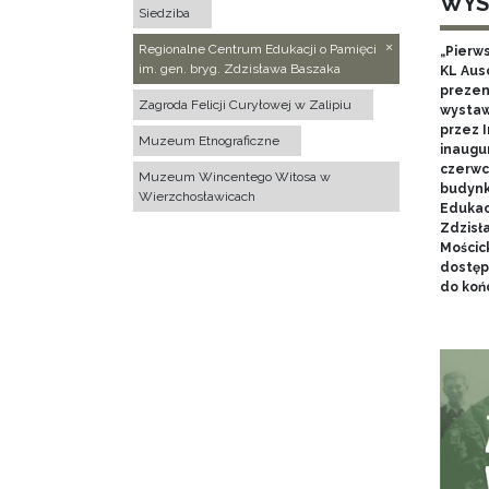
WYS
Siedziba
Regionalne Centrum Edukacji o Pamięci
„Pierw
im. gen. bryg. Zdzisława Baszaka
KL Aus
prezen
Zagroda Felicji Curyłowej w Zalipiu
wystaw
przez I
Muzeum Etnograficzne
inaugur
czerwca
Muzeum Wincentego Witosa w
budynk
Wierzchosławicach
Edukacj
Zdzisł
Mościc
dostęp
do końc