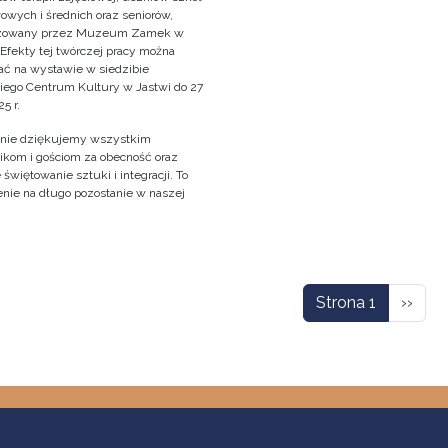
owych i średnich oraz seniorów,
izowany przez Muzeum Zamek w
 Efekty tej twórczej pracy można
ać na wystawie w siedzibie
iego Centrum Kultury w Jastwi do 27
5 r.
nie dziękujemy wszystkim
ikom i gościom za obecność oraz
świętowanie sztuki i integracji. To
nie na długo pozostanie w naszej
!
icowanie
Nastę
Strona 1
››