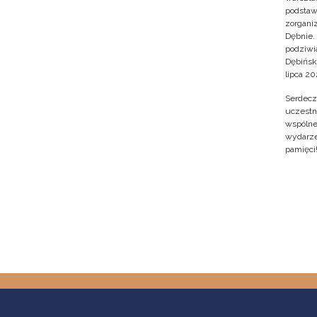
podstaw
zorgan
Dębnie.
podziwi
Dębińsk
lipca 202
Serdecz
uczestn
wspólne 
wydarze
pamięci
Stron