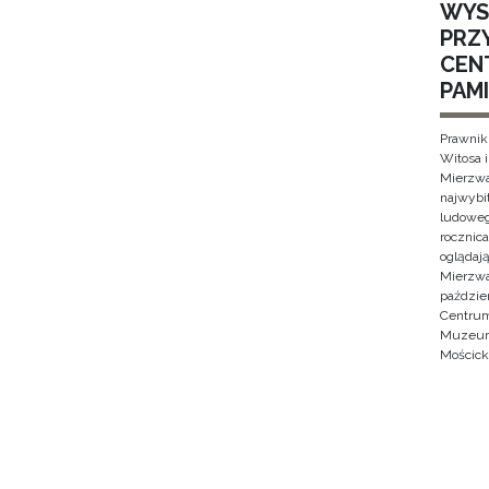
WYS
PRZ
CEN
PAMI
Prawnik
Witosa 
Mierzwa
najwybi
ludoweg
rocznica
oglądaj
Mierzwa
paździe
Centrum
Muzeum 
Mościck