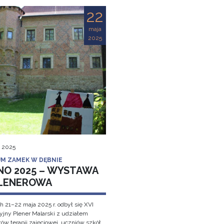
22
maja
2025
, 2025
M ZAMEK W DĘBNIE
NO 2025 – WYSTAWA
LENEROWA
h 21–22 maja 2025 r. odbył się XVI
cyjny Plener Malarski z udziałem
ów terapii zajęciowej, uczniów szkół