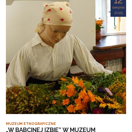
sierpnia
2025
MUZEUM ETNOGRAFICZNE
„W BABCINEJ IZBIE” W MUZEUM