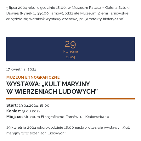
5 lipca 2024 roku, o godzinie 18.00, w Muzeum Ratusz – Galeria Sztuki
Dawnej (Rynek 1, 33-100 Tarnów), oddziale Muzeum Ziemi Tarnowskiej,
odbędzie się wernisaż wystawy czasowej pt. „Artefakty historyczne”.
29
kwietnia
2024
17 kwietnia, 2024
MUZEUM ETNOGRAFICZNE
WYSTAWA: „KULT MARYJNY
W WIERZENIACH LUDOWYCH”
Start:
29.04.2024, 18:00
Koniec:
31.08.2024
Miejsce:
Muzeum Etnograficzne, Tarnów, ul. Krakowska 10
29 kwietnia 2024 roku o godzinie 18:00 nastąpi otwarcie wystawy: „Kult
maryjny w wierzeniach ludowych”.