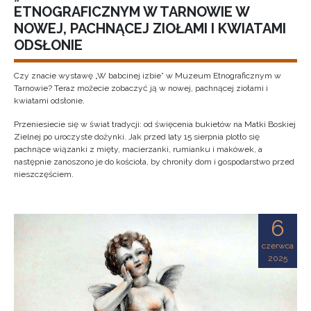
ETNOGRAFICZNYM W TARNOWIE W
NOWEJ, PACHNĄCEJ ZIOŁAMI I KWIATAMI
ODSŁONIE
Czy znacie wystawę „W babcinej izbie” w Muzeum Etnograficznym w
Tarnowie? Teraz możecie zobaczyć ją w nowej, pachnącej ziołami i
kwiatami odsłonie.
Przeniesiecie się w świat tradycji: od święcenia bukietów na Matki Boskiej
Zielnej po uroczyste dożynki. Jak przed laty 15 sierpnia plotło się
pachnące wiązanki z mięty, macierzanki, rumianku i makówek, a
następnie zanoszono je do kościoła, by chroniły dom i gospodarstwo przed
nieszczęściem.
6
czerwca
2025