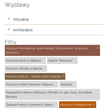
Wystawy
wystawy
Aktualne
Archiwalne
Filtry
Muzeum Pamiątek po Janie Matejce "Koryznówka" w Nowym
Wiśniczu
Muzeum Dwór w Dołędze
Galeria "Panorama"
Muzeum Zamek w Dębnie
Muzeum Ratusz - Galeria Sztuki Dawnej
Muzeum Historii Tarnowa i Regionu
Siedziba
Regionalne Centrum Edukacji o Pamięci im. gen. bryg. Zdzisława
Baszaka
Zagroda Felicji Curyłowej w Zalipiu
Muzeum Etnograficzne