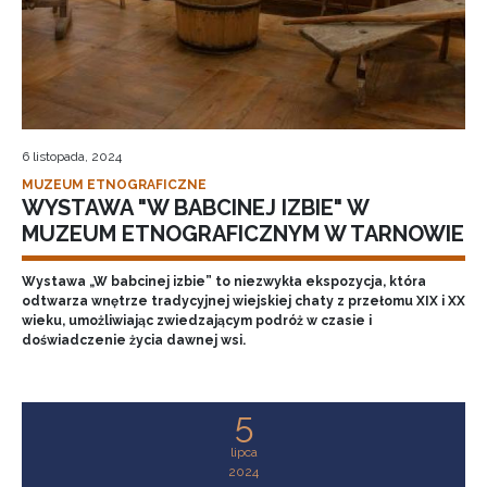
6 listopada, 2024
MUZEUM ETNOGRAFICZNE
WYSTAWA "W BABCINEJ IZBIE" W
MUZEUM ETNOGRAFICZNYM W TARNOWIE
Wystawa „W babcinej izbie” to niezwykła ekspozycja, która
odtwarza wnętrze tradycyjnej wiejskiej chaty z przełomu XIX i XX
wieku, umożliwiając zwiedzającym podróż w czasie i
doświadczenie życia dawnej wsi.
5
lipca
2024