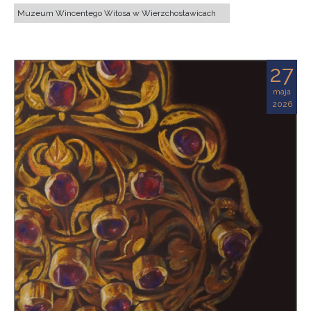
Muzeum Wincentego Witosa w Wierzchosławicach
27
maja
2026