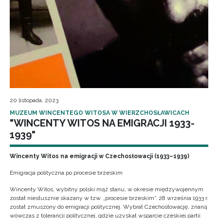
20 listopada, 2023
MUZEUM WINCENTEGO WITOSA W WIERZCHOSŁAWICACH
"WINCENTY WITOS NA EMIGRACJI 1933-
1939"
Wincenty Witos na emigracji w Czechosłowacji (1933–1939)
Emigracja polityczna po procesie brzeskim
Wincenty Witos, wybitny polski mąż stanu, w okresie międzywojennym
został niesłusznie skazany w tzw. „procesie brzeskim”. 28 września 1933 r.
został zmuszony do emigracji politycznej. Wybrał Czechosłowację, znaną
wówczas z tolerancji politycznej, gdzie uzyskał wsparcie czeskiej partii