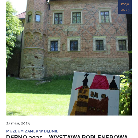
maja
2025
23 maja, 2025
MUZEUM ZAMEK W DĘBNIE
DĘBNO 2025 – WYSTAWA POPLENEROWA