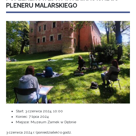
PLENERU MALARSKIEGO
Start:
3 czerwca 2024, 10:00
Koniec:
7 lipca 2024
Miejsce: Muzeum Zamek w Dębnie
3 czerwca 2024 r. (poniedziałek) o godz.