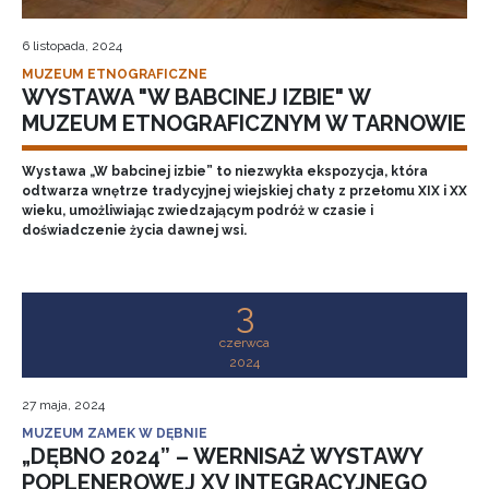
6 listopada, 2024
MUZEUM ETNOGRAFICZNE
WYSTAWA "W BABCINEJ IZBIE" W
MUZEUM ETNOGRAFICZNYM W TARNOWIE
Wystawa „W babcinej izbie” to niezwykła ekspozycja, która
odtwarza wnętrze tradycyjnej wiejskiej chaty z przełomu XIX i XX
wieku, umożliwiając zwiedzającym podróż w czasie i
doświadczenie życia dawnej wsi.
3
czerwca
2024
27 maja, 2024
MUZEUM ZAMEK W DĘBNIE
„DĘBNO 2024” – WERNISAŻ WYSTAWY
POPLENEROWEJ XV INTEGRACYJNEGO