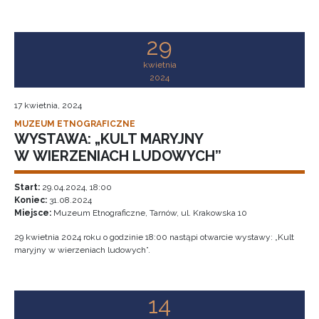
29
kwietnia
2024
17 kwietnia, 2024
MUZEUM ETNOGRAFICZNE
WYSTAWA: „KULT MARYJNY
W WIERZENIACH LUDOWYCH”
Start:
29.04.2024, 18:00
Koniec:
31.08.2024
Miejsce:
Muzeum Etnograficzne, Tarnów, ul. Krakowska 10
29 kwietnia 2024 roku o godzinie 18:00 nastąpi otwarcie wystawy: „Kult
maryjny w wierzeniach ludowych”.
14