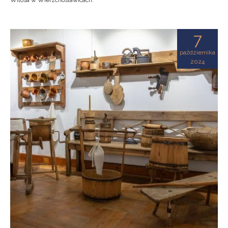
Witosa w Wierzchosławicach.
7
października
2024