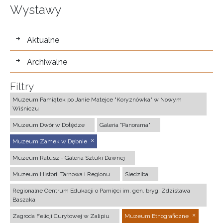
Wystawy
wystawy
Aktualne
Archiwalne
Filtry
Muzeum Pamiątek po Janie Matejce "Koryznówka" w Nowym
Wiśniczu
Muzeum Dwór w Dołędze
Galeria "Panorama"
Muzeum Zamek w Dębnie
Muzeum Ratusz - Galeria Sztuki Dawnej
Muzeum Historii Tarnowa i Regionu
Siedziba
Regionalne Centrum Edukacji o Pamięci im. gen. bryg. Zdzisława
Baszaka
Zagroda Felicji Curyłowej w Zalipiu
Muzeum Etnograficzne