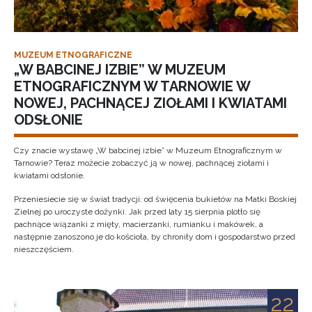
MUZEUM ETNOGRAFICZNE
„W BABCINEJ IZBIE” W MUZEUM
ETNOGRAFICZNYM W TARNOWIE W
NOWEJ, PACHNĄCEJ ZIOŁAMI I KWIATAMI
ODSŁONIE
Czy znacie wystawę „W babcinej izbie” w Muzeum Etnograficznym w
Tarnowie? Teraz możecie zobaczyć ją w nowej, pachnącej ziołami i
kwiatami odsłonie.
Przeniesiecie się w świat tradycji: od święcenia bukietów na Matki Boskiej
Zielnej po uroczyste dożynki. Jak przed laty 15 sierpnia plotło się
pachnące wiązanki z mięty, macierzanki, rumianku i makówek, a
następnie zanoszono je do kościoła, by chroniły dom i gospodarstwo przed
nieszczęściem.
22