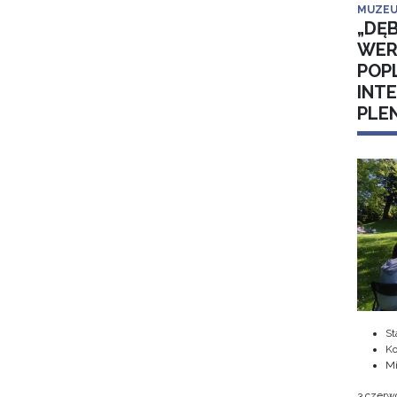
MUZEU
„DĘB
WER
POP
INT
PLE
St
Ko
M
3 czerwc