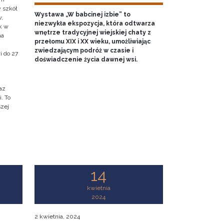
w szkół
Wystawa „W babcinej izbie” to
w,
niezwykła ekspozycja, która odtwarza
k w
wnętrze tradycyjnej wiejskiej chaty z
na
przełomu XIX i XX wieku, umożliwiając
zwiedzającym podróż w czasie i
i do 27
doświadczenie życia dawnej wsi.
az
. To
szej
14
kwietnia
2024
2 kwietnia, 2024