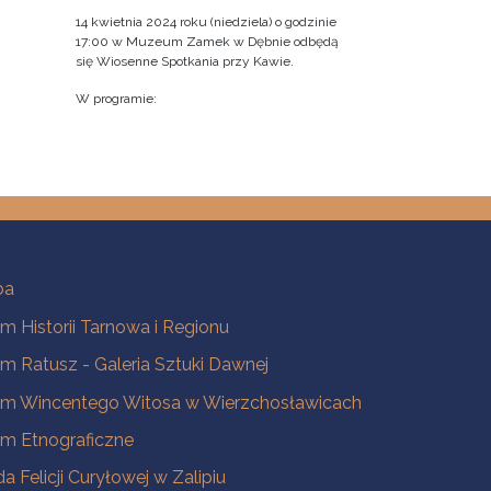
14 kwietnia 2024 roku (niedziela) o godzinie
17:00 w Muzeum Zamek w Dębnie odbędą
się Wiosenne Spotkania przy Kawie.
W programie:
ba
 Historii Tarnowa i Regionu
 Ratusz - Galeria Sztuki Dawnej
m Wincentego Witosa w Wierzchosławicach
m Etnograficzne
a Felicji Curyłowej w Zalipiu