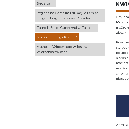
KWI
Siedziba
Regionalne Centrum Edukacji o Pamięci
Czy zna
im. gen. bryg. Zdzisława Baszaka
Muzeum 
możecie
Zagroda Felicji Curyłowej w Zalipiu
ziołami 
Muzeum Etnograficzne
Przenies
Muzeum Wincentego Witosa w
święcen
Wierzchosławicach
po urocz
sierpnia
macierz
następni
chronił
nieszcz
27 maja