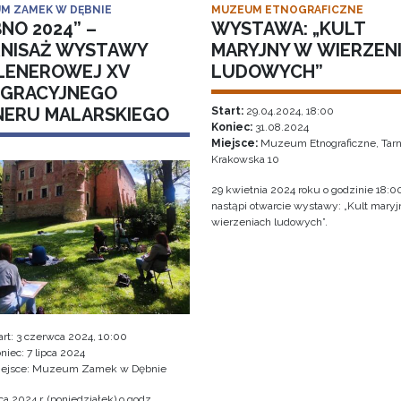
M ZAMEK W DĘBNIE
MUZEUM ETNOGRAFICZNE
NO 2024” –
WYSTAWA: „KULT
NISAŻ WYSTAWY
MARYJNY W WIERZEN
LENEROWEJ XV
LUDOWYCH”
EGRACYJNEGO
NERU MALARSKIEGO
Start:
29.04.2024, 18:00
Koniec:
31.08.2024
Miejsce:
Muzeum Etnograficzne, Tarn
Krakowska 10
29 kwietnia 2024 roku o godzinie 18:0
nastąpi otwarcie wystawy: „Kult mary
wierzeniach ludowych”.
art:
3 czerwca 2024, 10:00
niec:
7 lipca 2024
iejsce: Muzeum Zamek w Dębnie
a 2024 r. (poniedziałek) o godz.