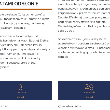
ATAMI ODSŁONIE
warsztatów terapii zajęciowej, ucznió
podstawowych i średnich oraz senioró
zorganizowany przez Muzeum Zame
cie wystawę „W babcinej izbie” w
Dębnie. Efekty tej twórczej pracy moż
Etnograficznym w Tarnowie? Teraz
podziwiać na wystawie w siedzibie
 zobaczyć ją w nowej, pachnącej
Dębińskiego Centrum Kultury w Jastw
i kwiatami odsłonie.
lipca 2025 r.
iecie się w świat tradycji: od
Serdecznie dziękujemy wszystkim
ia bukietów na Matki Boskiej Zielnej
uczestnikom i gościom za obecność or
yste dożynki. Jak przed laty 15
wspólne świętowanie sztuki i integracji
 plotło się pachnące wiązanki z mięty,
wydarzenie na długo pozostanie w na
anki, rumianku i makówek, a
pamięci!
e zanoszono je do kościoła, by
y dom i gospodarstwo przed
ęściem.
3
29
czerwca
kwietnia
2024
2024
, 2024
17 kwietnia, 2024