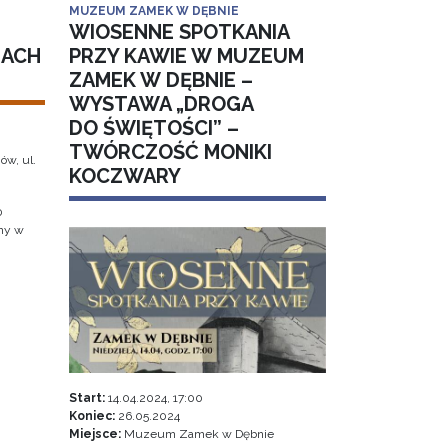
MUZEUM ZAMEK W DĘBNIE
WIOSENNE SPOTKANIA
IACH
PRZY KAWIE W MUZEUM
ZAMEK W DĘBNIE –
WYSTAWA „DROGA
DO ŚWIĘTOŚCI” –
TWÓRCZOŚĆ MONIKI
ów, ul.
KOCZWARY
0
jny w
Start:
14.04.2024, 17:00
Koniec:
26.05.2024
Miejsce:
Muzeum Zamek w Dębnie