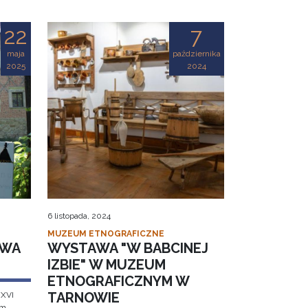
22
7
maja
października
2025
2024
6 listopada, 2024
MUZEUM ETNOGRAFICZNE
AWA
WYSTAWA "W BABCINEJ
IZBIE" W MUZEUM
ETNOGRAFICZNYM W
TARNOWIE
 XVI
em