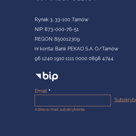
Informacje kontaktowe
Rynek 3, 33-100 Tarnów
NIP: 873-000-76-51
REGON: 850012309
nr konta: Bank PEKAO S.A. O/Tarnów
96 1240 1910 1111 0000 0898 4744
Email
Adres e-mail subskrybenta.