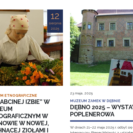
12
sierpnia
2025
23 maja, 2025
M ETNOGRAFICZNE
ABCINEJ IZBIE” W
MUZEUM ZAMEK W DĘBNIE
DĘBNO 2025 – WYST
EUM
POPLENEROWA
OGRAFICZNYM W
NOWIE W NOWEJ,
W dniach 21–22 maja 2025 r. odbył się
NĄCEJ ZIOŁAMI I
Integracyjny Plener Malarski z udział