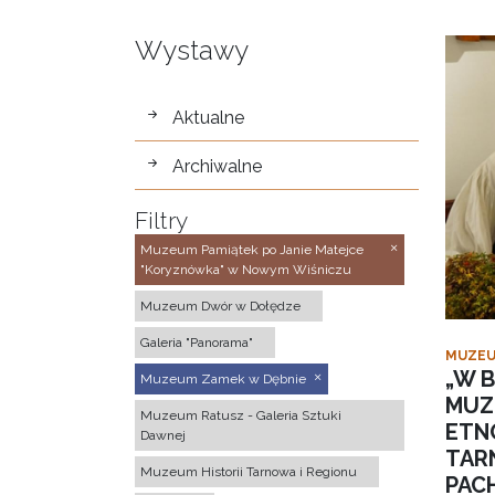
Wystawy
wystawy
Aktualne
Archiwalne
Filtry
Muzeum Pamiątek po Janie Matejce
"Koryznówka" w Nowym Wiśniczu
Muzeum Dwór w Dołędze
Galeria "Panorama"
MUZEU
„W B
Muzeum Zamek w Dębnie
MUZ
Muzeum Ratusz - Galeria Sztuki
ETN
Dawnej
TAR
Muzeum Historii Tarnowa i Regionu
PACH