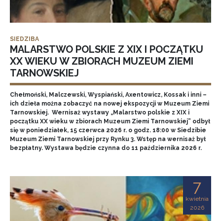
SIEDZIBA
MALARSTWO POLSKIE Z XIX I POCZĄTKU
XX WIEKU W ZBIORACH MUZEUM ZIEMI
TARNOWSKIEJ
Chełmoński, Malczewski, Wyspiański, Axentowicz, Kossak i inni –
ich dzieła można zobaczyć na nowej ekspozycji w Muzeum Ziemi
Tarnowskiej. Wernisaż wystawy „Malarstwo polskie z XIX i
początku XX wieku w zbiorach Muzeum Ziemi Tarnowskiej” odbył
się w poniedziałek, 15 czerwca 2026 r. o godz. 18:00 w Siedzibie
Muzeum Ziemi Tarnowskiej przy Rynku 3. Wstęp na wernisaż był
bezpłatny. Wystawa będzie czynna do 11 października 2026 r.
7
kwietnia
2026