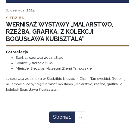
18 czerwca, 2024
SIEDZIBA
WERNISAŻ WYSTAWY „MALARSTWO,
RZEŹBA, GRAFIKA. Z KOLEKCJI
BOGUSŁAWA KUBISZTALA”
Fotorelacja
Start:
17 czerwca 2024, 18:00
Koniec:
9 sierpnia 2024
Miejsce: Siedziba Muzeum Ziemi Tarnowskiej
17 czerwca 2024 roku w Siedzibie Muzeum Ziemi Tarnowskiej, Rynek 3
w Tarnowie, odbył się wernisaż wystawy „Malarstwo, rzeźba, grafika. Z
kolekcji Bogusława Kubisztala”.
Stronicowanie
Następna strona
Strona 1
››