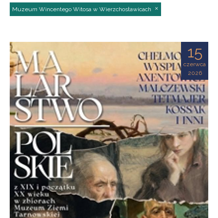
Muzeum Wincentego Witosa w Wierzchosławicach
15
czerwca
2026