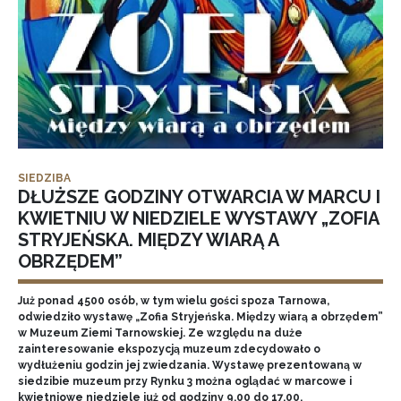
SIEDZIBA
DŁUŻSZE GODZINY OTWARCIA W MARCU I
KWIETNIU W NIEDZIELE WYSTAWY „ZOFIA
STRYJEŃSKA. MIĘDZY WIARĄ A
OBRZĘDEM”
Już ponad 4500 osób, w tym wielu gości spoza Tarnowa,
odwiedziło wystawę „Zofia Stryjeńska. Między wiarą a obrzędem”
w Muzeum Ziemi Tarnowskiej. Ze względu na duże
zainteresowanie ekspozycją muzeum zdecydowało o
wydłużeniu godzin jej zwiedzania. Wystawę prezentowaną w
siedzibie muzeum przy Rynku 3 można oglądać w marcowe i
kwietniowe niedziele już od godziny 9.00 do 17.00.