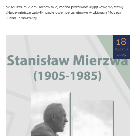
W Muzeum Ziemi Tarnowskiej można podziwiać wyjątkową wystawę
„Najcenniejsze zabytki papierowe i pergaminowe w zbiorach Muzeum
Ziemi Tarnowskiej”.
18
stycznia
2025