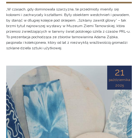
„W czasach, gdy dominowała szarzyzna, te przedmioty mieniły się
kolorami i zachwycały kształtami. Były obiektem westchnień i powodem,
by stanąć w długiej kolejce pod sklepem. „Szklany zawrót głowy” – tak
brzmi tytuł najnowszej wystawy w Muzeum Ziemi Tarnowskiej, która
przenosi zwiedzających w barwny świat polskiego szkła z czasów PRL-u.
To prezentacja pochodząca ze zbiorów tarnowianina Adama Ząbka,
pasjonata i kolekcjonera, który od lat z niezwykłą wrażliwością gromadzi
szklane dzieła sztuki użytkowej.
21
października
2025