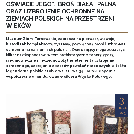
OŚWIACIE JEGO”. BROŃ BIAŁA I PALNA
ORAZ UZBROJENIE OCHRONNE NA
ZIEMIACH POLSKICH NA PRZESTRZENI
WIEKÓW
Muzeum Ziemi Tarnowskiej zaprasza na pierwszą w swojej
historii tak kompleksową wystawę, poświęconą broni i uzbrojeniu
ochronnemu na ziemiach polskich. Zwiedzający mogą zobaczyć
kilkaset eksponatów, w tym prehistoryczne topory, groty,
średniowieczne miecze, nowożytne elementy uzbrojenia
ochronnego, uzbrojenie z czasów powstań narodowych, a także
legendarne polskie szable wz. 21 i wz. 34. Całość dopełnia
współczesne umundurowanie oficera Wojska Polskiego.
3
marca
2025