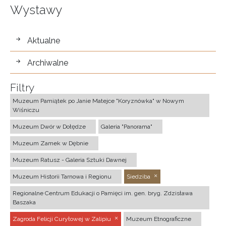
Wystawy
wystawy
Aktualne
Archiwalne
Filtry
Muzeum Pamiątek po Janie Matejce "Koryznówka" w Nowym
Wiśniczu
Muzeum Dwór w Dołędze
Galeria "Panorama"
Muzeum Zamek w Dębnie
Muzeum Ratusz - Galeria Sztuki Dawnej
Muzeum Historii Tarnowa i Regionu
Siedziba
Regionalne Centrum Edukacji o Pamięci im. gen. bryg. Zdzisława
Baszaka
Zagroda Felicji Curyłowej w Zalipiu
Muzeum Etnograficzne