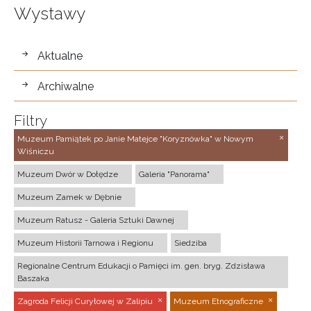
Wystawy
wystawy
Aktualne
Archiwalne
Filtry
Muzeum Pamiątek po Janie Matejce "Koryznówka" w Nowym
Wiśniczu
Muzeum Dwór w Dołędze
Galeria "Panorama"
Muzeum Zamek w Dębnie
Muzeum Ratusz - Galeria Sztuki Dawnej
Muzeum Historii Tarnowa i Regionu
Siedziba
Regionalne Centrum Edukacji o Pamięci im. gen. bryg. Zdzisława
Baszaka
Zagroda Felicji Curyłowej w Zalipiu
Muzeum Etnograficzne