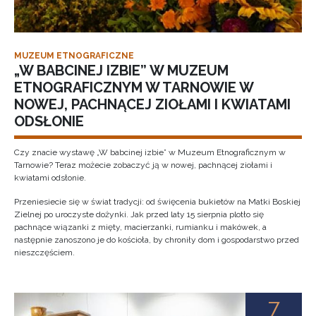
MUZEUM ETNOGRAFICZNE
„W BABCINEJ IZBIE” W MUZEUM
ETNOGRAFICZNYM W TARNOWIE W
NOWEJ, PACHNĄCEJ ZIOŁAMI I KWIATAMI
ODSŁONIE
Czy znacie wystawę „W babcinej izbie” w Muzeum Etnograficznym w
Tarnowie? Teraz możecie zobaczyć ją w nowej, pachnącej ziołami i
kwiatami odsłonie.
Przeniesiecie się w świat tradycji: od święcenia bukietów na Matki Boskiej
Zielnej po uroczyste dożynki. Jak przed laty 15 sierpnia plotło się
pachnące wiązanki z mięty, macierzanki, rumianku i makówek, a
następnie zanoszono je do kościoła, by chroniły dom i gospodarstwo przed
nieszczęściem.
7