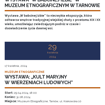
MUZEUM ETNOGRAFICZNYM W TARNOWIE
Wystawa „W babcinej izbie” to niezwykła ekspozycja, która
odtwarza wnętrze tradycyjnej wiejskiej chaty z przełomu XIX i XX
wieku, umożliwiając zwiedzającym podróż w czasie i
doświadczenie życia dawnej wsi.
29
kwietnia
2024
17 kwietnia, 2024
MUZEUM ETNOGRAFICZNE
WYSTAWA: „KULT MARYJNY
W WIERZENIACH LUDOWYCH”
Start:
29.04.2024, 18:00
Koniec:
31.08.2024
Miejsce:
Muzeum Etnograficzne, Tarnów, ul. Krakowska 10