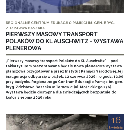
REGIONALNE CENTRUM EDUKACJI O PAMIĘCI IM. GEN. BRYG.
ZDZISŁAWA BASZAKA
PIERWSZY MASOWY TRANSPORT
POLAKÓW DO KL AUSCHWITZ - WYSTAWA
PLENEROWA
„Pierwszy masowy transport Polaków do KL Auschwitz” – pod
takim tytułem prezentowana będzie nowa plenerowa wystawa
planszowa przygotowana przez Instytut Pamięci Narodowej. Jej
inauguracja odbyła się w piątek, 12 czerwca 2026 r. o godz. 12:00
przy budynku Regionalnego Centrum Edukacji o Pamięci im. gen.
bryg. Zdzisława Baszaka w Tarnowie (ul. Mościckiego 27A).
Wystawa będzie dostępna dla zwiedzających bezpłatnie do
końca sierpnia 2026 roku.
16
kwietnia