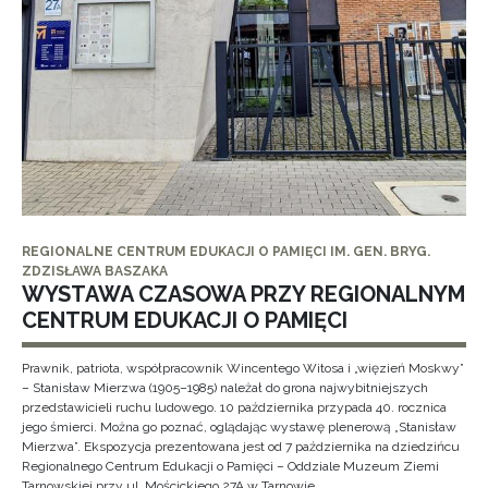
REGIONALNE CENTRUM EDUKACJI O PAMIĘCI IM. GEN. BRYG.
ZDZISŁAWA BASZAKA
WYSTAWA CZASOWA PRZY REGIONALNYM
CENTRUM EDUKACJI O PAMIĘCI
Prawnik, patriota, współpracownik Wincentego Witosa i „więzień Moskwy”
– Stanisław Mierzwa (1905–1985) należał do grona najwybitniejszych
przedstawicieli ruchu ludowego. 10 października przypada 40. rocznica
jego śmierci. Można go poznać, oglądając wystawę plenerową „Stanisław
Mierzwa”. Ekspozycja prezentowana jest od 7 października na dziedzińcu
Regionalnego Centrum Edukacji o Pamięci – Oddziale Muzeum Ziemi
Tarnowskiej przy ul. Mościckiego 27A w Tarnowie.