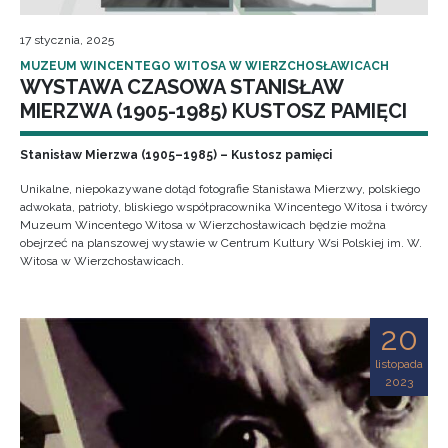
17 stycznia, 2025
MUZEUM WINCENTEGO WITOSA W WIERZCHOSŁAWICACH
WYSTAWA CZASOWA STANISŁAW
MIERZWA (1905-1985) KUSTOSZ PAMIĘCI
Stanisław Mierzwa (1905–1985) – Kustosz pamięci
Unikalne, niepokazywane dotąd fotografie Stanisława Mierzwy, polskiego
adwokata, patrioty, bliskiego współpracownika Wincentego Witosa i twórcy
Muzeum Wincentego Witosa w Wierzchosławicach będzie można
obejrzeć na planszowej wystawie w Centrum Kultury Wsi Polskiej im. W.
Witosa w Wierzchosławicach.
20
listopada
2023