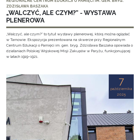
REGIONALNE CENTRUM EDUKACJI O PAMIĘCI IM. GEN. BRYG.
ZDZISŁAWA BASZAKA
„WALCZYĆ, ALE CZYM?” - WYSTAWA
PLENEROWA
„Walczyć, ale czym?” to tytuł wystawy plenerowej, którą można oglądać
w Tarnowie. Ekspozycja prezentowana na skwerze przy Regionalnym
Centrum Edukacji o Pamięci im. gen. bryg. Zdzisława Baszaka opowiada o
działaniach Polskiej Wojskowej Misji Zakupów w Paryżu, funkcjonującej
w latach 1919–1921.
7
października
2025