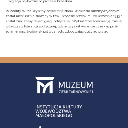
Emigracja polityczna po procesie brzeskim
Wincenty Witos, wybitny polski mąż stanu, w okresie międzywojennym
został niesłusznie skazany w tzw. „procesie brzeskim”. 28 września 1933 r.
został zmuszony do emigracji politycznej. Wybrał Czechosłowację, znaną
wówczas z tolerancji politycznej, gdzie uzyskał wsparcie czeskiej partii
agrarnej oraz środowisk politycznych, zdobywając duży autorytet.