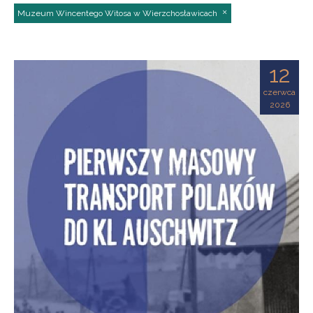
Muzeum Wincentego Witosa w Wierzchosławicach
12
czerwca
2026