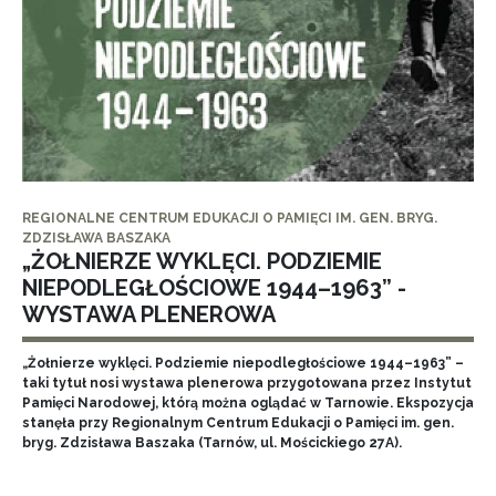
REGIONALNE CENTRUM EDUKACJI O PAMIĘCI IM. GEN. BRYG.
ZDZISŁAWA BASZAKA
„ŻOŁNIERZE WYKLĘCI. PODZIEMIE
NIEPODLEGŁOŚCIOWE 1944–1963” -
WYSTAWA PLENEROWA
„Żołnierze wyklęci. Podziemie niepodległościowe 1944–1963” –
taki tytuł nosi wystawa plenerowa przygotowana przez Instytut
Pamięci Narodowej, którą można oglądać w Tarnowie. Ekspozycja
stanęła przy Regionalnym Centrum Edukacji o Pamięci im. gen.
bryg. Zdzisława Baszaka (Tarnów, ul. Mościckiego 27A).