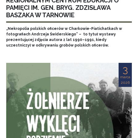
REGIONALNYM CENTRUM EDUKACJI O
PAMIĘCI IM. GEN. BRYG. ZDZISŁAWA
BASZAKA W TARNOWIE
„Nekropolia polskich oficerów w Charkowie-Piatichatkach w
fotografiach Andrzeja Świderskiego” – to tytuł wystawy
prezentującej zdjęcia autora z lat 1990–1991, kiedy
uczestniczył w odkrywaniu grobów polskich oficerów.
3
marca
2026