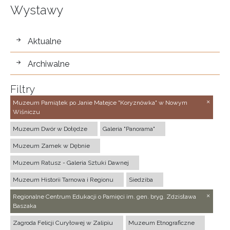
Wystawy
wystawy
Aktualne
Archiwalne
Filtry
Muzeum Pamiątek po Janie Matejce "Koryznówka" w Nowym
Wiśniczu
Muzeum Dwór w Dołędze
Galeria "Panorama"
Muzeum Zamek w Dębnie
Muzeum Ratusz - Galeria Sztuki Dawnej
Muzeum Historii Tarnowa i Regionu
Siedziba
Regionalne Centrum Edukacji o Pamięci im. gen. bryg. Zdzisława
Baszaka
Zagroda Felicji Curyłowej w Zalipiu
Muzeum Etnograficzne