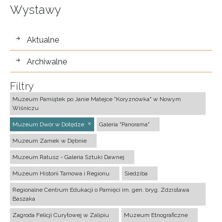
Wystawy
wystawy
Aktualne
Archiwalne
Filtry
Muzeum Pamiątek po Janie Matejce "Koryznówka" w Nowym
Wiśniczu
Muzeum Dwór w Dołędze
Galeria "Panorama"
Muzeum Zamek w Dębnie
Muzeum Ratusz - Galeria Sztuki Dawnej
Muzeum Historii Tarnowa i Regionu
Siedziba
Regionalne Centrum Edukacji o Pamięci im. gen. bryg. Zdzisława
Baszaka
Zagroda Felicji Curyłowej w Zalipiu
Muzeum Etnograficzne