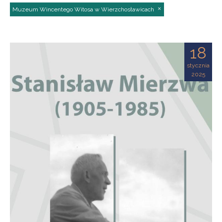
Muzeum Wincentego Witosa w Wierzchosławicach
18
stycznia
2025