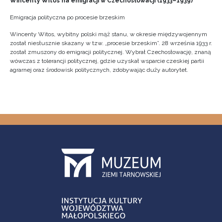
Wincenty Witos na emigracji w Czechosłowacji (1933–1939)
Emigracja polityczna po procesie brzeskim
Wincenty Witos, wybitny polski mąż stanu, w okresie międzywojennym
został niesłusznie skazany w tzw. „procesie brzeskim”. 28 września 1933 r.
został zmuszony do emigracji politycznej. Wybrał Czechosłowację, znaną
wówczas z tolerancji politycznej, gdzie uzyskał wsparcie czeskiej partii
agrarnej oraz środowisk politycznych, zdobywając duży autorytet.