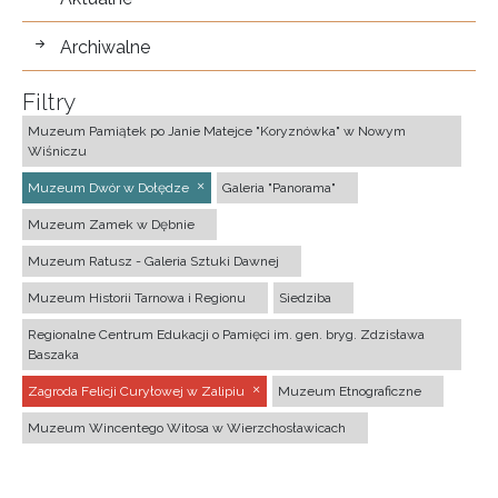
Archiwalne
Filtry
Muzeum Pamiątek po Janie Matejce "Koryznówka" w Nowym
Wiśniczu
Muzeum Dwór w Dołędze
Galeria "Panorama"
Muzeum Zamek w Dębnie
Muzeum Ratusz - Galeria Sztuki Dawnej
Muzeum Historii Tarnowa i Regionu
Siedziba
Regionalne Centrum Edukacji o Pamięci im. gen. bryg. Zdzisława
Baszaka
Zagroda Felicji Curyłowej w Zalipiu
Muzeum Etnograficzne
Muzeum Wincentego Witosa w Wierzchosławicach