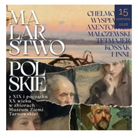
Ziemi
15
Tarnowskiej
czerwca
2026