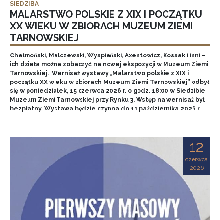
SIEDZIBA
MALARSTWO POLSKIE Z XIX I POCZĄTKU
XX WIEKU W ZBIORACH MUZEUM ZIEMI
TARNOWSKIEJ
Chełmoński, Malczewski, Wyspiański, Axentowicz, Kossak i inni –
ich dzieła można zobaczyć na nowej ekspozycji w Muzeum Ziemi
Tarnowskiej. Wernisaż wystawy „Malarstwo polskie z XIX i
początku XX wieku w zbiorach Muzeum Ziemi Tarnowskiej” odbył
się w poniedziałek, 15 czerwca 2026 r. o godz. 18:00 w Siedzibie
Muzeum Ziemi Tarnowskiej przy Rynku 3. Wstęp na wernisaż był
bezpłatny. Wystawa będzie czynna do 11 października 2026 r.
12
czerwca
2026