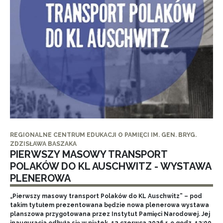
REGIONALNE CENTRUM EDUKACJI O PAMIĘCI IM. GEN. BRYG.
ZDZISŁAWA BASZAKA
PIERWSZY MASOWY TRANSPORT
POLAKÓW DO KL AUSCHWITZ - WYSTAWA
PLENEROWA
„Pierwszy masowy transport Polaków do KL Auschwitz” – pod
takim tytułem prezentowana będzie nowa plenerowa wystawa
planszowa przygotowana przez Instytut Pamięci Narodowej. Jej
inauguracja odbyła się w piątek, 12 czerwca 2026 r. o godz. 12:00