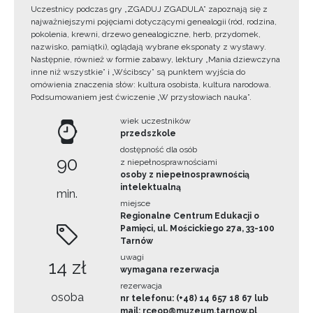
Uczestnicy podczas gry „ZGADUJ ZGADULA” zapoznają się z
najważniejszymi pojęciami dotyczącymi genealogii (ród, rodzina,
pokolenia, krewni, drzewo genealogiczne, herb, przydomek,
nazwisko, pamiątki), oglądają wybrane eksponaty z wystawy.
Następnie, również w formie zabawy, lektury „Mania dziewczyna
inne niż wszystkie” i „Wścibscy” są punktem wyjścia do
omówienia znaczenia słów: kultura osobista, kultura narodowa.
Podsumowaniem jest ćwiczenie „W przysłowiach nauka”.
wiek uczestników
przedszkole
dostępność dla osób
90
z niepełnosprawnościami
osoby z niepełnosprawnością
intelektualną
min.
miejsce
Regionalne Centrum Edukacji o
Pamięci, ul. Mościckiego 27a, 33-100
Tarnów
uwagi
14 zł
wymagana rezerwacja
rezerwacja
osoba
nr telefonu: (+48) 14 657 18 67 lub
mail: rceop@muzeum.tarnow.pl