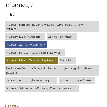
Informacje
Filtry:
Muzeum Pamiątek po Janie Matejce "Koryznówka" w Nowym
Wiśniczu
Muzeum Dwór w Dołędze
Galeria "Panorama"
Muzeum Zamek w Dębnie
Muzeum Ratusz - Galeria Sztuki Dawnej
Muzeum Historii Tarnowa i Regionu
Siedziba
Regionalne Centrum Edukacji o Pamięci im. gen. bryg. Zdzisława
Baszaka
Zagroda Felicji Curyłowej w Zalipiu
Muzeum Etnograficzne
Muzeum Wincentego Witosa w Wierzchosławicach
SIEDZIBA