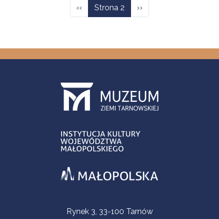
Poprzednia strona
Następna strona
‹‹
Strona 2
››
Informacje kontaktowe
Rynek 3, 33-100 Tarnów