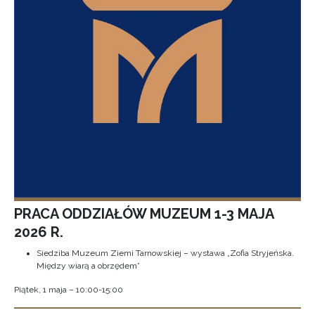
PRACA ODDZIAŁÓW MUZEUM 1-3 MAJA
2026 R.
Siedziba Muzeum Ziemi Tarnowskiej – wystawa „Zofia Stryjeńska.
Między wiarą a obrzędem”
Piątek, 1 maja – 10:00-15:00