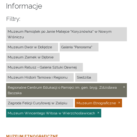
Informacje
Filtry:
Muzeum Pamiątek po Janie Matejce "Koryznówka" w Nowym
Wiśniczu
Muzeum Dwór w Dołędze
Galeria "Panorama"
Muzeum Zamek w Dębnie
Muzeum Ratusz - Galeria Sztuki Dawnej
Muzeum Historii Tarnowa i Regionu
Siedziba
Regionalne Centrum Edukacji o Pamięci im. gen. bryg. Zdzisława
Baszaka
Zagroda Felicji Curyłowej w Zalipiu
Muzeum Etnograficzne
Muzeum Wincentego Witosa w Wierzchosławicach
MUZEUM ETNOGRAFICZNE