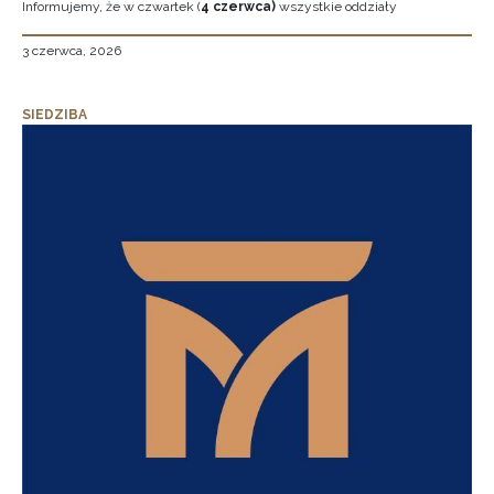
Informujemy, że w czwartek (
4 czerwca)
wszystkie oddziały
3 czerwca, 2026
SIEDZIBA