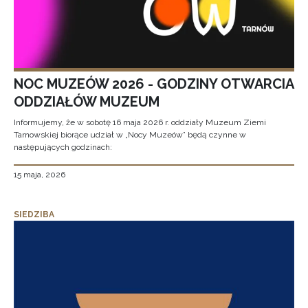
NOC MUZEÓW 2026 - GODZINY OTWARCIA
ODDZIAŁÓW MUZEUM
Informujemy, że w sobotę 16 maja 2026 r. oddziały Muzeum Ziemi
Tarnowskiej biorące udział w „Nocy Muzeów” będą czynne w
następujących godzinach:
15 maja, 2026
SIEDZIBA