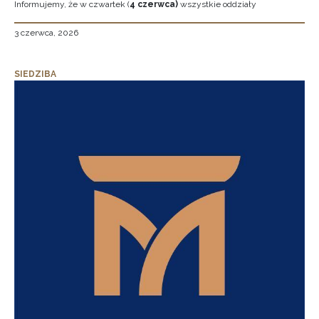
Informujemy, że w czwartek (
4 czerwca)
wszystkie oddziały
3 czerwca, 2026
SIEDZIBA