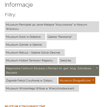
Informacje
Filtry:
Muzeum Pamiątek po Janie Matejce "Koryznówka" w Nowym
Wiśniczu
Muzeum Dwór w Dołędze
Galeria "Panorama"
Muzeum Zamek w Dębnie
Muzeum Ratusz - Galeria Sztuki Dawnej
Muzeum Historii Tarnowa i Regionu
Siedziba
Regionalne Centrum Edukacji o Pamięci im. gen. bryg. Zdzisława
Baszaka
Zagroda Felicji Curyłowej w Zalipiu
Muzeum Etnograficzne
Muzeum Wincentego Witosa w Wierzchosławicach
MUZEUM ETNOGRAFICZNE