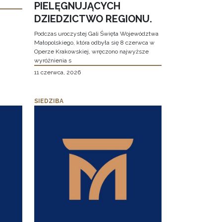
PIELĘGNUJĄCYCH
DZIEDZICTWO REGIONU.
Podczas uroczystej Gali Święta Województwa
Małopolskiego, która odbyła się 8 czerwca w
Operze Krakowskiej, wręczono najwyższe
wyróżnienia s
11 czerwca, 2026
SIEDZIBA