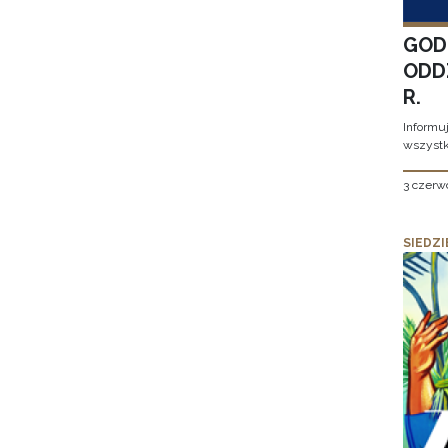
GOD
ODD
R.
Informu
wszystk
3 czerw
SIEDZI