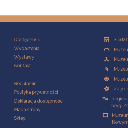
Na skróty
Oddziały
Dostępność
Siedzi
Wydarzenia
Muzeum
Wystawy
Muzeum
Kontakt
Muzeu
Muzeu
Na skróty
Regulamin
Zagrod
Polityka prywatności
Regiona
Deklaracja dostępności
bryg. Z
Mapa strony
Muzeum
Sklep
Nowym 