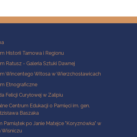
ba
 Historii Tarnowa i Regionu
 Ratusz - Galeria Sztuki Dawnej
m Wincentego Witosa w Wierzchosławicach
m Etnograficzne
a Felicji Curyłowej w Zalipiu
lne Centrum Edukacji o Pamięci im. gen.
dzisława Baszaka
 Pamiątek po Janie Matejce "Koryznówka" w
Wiśniczu