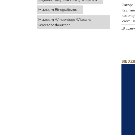
Zarząd 
Muzeum Etnograficzne
Kazimier
kadencj
Muzeum Wincentego Witosa w
Ziemi T
Wierzchosławicach
18 czer
SIEDZI