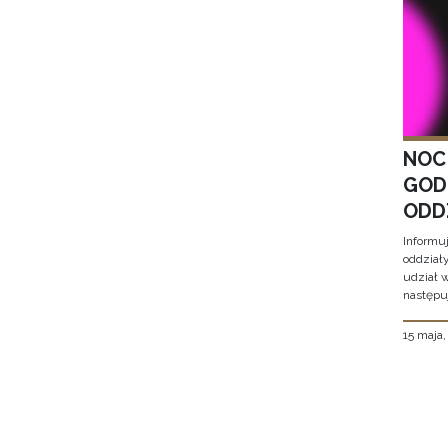
NOC
GOD
ODD
Informu
oddział
udział 
następu
15 maja
Stron