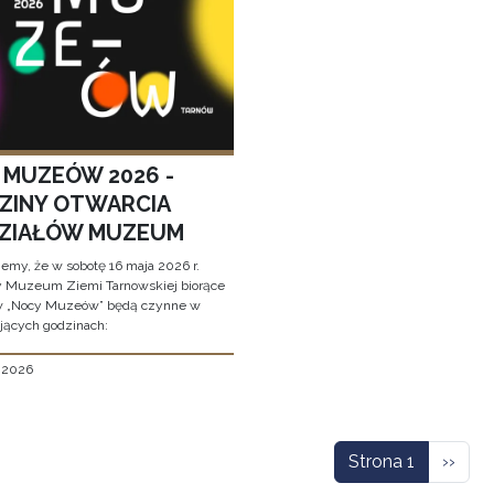
 MUZEÓW 2026 -
ZINY OTWARCIA
ZIAŁÓW MUZEUM
jemy, że w sobotę 16 maja 2026 r.
y Muzeum Ziemi Tarnowskiej biorące
w „Nocy Muzeów” będą czynne w
jących godzinach:
, 2026
icowanie
Nastę
Strona 1
››