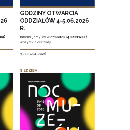
GODZINY OTWARCIA
026
ODDZIAŁÓW 4-5.06.2026
R.
ca)
Informujemy, że w czwartek (
4 czerwca)
wszystkie oddziały
3 czerwca, 2026
SIEDZIBA