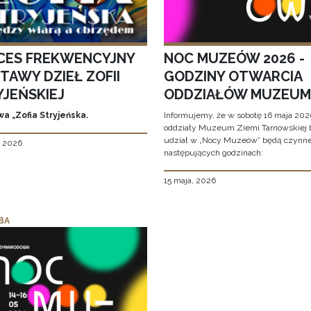
CES FREKWENCYJNY
NOC MUZEÓW 2026 -
TAWY DZIEŁ ZOFII
GODZINY OTWARCIA
YJEŃSKIEJ
ODDZIAŁÓW MUZEUM
a „Zofia Stryjeńska.
Informujemy, że w sobotę 16 maja 2026
oddziały Muzeum Ziemi Tarnowskiej 
udział w „Nocy Muzeów” będą czynn
, 2026
następujących godzinach:
15 maja, 2026
BA