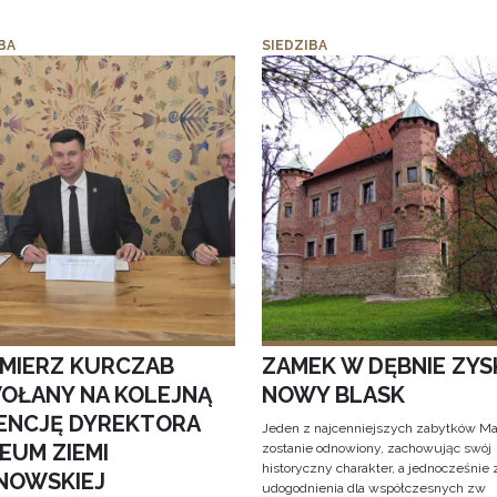
BA
SIEDZIBA
IMIERZ KURCZAB
ZAMEK W DĘBNIE ZYS
OŁANY NA KOLEJNĄ
NOWY BLASK
ENCJĘ DYREKTORA
Jeden z najcenniejszych zabytków Ma
EUM ZIEMI
zostanie odnowiony, zachowując swój
historyczny charakter, a jednocześnie
NOWSKIEJ
udogodnienia dla współczesnych zw