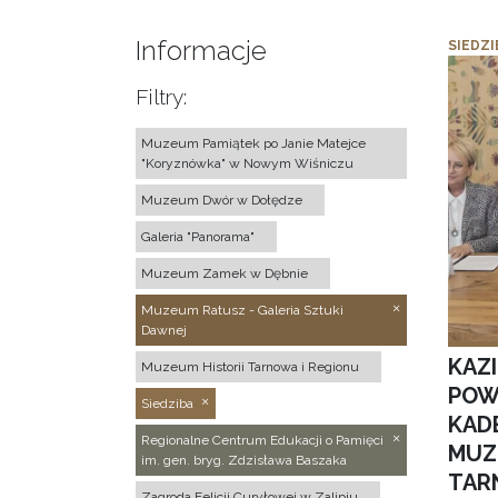
Informacje
SIEDZI
Filtry:
Muzeum Pamiątek po Janie Matejce
"Koryznówka" w Nowym Wiśniczu
Muzeum Dwór w Dołędze
Galeria "Panorama"
Muzeum Zamek w Dębnie
Muzeum Ratusz - Galeria Sztuki
Dawnej
KAZ
Muzeum Historii Tarnowa i Regionu
POW
Siedziba
KAD
Regionalne Centrum Edukacji o Pamięci
MUZ
im. gen. bryg. Zdzisława Baszaka
TAR
Zagroda Felicji Curyłowej w Zalipiu