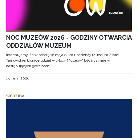
NOC MUZEÓW 2026 - GODZINY OTWARCIA
ODDZIAŁÓW MUZEUM
Informujemy, że w sobotę 16 maja 2026 r. oddziały Muzeum Ziemi
Tarnowskiej biorące udział w „Nocy Muzeów” będą czynne w
następujących godzinach:
15 maja, 2026
SIEDZIBA