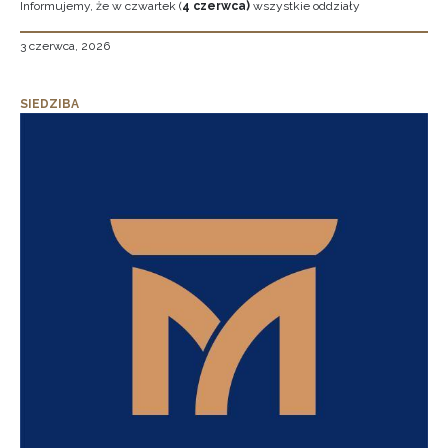
Informujemy, że w czwartek (
4 czerwca)
wszystkie oddziały
3 czerwca, 2026
SIEDZIBA