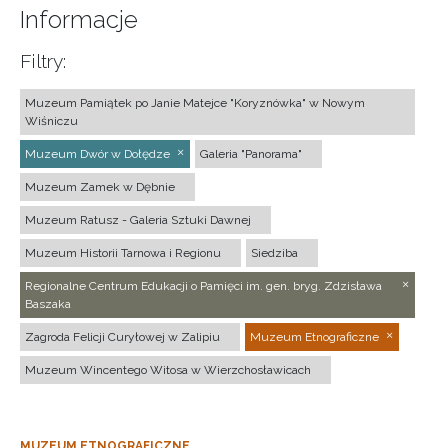
Informacje
Filtry:
Muzeum Pamiątek po Janie Matejce "Koryznówka" w Nowym
Wiśniczu
Muzeum Dwór w Dołędze
Galeria "Panorama"
Muzeum Zamek w Dębnie
Muzeum Ratusz - Galeria Sztuki Dawnej
Muzeum Historii Tarnowa i Regionu
Siedziba
Regionalne Centrum Edukacji o Pamięci im. gen. bryg. Zdzisława
Baszaka
Zagroda Felicji Curyłowej w Zalipiu
Muzeum Etnograficzne
Muzeum Wincentego Witosa w Wierzchosławicach
MUZEUM ETNOGRAFICZNE