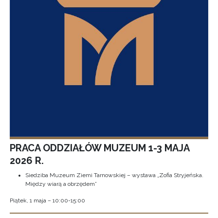
PRACA ODDZIAŁÓW MUZEUM 1-3 MAJA
2026 R.
Siedziba Muzeum Ziemi Tarnowskiej – wystawa „Zofia Stryjeńska.
Między wiarą a obrzędem”
Piątek, 1 maja – 10:00-15:00