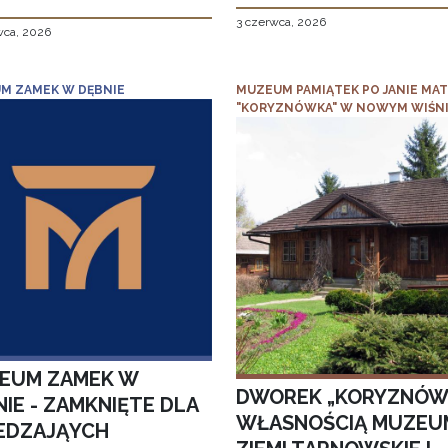
3 czerwca, 2026
wca, 2026
M ZAMEK W DĘBNIE
MUZEUM PAMIĄTEK PO JANIE MAT
"KORYZNÓWKA" W NOWYM WIŚN
EUM ZAMEK W
DWOREK „KORYZNÓW
IE - ZAMKNIĘTE DLA
WŁASNOŚCIĄ MUZEU
EDZAJĄYCH