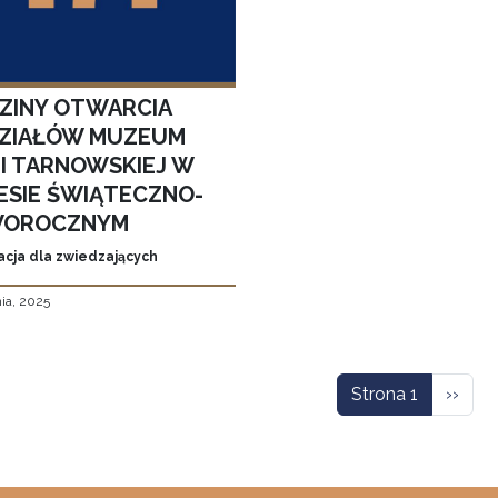
ZINY OTWARCIA
ZIAŁÓW MUZEUM
MI TARNOWSKIEJ W
ESIE ŚWIĄTECZNO-
OROCZNYM
acja dla zwiedzających
ia, 2025
icowanie
Nastę
Strona 1
››