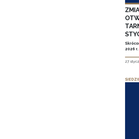
ZMI
OTW
TAR
STYC
Skróco
2026 r.
27 styc
SIEDZI