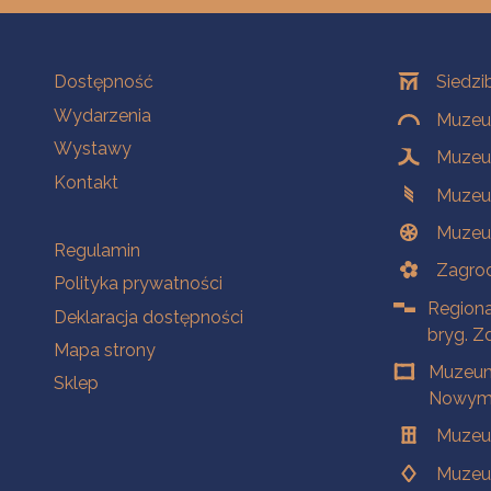
Na skróty
Oddziały
Dostępność
Siedzi
Wydarzenia
Muzeum
Wystawy
Muzeum
Kontakt
Muzeu
Muzeu
Na skróty
Regulamin
Zagrod
Polityka prywatności
Regiona
Deklaracja dostępności
bryg. Z
Mapa strony
Muzeum
Sklep
Nowym 
Muzeu
Muzeu