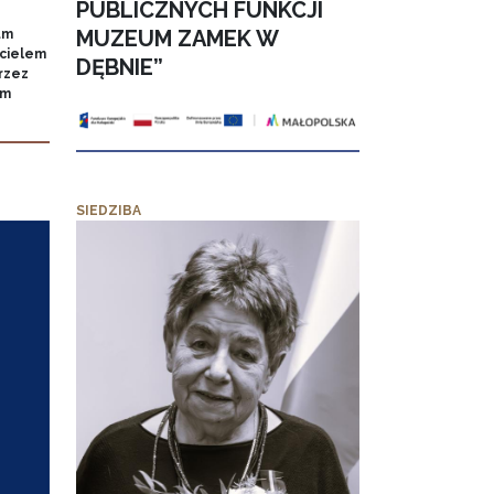
PUBLICZNYCH FUNKCJI
MUZEUM ZAMEK W
um
icielem
DĘBNIE”
rzez
um
SIEDZIBA