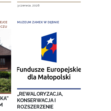
3 czerwca, 2026
EJCE
MUZEUM ZAMEK W DĘBNIE
ICZU
„REWALORYZACJA,
KA”
KONSERWACJA I
M
ROZSZERZENIE