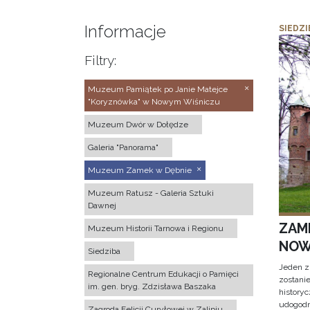
Informacje
SIEDZI
Filtry:
Muzeum Pamiątek po Janie Matejce
"Koryznówka" w Nowym Wiśniczu
Muzeum Dwór w Dołędze
Galeria "Panorama"
Muzeum Zamek w Dębnie
Muzeum Ratusz - Galeria Sztuki
Dawnej
ZAM
Muzeum Historii Tarnowa i Regionu
NOW
Siedziba
Jeden z
Regionalne Centrum Edukacji o Pamięci
zostani
im. gen. bryg. Zdzisława Baszaka
historyc
udogodn
Zagroda Felicji Curyłowej w Zalipiu