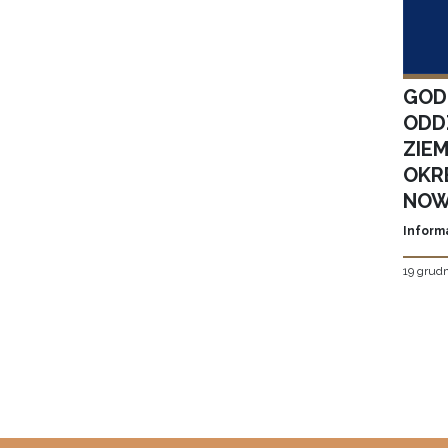
GOD
ODD
ZIE
OKR
NOW
Inform
19 grudn
Stron