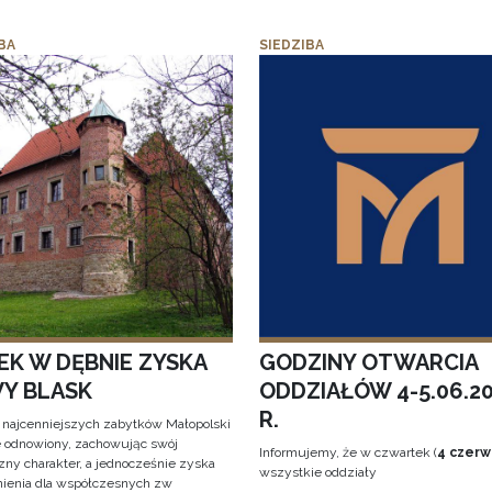
BA
SIEDZIBA
EK W DĘBNIE ZYSKA
GODZINY OTWARCIA
Y BLASK
ODDZIAŁÓW 4-5.06.2
R.
 najcenniejszych zabytków Małopolski
e odnowiony, zachowując swój
Informujemy, że w czwartek (
4 czerw
zny charakter, a jednocześnie zyska
wszystkie oddziały
ienia dla współczesnych zw