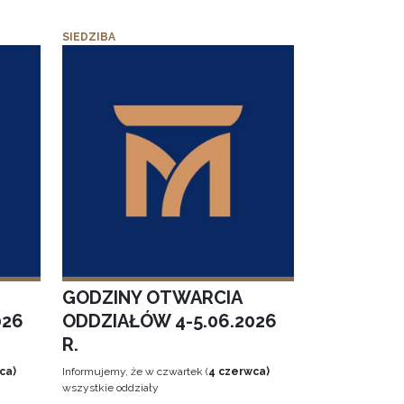
SIEDZIBA
GODZINY OTWARCIA
026
ODDZIAŁÓW 4-5.06.2026
R.
ca)
Informujemy, że w czwartek (
4 czerwca)
wszystkie oddziały