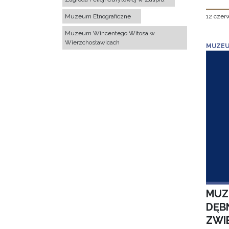
12 czer
Muzeum Etnograficzne
Muzeum Wincentego Witosa w
Wierzchosławicach
MUZEU
MUZ
DĘBN
ZWI