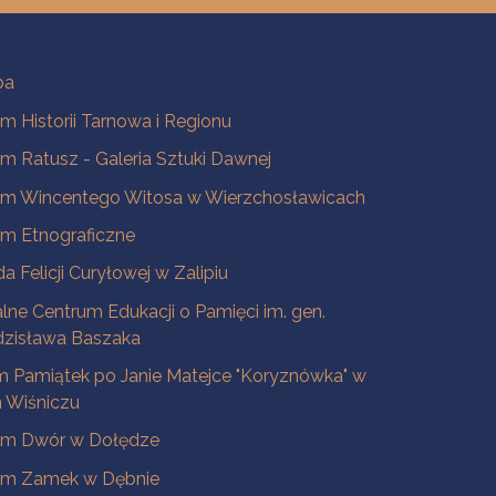
ba
 Historii Tarnowa i Regionu
 Ratusz - Galeria Sztuki Dawnej
m Wincentego Witosa w Wierzchosławicach
m Etnograficzne
a Felicji Curyłowej w Zalipiu
lne Centrum Edukacji o Pamięci im. gen.
dzisława Baszaka
 Pamiątek po Janie Matejce "Koryznówka" w
Wiśniczu
m Dwór w Dołędze
m Zamek w Dębnie