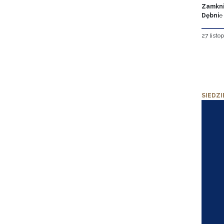
Zamkni
Dębni
e
27 listo
SIEDZI