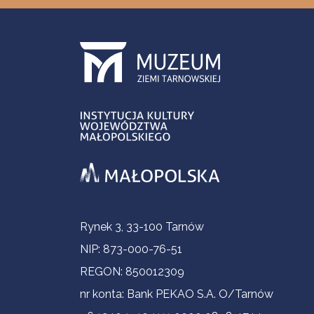
Informacje kontaktowe
Rynek 3, 33-100 Tarnów
NIP: 873-000-76-51
REGON: 850012309
nr konta: Bank PEKAO S.A. O/Tarnów