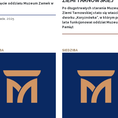
ZIEMI TARNOWSKIEJ
ęcie oddziału Muzeum Zamek w
Po długotrwałych starania Muze
Ziemi Tarnowskiej stało się właśc
dworku „Koryznówka”, w którym p
pada, 2025
lata funkcjonował oddział Muze
Pamiąt
BA
SIEDZIBA