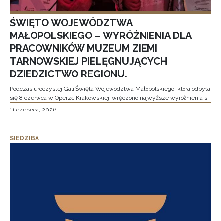
ŚWIĘTO WOJEWÓDZTWA
MAŁOPOLSKIEGO – WYRÓŻNIENIA DLA
PRACOWNIKÓW MUZEUM ZIEMI
TARNOWSKIEJ PIELĘGNUJĄCYCH
DZIEDZICTWO REGIONU.
Podczas uroczystej Gali Święta Województwa Małopolskiego, która odbyła
się 8 czerwca w Operze Krakowskiej, wręczono najwyższe wyróżnienia s
11 czerwca, 2026
SIEDZIBA