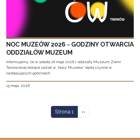
NOC MUZEÓW 2026 - GODZINY OTWARCIA
ODDZIAŁÓW MUZEUM
Informujemy, że w sobotę 16 maja 2026 r. oddziały Muzeum Ziemi
Tarnowskiej biorące udział w „Nocy Muzeów” będą czynne w
następujących godzinach:
15 maja, 2026
Stronicowanie
Następna strona
Strona 1
››