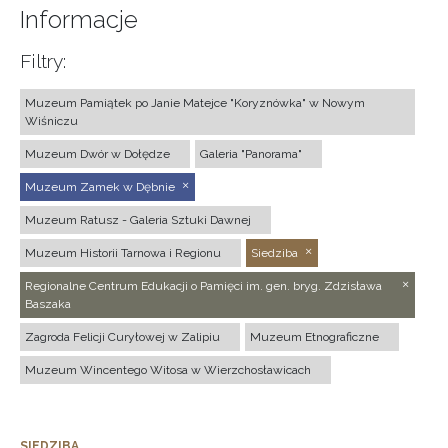
Informacje
Filtry:
Muzeum Pamiątek po Janie Matejce "Koryznówka" w Nowym
Wiśniczu
Muzeum Dwór w Dołędze
Galeria "Panorama"
Muzeum Zamek w Dębnie
Muzeum Ratusz - Galeria Sztuki Dawnej
Muzeum Historii Tarnowa i Regionu
Siedziba
Regionalne Centrum Edukacji o Pamięci im. gen. bryg. Zdzisława
Baszaka
Zagroda Felicji Curyłowej w Zalipiu
Muzeum Etnograficzne
Muzeum Wincentego Witosa w Wierzchosławicach
SIEDZIBA