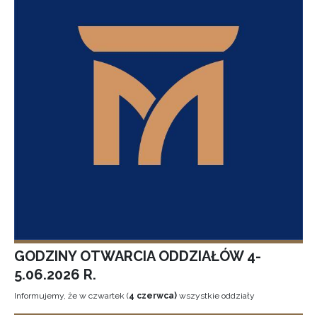
GODZINY OTWARCIA ODDZIAŁÓW 4-
5.06.2026 R.
Informujemy, że w czwartek (
4 czerwca)
wszystkie oddziały