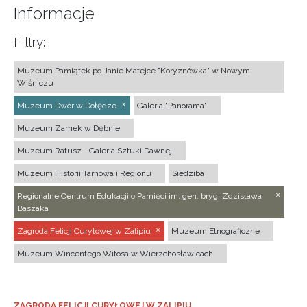
Informacje
Filtry:
Muzeum Pamiątek po Janie Matejce "Koryznówka" w Nowym
Wiśniczu
Muzeum Dwór w Dołędze
Galeria "Panorama"
Muzeum Zamek w Dębnie
Muzeum Ratusz - Galeria Sztuki Dawnej
Muzeum Historii Tarnowa i Regionu
Siedziba
Regionalne Centrum Edukacji o Pamięci im. gen. bryg. Zdzisława
Baszaka
Zagroda Felicji Curyłowej w Zalipiu
Muzeum Etnograficzne
Muzeum Wincentego Witosa w Wierzchosławicach
ZAGRODA FELICJI CURYŁOWEJ W ZALIPIU