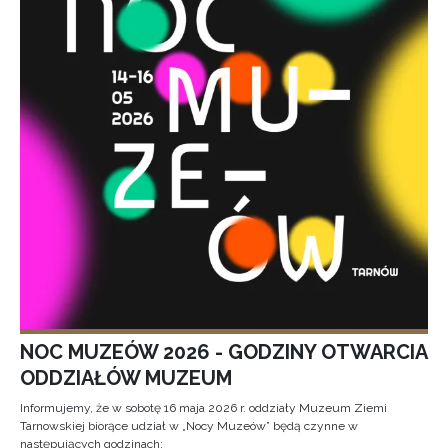
NOC MUZEÓW 2026 - GODZINY OTWARCIA
ODDZIAŁÓW MUZEUM
Informujemy, że w sobotę 16 maja 2026 r. oddziały Muzeum Ziemi
Tarnowskiej biorące udział w „Nocy Muzeów” będą czynne w
następujących godzinach: