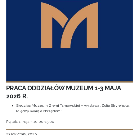
PRACA ODDZIAŁÓW MUZEUM 1-3 MAJA
2026 R.
Siedziba Muzeum Ziemi Tarnowskiej – wystawa „Zofia Stryjeńska.
Między wiarą a obrzędem”
Piątek, 1 maja – 10:00-15:00
27 kwietnia, 2026