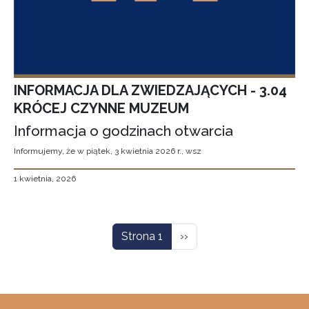
INFORMACJA DLA ZWIEDZAJĄCYCH - 3.04
KRÓCEJ CZYNNE MUZEUM
Informacja o godzinach otwarcia
Informujemy, że w piątek, 3 kwietnia 2026 r., wsz
1 kwietnia, 2026
Stronicowanie
Następna strona
Strona 1
››