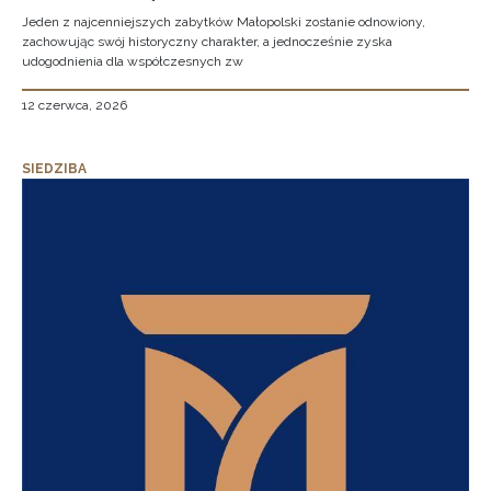
Jeden z najcenniejszych zabytków Małopolski zostanie odnowiony,
zachowując swój historyczny charakter, a jednocześnie zyska
udogodnienia dla współczesnych zw
12 czerwca, 2026
SIEDZIBA