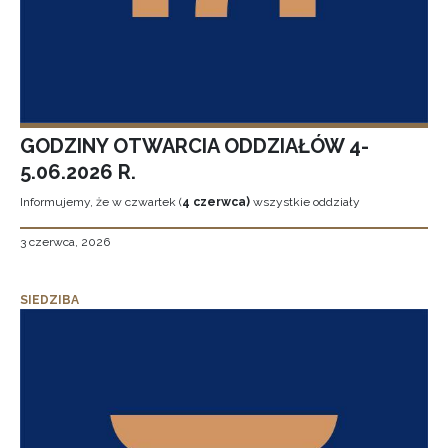
GODZINY OTWARCIA ODDZIAŁÓW 4-
5.06.2026 R.
Informujemy, że w czwartek (
4 czerwca)
wszystkie oddziały
3 czerwca, 2026
SIEDZIBA