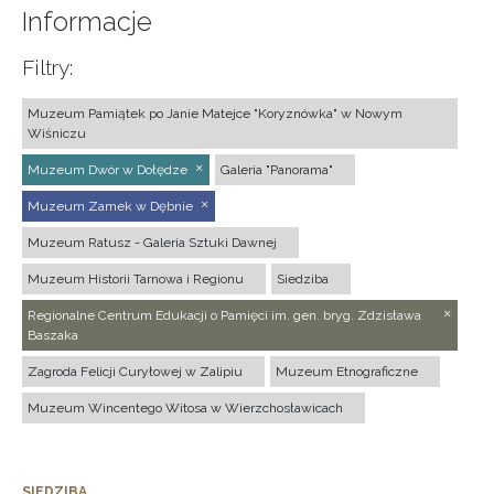
Informacje
Filtry:
Muzeum Pamiątek po Janie Matejce "Koryznówka" w Nowym
Wiśniczu
Muzeum Dwór w Dołędze
Galeria "Panorama"
Muzeum Zamek w Dębnie
Muzeum Ratusz - Galeria Sztuki Dawnej
Muzeum Historii Tarnowa i Regionu
Siedziba
Regionalne Centrum Edukacji o Pamięci im. gen. bryg. Zdzisława
Baszaka
Zagroda Felicji Curyłowej w Zalipiu
Muzeum Etnograficzne
Muzeum Wincentego Witosa w Wierzchosławicach
SIEDZIBA