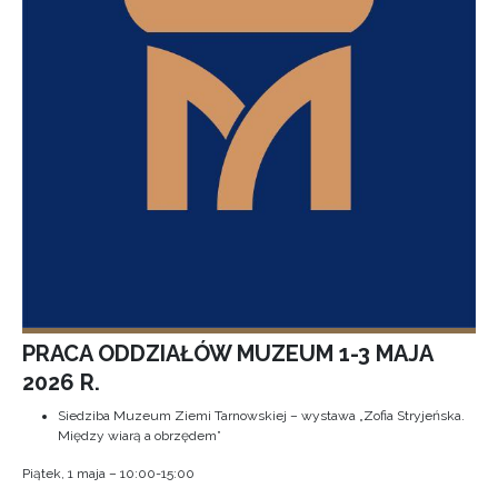
PRACA ODDZIAŁÓW MUZEUM 1-3 MAJA
2026 R.
Siedziba Muzeum Ziemi Tarnowskiej – wystawa „Zofia Stryjeńska.
Między wiarą a obrzędem”
Piątek, 1 maja – 10:00-15:00