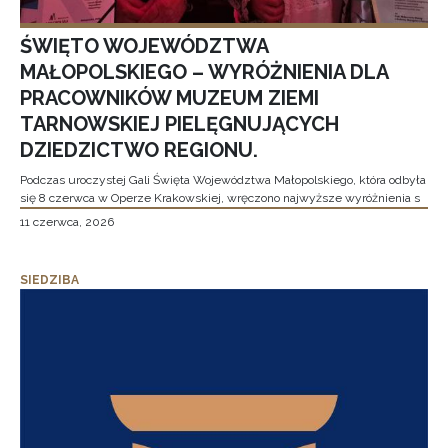
ŚWIĘTO WOJEWÓDZTWA
MAŁOPOLSKIEGO – WYRÓŻNIENIA DLA
PRACOWNIKÓW MUZEUM ZIEMI
TARNOWSKIEJ PIELĘGNUJĄCYCH
DZIEDZICTWO REGIONU.
Podczas uroczystej Gali Święta Województwa Małopolskiego, która odbyła
się 8 czerwca w Operze Krakowskiej, wręczono najwyższe wyróżnienia s
11 czerwca, 2026
SIEDZIBA