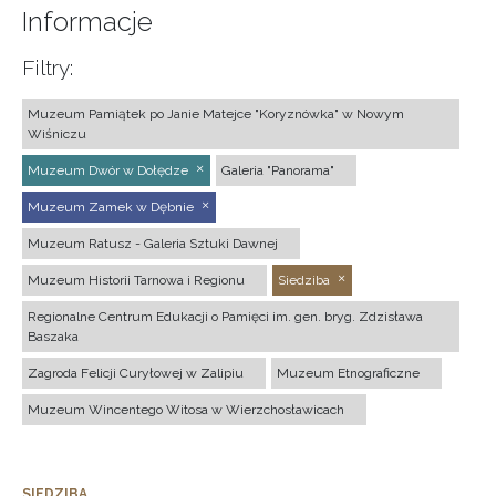
Informacje
Filtry:
Muzeum Pamiątek po Janie Matejce "Koryznówka" w Nowym
Wiśniczu
Muzeum Dwór w Dołędze
Galeria "Panorama"
Muzeum Zamek w Dębnie
Muzeum Ratusz - Galeria Sztuki Dawnej
Muzeum Historii Tarnowa i Regionu
Siedziba
Regionalne Centrum Edukacji o Pamięci im. gen. bryg. Zdzisława
Baszaka
Zagroda Felicji Curyłowej w Zalipiu
Muzeum Etnograficzne
Muzeum Wincentego Witosa w Wierzchosławicach
SIEDZIBA