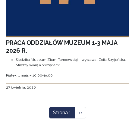
PRACA ODDZIAŁÓW MUZEUM 1-3 MAJA
2026 R.
Siedziba Muzeum Ziemi Tarnowskiej – wystawa „Zofia Stryjeńska.
Między wiarą a obrzędem”
Piątek, 1 maja – 10:00-15:00
27 kwietnia, 2026
Stronicowanie
Następna strona
Strona 1
››