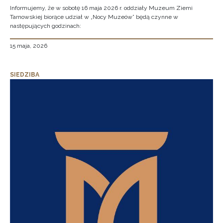
Informujemy, że w sobotę 16 maja 2026 r. oddziały Muzeum Ziemi
Tarnowskiej biorące udział w „Nocy Muzeów” będą czynne w
następujących godzinach:
15 maja, 2026
SIEDZIBA