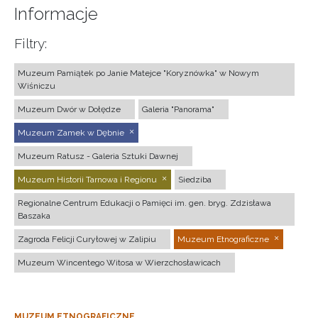
Informacje
Filtry:
Muzeum Pamiątek po Janie Matejce "Koryznówka" w Nowym
Wiśniczu
Muzeum Dwór w Dołędze
Galeria "Panorama"
Muzeum Zamek w Dębnie
Muzeum Ratusz - Galeria Sztuki Dawnej
Muzeum Historii Tarnowa i Regionu
Siedziba
Regionalne Centrum Edukacji o Pamięci im. gen. bryg. Zdzisława
Baszaka
Zagroda Felicji Curyłowej w Zalipiu
Muzeum Etnograficzne
Muzeum Wincentego Witosa w Wierzchosławicach
MUZEUM ETNOGRAFICZNE