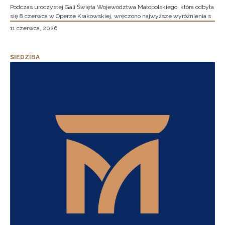
Podczas uroczystej Gali Święta Województwa Małopolskiego, która odbyła
się 8 czerwca w Operze Krakowskiej, wręczono najwyższe wyróżnienia s
11 czerwca, 2026
SIEDZIBA