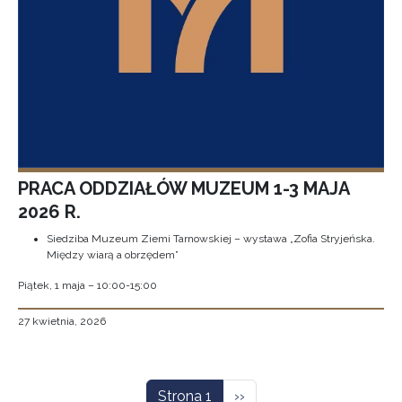
PRACA ODDZIAŁÓW MUZEUM 1-3 MAJA
2026 R.
Siedziba Muzeum Ziemi Tarnowskiej – wystawa „Zofia Stryjeńska.
Między wiarą a obrzędem”
Piątek, 1 maja – 10:00-15:00
27 kwietnia, 2026
Stronicowanie
Następna strona
Strona 1
››