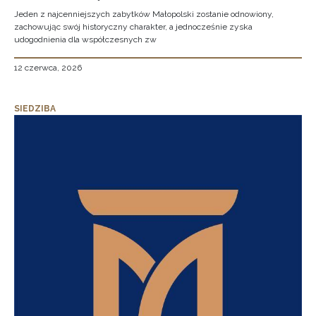
Jeden z najcenniejszych zabytków Małopolski zostanie odnowiony,
zachowując swój historyczny charakter, a jednocześnie zyska
udogodnienia dla współczesnych zw
12 czerwca, 2026
SIEDZIBA