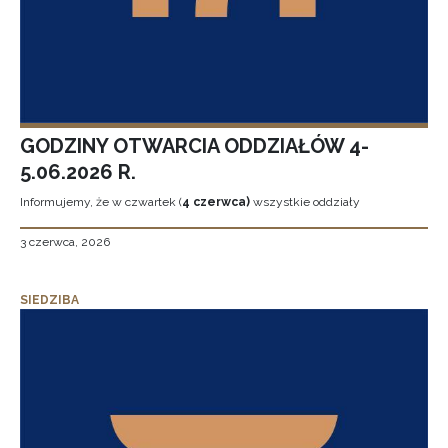
GODZINY OTWARCIA ODDZIAŁÓW 4-
5.06.2026 R.
Informujemy, że w czwartek (
4 czerwca)
wszystkie oddziały
3 czerwca, 2026
SIEDZIBA