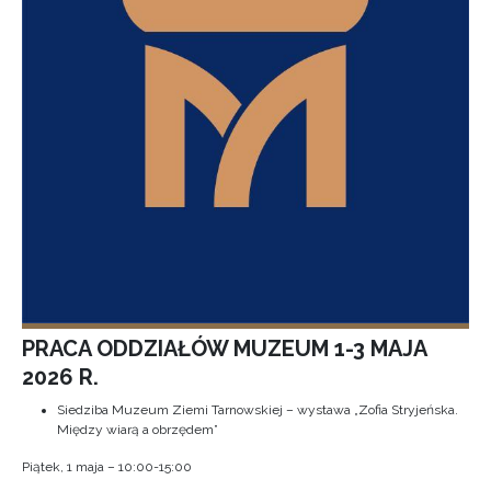
PRACA ODDZIAŁÓW MUZEUM 1-3 MAJA
2026 R.
Siedziba Muzeum Ziemi Tarnowskiej – wystawa „Zofia Stryjeńska.
Między wiarą a obrzędem”
Piątek, 1 maja – 10:00-15:00