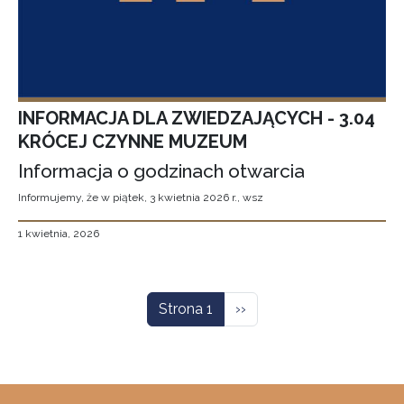
INFORMACJA DLA ZWIEDZAJĄCYCH - 3.04
KRÓCEJ CZYNNE MUZEUM
Informacja o godzinach otwarcia
Informujemy, że w piątek, 3 kwietnia 2026 r., wsz
1 kwietnia, 2026
Stronicowanie
Następna strona
Strona 1
››