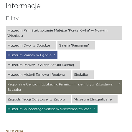
Informacje
Filtry:
Muzeum Pamiątek po Janie Matejce "Koryznówka" w Nowym
Wiśniczu
Muzeum Dwór w Dołędze
Galeria "Panorama"
Muzeum Zamek w Dębnie
Muzeum Ratusz - Galeria Sztuki Dawnej
Muzeum Historii Tarnowa i Regionu
Siedziba
Regionalne Centrum Edukacji o Pamięci im. gen. bryg. Zdzisława
Baszaka
Zagroda Felicji Curyłowej w Zalipiu
Muzeum Etnograficzne
Muzeum Wincentego Witosa w Wierzchosławicach
SIEDZIBA