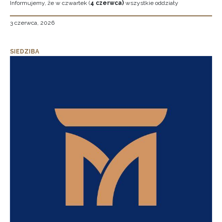
Informujemy, że w czwartek (
4 czerwca)
wszystkie oddziały
3 czerwca, 2026
SIEDZIBA