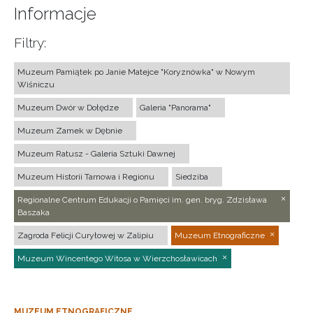
Informacje
Filtry:
Muzeum Pamiątek po Janie Matejce "Koryznówka" w Nowym
Wiśniczu
Muzeum Dwór w Dołędze
Galeria "Panorama"
Muzeum Zamek w Dębnie
Muzeum Ratusz - Galeria Sztuki Dawnej
Muzeum Historii Tarnowa i Regionu
Siedziba
Regionalne Centrum Edukacji o Pamięci im. gen. bryg. Zdzisława
Baszaka
Zagroda Felicji Curyłowej w Zalipiu
Muzeum Etnograficzne
Muzeum Wincentego Witosa w Wierzchosławicach
MUZEUM ETNOGRAFICZNE