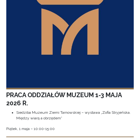
PRACA ODDZIAŁÓW MUZEUM 1-3 MAJA
2026 R.
Siedziba Muzeum Ziemi Tarnowskiej – wystawa „Zofia Stryjeńska.
Między wiarą a obrzędem”
Piątek, 1 maja – 10:00-15:00