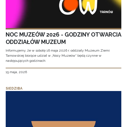
NOC MUZEÓW 2026 - GODZINY OTWARCIA
ODDZIAŁÓW MUZEUM
Informujemy, że w sobotę 16 maja 2026 r. oddziały Muzeum Ziemi
Tarnowskiej biorące udział w „Nocy Muzeów” będą czynne w
następujących godzinach:
15 maja, 2026
SIEDZIBA