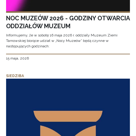
NOC MUZEÓW 2026 - GODZINY OTWARCIA
ODDZIAŁÓW MUZEUM
Informujemy, że w sobotę 16 maja 2026 r. oddziały Muzeum Ziemi
Tarnowskiej biorące udział w „Nocy Muzeów” będą czynne w
następujących godzinach:
15 maja, 2026
SIEDZIBA