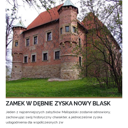
ZAMEK W DĘBNIE ZYSKA NOWY BLASK
Jeden z najcenniejszych zabytków Małopolski zostanie odnowiony,
zachowując swój historyczny charakter, a jednocześnie zyska
udogodnienia dla współczesnych zw