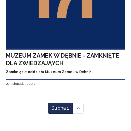
MUZEUM ZAMEK W DĘBNIE - ZAMKNIĘTE
DLA ZWIEDZAJĄYCH
Zamknięcie oddziału Muzeum Zamek w Dębni
e
27 listopada, 2025
Stronicowanie
Następna strona
Strona 1
››