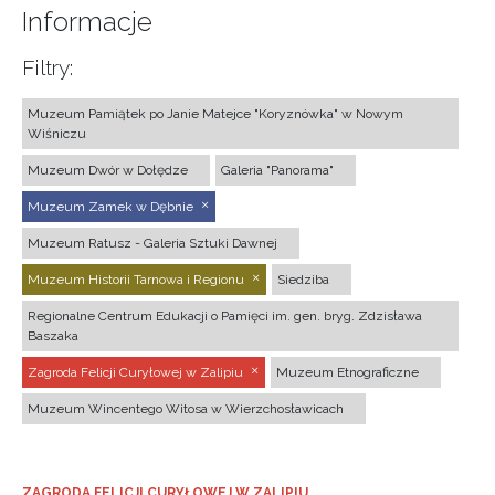
Informacje
Filtry:
Muzeum Pamiątek po Janie Matejce "Koryznówka" w Nowym
Wiśniczu
Muzeum Dwór w Dołędze
Galeria "Panorama"
Muzeum Zamek w Dębnie
Muzeum Ratusz - Galeria Sztuki Dawnej
Muzeum Historii Tarnowa i Regionu
Siedziba
Regionalne Centrum Edukacji o Pamięci im. gen. bryg. Zdzisława
Baszaka
Zagroda Felicji Curyłowej w Zalipiu
Muzeum Etnograficzne
Muzeum Wincentego Witosa w Wierzchosławicach
ZAGRODA FELICJI CURYŁOWEJ W ZALIPIU