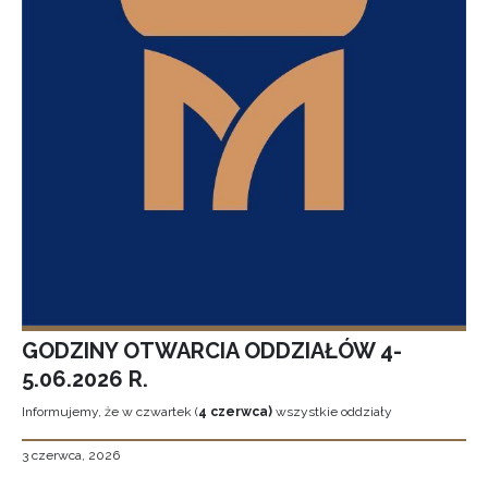
GODZINY OTWARCIA ODDZIAŁÓW 4-
5.06.2026 R.
Informujemy, że w czwartek (
4 czerwca)
wszystkie oddziały
3 czerwca, 2026