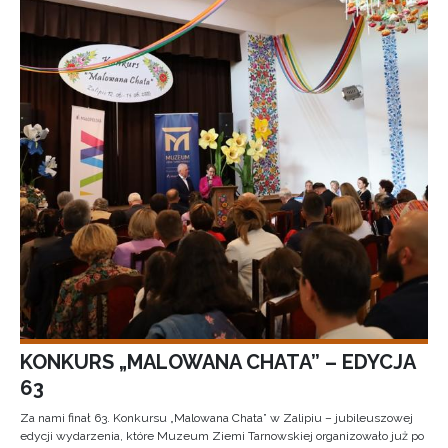
KONKURS „MALOWANA CHATA” – EDYCJA
63
Za nami finał 63. Konkursu „Malowana Chata” w Zalipiu – jubileuszowej
edycji wydarzenia, które Muzeum Ziemi Tarnowskiej organizowało już po