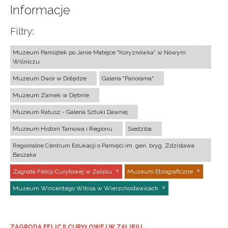
Informacje
Filtry:
Muzeum Pamiątek po Janie Matejce "Koryznówka" w Nowym
Wiśniczu
Muzeum Dwór w Dołędze
Galeria "Panorama"
Muzeum Zamek w Dębnie
Muzeum Ratusz - Galeria Sztuki Dawnej
Muzeum Historii Tarnowa i Regionu
Siedziba
Regionalne Centrum Edukacji o Pamięci im. gen. bryg. Zdzisława
Baszaka
Zagroda Felicji Curyłowej w Zalipiu
Muzeum Etnograficzne
Muzeum Wincentego Witosa w Wierzchosławicach
ZAGRODA FELICJI CURYŁOWEJ W ZALIPIU