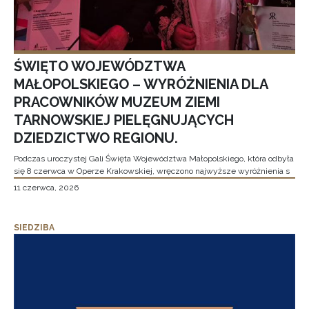
ŚWIĘTO WOJEWÓDZTWA
MAŁOPOLSKIEGO – WYRÓŻNIENIA DLA
PRACOWNIKÓW MUZEUM ZIEMI
TARNOWSKIEJ PIELĘGNUJĄCYCH
DZIEDZICTWO REGIONU.
Podczas uroczystej Gali Święta Województwa Małopolskiego, która odbyła
się 8 czerwca w Operze Krakowskiej, wręczono najwyższe wyróżnienia s
11 czerwca, 2026
SIEDZIBA