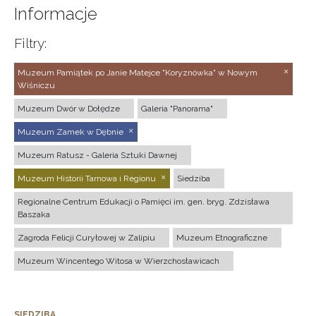
Informacje
Filtry:
Muzeum Pamiątek po Janie Matejce "Koryznówka" w Nowym
Wiśniczu
Muzeum Dwór w Dołędze
Galeria "Panorama"
Muzeum Zamek w Dębnie
Muzeum Ratusz - Galeria Sztuki Dawnej
Muzeum Historii Tarnowa i Regionu
Siedziba
Regionalne Centrum Edukacji o Pamięci im. gen. bryg. Zdzisława
Baszaka
Zagroda Felicji Curyłowej w Zalipiu
Muzeum Etnograficzne
Muzeum Wincentego Witosa w Wierzchosławicach
SIEDZIBA