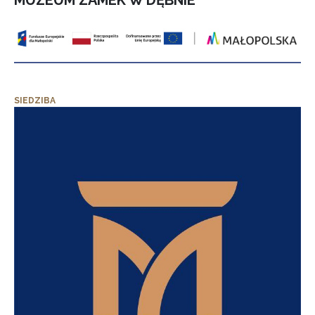
MUZEUM ZAMEK W DĘBNIE”
SIEDZIBA