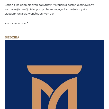
Jeden z najcenniejszych zabytków Małopolski zostanie odnowiony,
zachowując swój historyczny charakter, a jednocześnie zyska
udogodnienia dla współczesnych zw
12 czerwca, 2026
SIEDZIBA