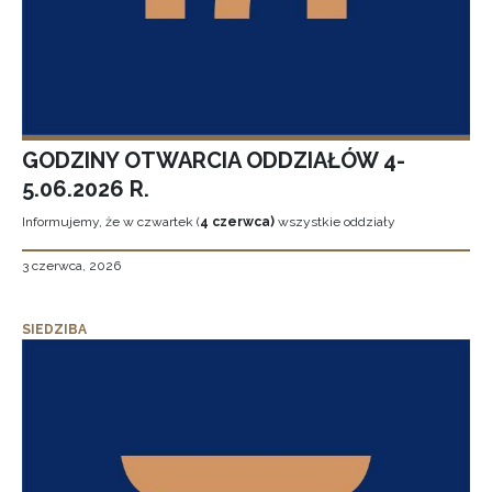
GODZINY OTWARCIA ODDZIAŁÓW 4-
5.06.2026 R.
Informujemy, że w czwartek (
4 czerwca)
wszystkie oddziały
3 czerwca, 2026
SIEDZIBA