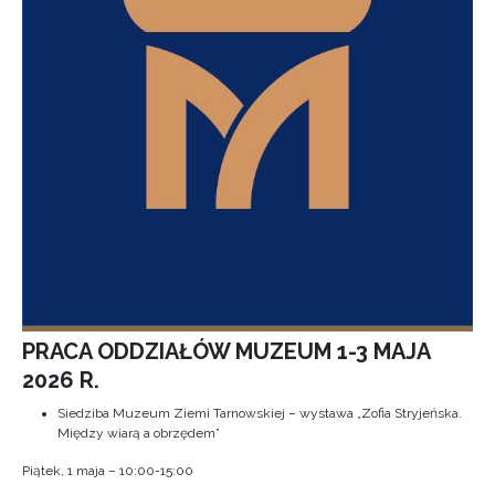
PRACA ODDZIAŁÓW MUZEUM 1-3 MAJA
2026 R.
Siedziba Muzeum Ziemi Tarnowskiej – wystawa „Zofia Stryjeńska.
Między wiarą a obrzędem”
Piątek, 1 maja – 10:00-15:00