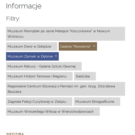
Informacje
Filtry:
Muzeum Pamiątek po Janie Matejce "Koryznówka" w Nowym
Wiśniczu
Muzeum Dwór w Dołędze
Galeria "Panorama"
Muzeum Zamek w Dębnie
Muzeum Ratusz - Galeria Sztuki Dawnej
Muzeum Historii Tarnowa i Regionu
Siedziba
Regionalne Centrum Edukacji o Pamięci im. gen. bryg. Zdzisława
Baszaka
Zagroda Felicji Curyłowej w Zalipiu
Muzeum Etnograficzne
Muzeum Wincentego Witosa w Wierzchosławicach
SIEDZIBA