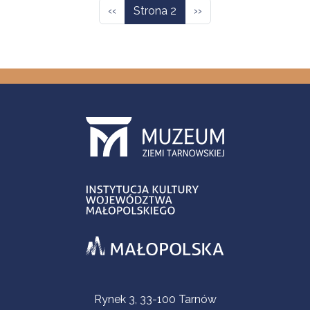
Poprzednia strona
Następna strona
‹‹
Strona 2
››
Informacje kontaktowe
Rynek 3, 33-100 Tarnów