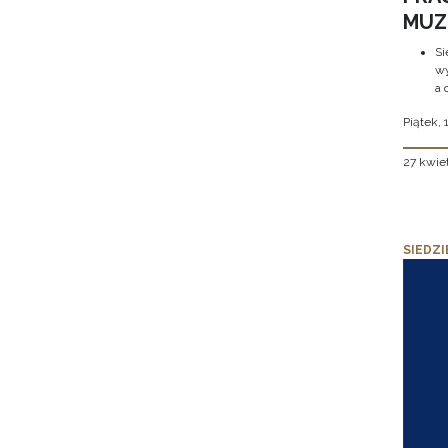
MUZE
Si
wy
a 
Piątek, 
27 kwie
SIEDZI