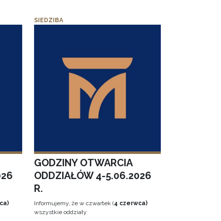
SIEDZIBA
GODZINY OTWARCIA
026
ODDZIAŁÓW 4-5.06.2026
R.
ca)
Informujemy, że w czwartek (
4 czerwca)
wszystkie oddziały