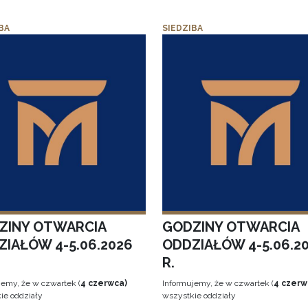
BA
SIEDZIBA
ZINY OTWARCIA
GODZINY OTWARCIA
ZIAŁÓW 4-5.06.2026
ODDZIAŁÓW 4-5.06.2
R.
jemy, że w czwartek (
4 czerwca)
Informujemy, że w czwartek (
4 czerw
ie oddziały
wszystkie oddziały