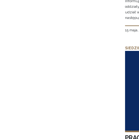
Informu
oddział
udział 
następu
15 maja
SIEDZI
PRA