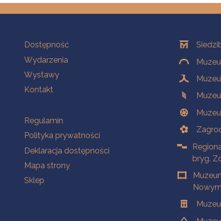
Na skróty
Oddziały
Dostępność
Siedzi
Wydarzenia
Muzeum
Wystawy
Muzeum
Kontakt
Muzeu
Muzeu
Na skróty
Regulamin
Zagrod
Polityka prywatności
Regiona
Deklaracja dostępności
bryg. Z
Mapa strony
Muzeum
Sklep
Nowym 
Muzeu