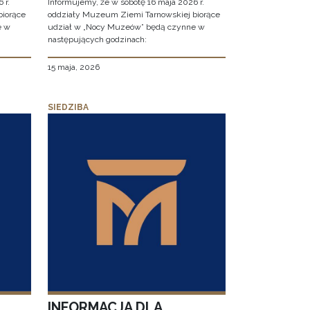
 r.
Informujemy, że w sobotę 16 maja 2026 r.
biorące
oddziały Muzeum Ziemi Tarnowskiej biorące
e w
udział w „Nocy Muzeów” będą czynne w
następujących godzinach:
15 maja, 2026
SIEDZIBA
INFORMACJA DLA