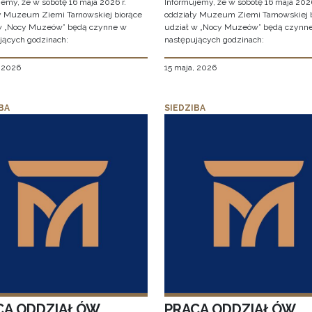
jemy, że w sobotę 16 maja 2026 r.
Informujemy, że w sobotę 16 maja 2026
y Muzeum Ziemi Tarnowskiej biorące
oddziały Muzeum Ziemi Tarnowskiej 
w „Nocy Muzeów” będą czynne w
udział w „Nocy Muzeów” będą czynn
jących godzinach:
następujących godzinach:
, 2026
15 maja, 2026
BA
SIEDZIBA
CA ODDZIAŁÓW
PRACA ODDZIAŁÓW