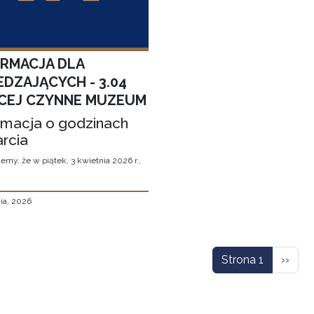
ORMACJA DLA
EDZAJĄCYCH - 3.04
CEJ CZYNNE MUZEUM
rmacja o godzinach
rcia
emy, że w piątek, 3 kwietnia 2026 r.,
ia, 2026
icowanie
Nastę
Strona 1
››