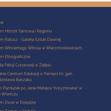
ba
 Historii Tarnowa i Regionu
 Ratusz - Galeria Sztuki Dawnej
m Wincentego Witosa w Wierzchosławicach
m Etnograficzne
a Felicji Curyłowej w Zalipiu
lne Centrum Edukacji o Pamięci im. gen.
dzisława Baszaka
 Pamiątek po Janie Matejce "Koryznówka" w
Wiśniczu
m Dwór w Dołędze