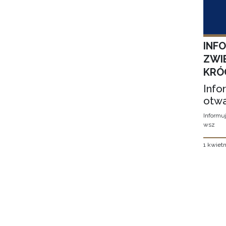
INF
ZWI
KRÓ
Info
otwa
Informuj
wsz
1 kwietn
Stron