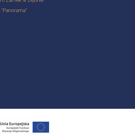
m Zamek w Dębnie
a "Panorama"