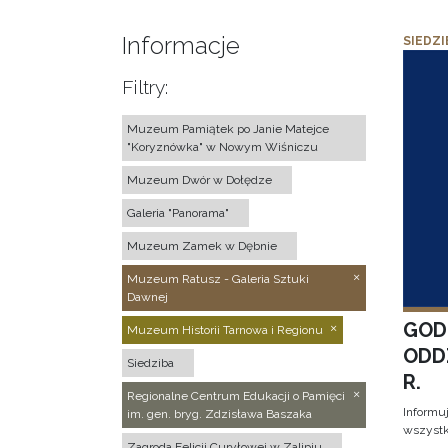
Informacje
SIEDZI
Filtry:
Muzeum Pamiątek po Janie Matejce
"Koryznówka" w Nowym Wiśniczu
Muzeum Dwór w Dołędze
Galeria "Panorama"
Muzeum Zamek w Dębnie
Muzeum Ratusz - Galeria Sztuki
Dawnej
GOD
Muzeum Historii Tarnowa i Regionu
ODD
Siedziba
R.
Regionalne Centrum Edukacji o Pamięci
Informu
im. gen. bryg. Zdzisława Baszaka
wszystk
Zagroda Felicji Curyłowej w Zalipiu