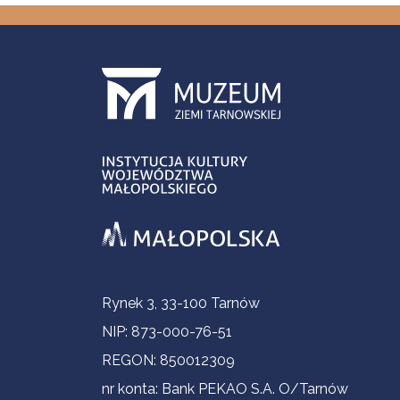
Informacje kontaktowe
Rynek 3, 33-100 Tarnów
NIP: 873-000-76-51
REGON: 850012309
nr konta: Bank PEKAO S.A. O/Tarnów