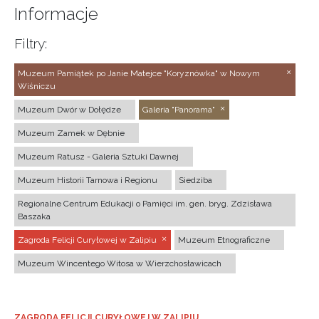
Informacje
Filtry:
Muzeum Pamiątek po Janie Matejce "Koryznówka" w Nowym
Wiśniczu
Muzeum Dwór w Dołędze
Galeria "Panorama"
Muzeum Zamek w Dębnie
Muzeum Ratusz - Galeria Sztuki Dawnej
Muzeum Historii Tarnowa i Regionu
Siedziba
Regionalne Centrum Edukacji o Pamięci im. gen. bryg. Zdzisława
Baszaka
Zagroda Felicji Curyłowej w Zalipiu
Muzeum Etnograficzne
Muzeum Wincentego Witosa w Wierzchosławicach
ZAGRODA FELICJI CURYŁOWEJ W ZALIPIU