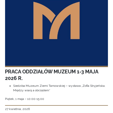
PRACA ODDZIAŁÓW MUZEUM 1-3 MAJA
2026 R.
Siedziba Muzeum Ziemi Tarnowskiej – wystawa „Zofia Stryjeńska.
Między wiarą a obrzędem”
Piątek, 1 maja – 10:00-15:00
27 kwietnia, 2026