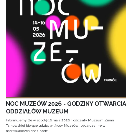
NOC MUZEÓW 2026 - GODZINY OTWARCIA
ODDZIAŁÓW MUZEUM
Informujemy, że w sobotę 16 maja 2026 r. oddziały Muzeum Ziemi
Tarnowskiej biorące udział w „Nocy Muzeów” będą czynne w
następujących godzinach: