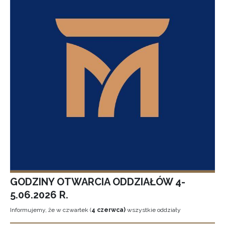
GODZINY OTWARCIA ODDZIAŁÓW 4-
5.06.2026 R.
Informujemy, że w czwartek (
4 czerwca)
wszystkie oddziały