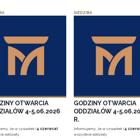
BA
SIEDZIBA
ZINY OTWARCIA
GODZINY OTWARCIA
ZIAŁÓW 4-5.06.2026
ODDZIAŁÓW 4-5.06.2
R.
jemy, że w czwartek (
4 czerwca)
Informujemy, że w czwartek (
4 czerw
ie oddziały
wszystkie oddziały