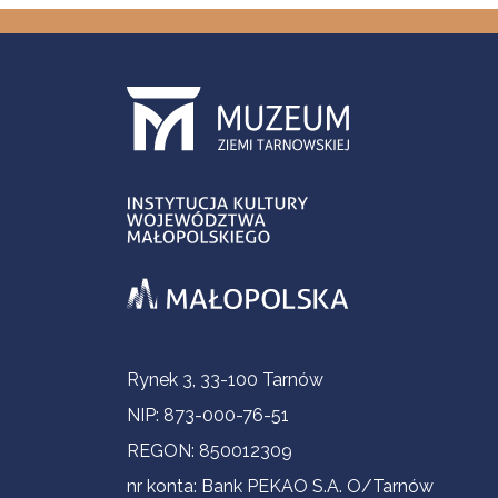
Informacje kontaktowe
Rynek 3, 33-100 Tarnów
NIP: 873-000-76-51
REGON: 850012309
nr konta: Bank PEKAO S.A. O/Tarnów