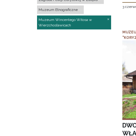
3 czerw
Muzeum Etnograficzne
Muzeum Wincentego Witosa w
Wierzchosławicach
MUZEU
"KORY
DWO
WŁA