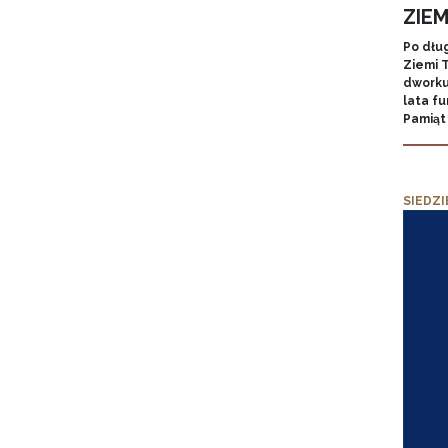
ZIE
Po dłu
Ziemi T
dworku
lata f
Pamiąt
SIEDZI