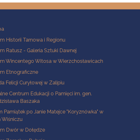
ba
 Historii Tarnowa i Regionu
 Ratusz - Galeria Sztuki Dawnej
m Wincentego Witosa w Wierzchosławicach
m Etnograficzne
a Felicji Curyłowej w Zalipiu
lne Centrum Edukacji o Pamięci im. gen.
dzisława Baszaka
 Pamiątek po Janie Matejce "Koryznówka" w
Wiśniczu
m Dwór w Dołędze