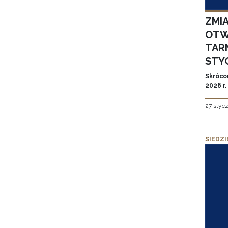
ZMI
OTW
TAR
STYC
Skróco
2026 r.
27 styc
SIEDZI