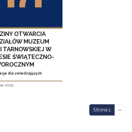
ZINY OTWARCIA
ZIAŁÓW MUZEUM
MI TARNOWSKIEJ W
ESIE ŚWIĄTECZNO-
OROCZNYM
acja dla zwiedzających
ia, 2025
icowanie
Nastę
Strona 1
››