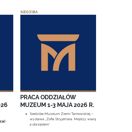
SIEDZIBA
PRACA ODDZIAŁÓW
026
MUZEUM 1-3 MAJA 2026 R.
Siedziba Muzeum Ziemi Tarnowskiej –
wystawa „Zofia Stryjeńska. Między wiarą
ca)
a obrzędem”