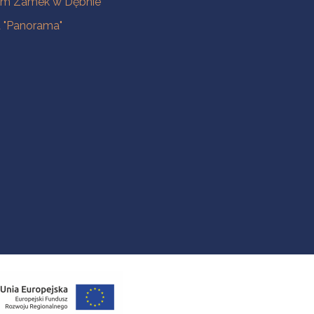
m Zamek w Dębnie
a "Panorama"