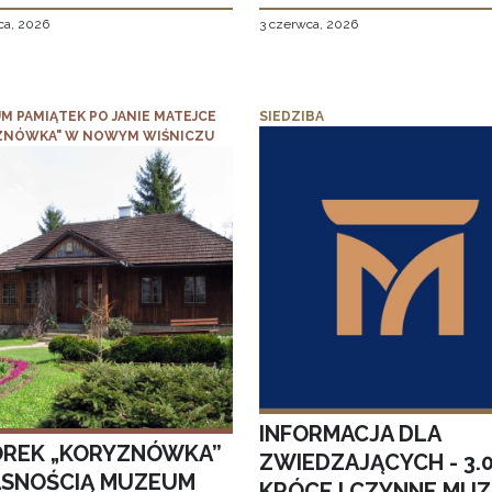
ca, 2026
3 czerwca, 2026
M PAMIĄTEK PO JANIE MATEJCE
SIEDZIBA
ZNÓWKA" W NOWYM WIŚNICZU
INFORMACJA DLA
REK „KORYZNÓWKA”
ZWIEDZAJĄCYCH - 3.
SNOŚCIĄ MUZEUM
KRÓCEJ CZYNNE MU