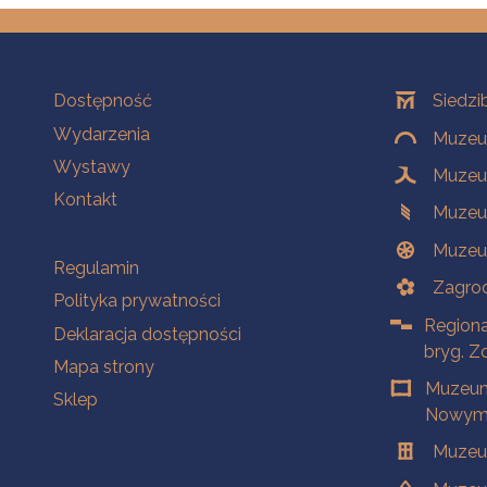
Na skróty
Oddziały
Dostępność
Siedzi
Wydarzenia
Muzeum
Wystawy
Muzeum
Kontakt
Muzeu
Muzeu
Na skróty
Regulamin
Zagrod
Polityka prywatności
Regiona
Deklaracja dostępności
bryg. Z
Mapa strony
Muzeum
Sklep
Nowym 
Muzeu