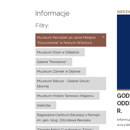
Informacje
SIEDZI
Filtry:
Muzeum Pamiątek po Janie Matejce
"Koryznówka" w Nowym Wiśniczu
Muzeum Dwór w Dołędze
Galeria "Panorama"
Muzeum Zamek w Dębnie
Muzeum Ratusz - Galeria Sztuki
Dawnej
GOD
Muzeum Historii Tarnowa i Regionu
ODD
Siedziba
R.
Regionalne Centrum Edukacji o Pamięci
Informu
im. gen. bryg. Zdzisława Baszaka
wszystk
Zagroda Felicji Curyłowej w Zalipiu