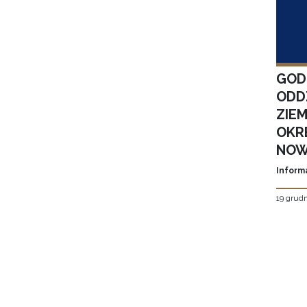
GOD
ODD
ZIE
OKR
NOW
Inform
19 grudn
Stron