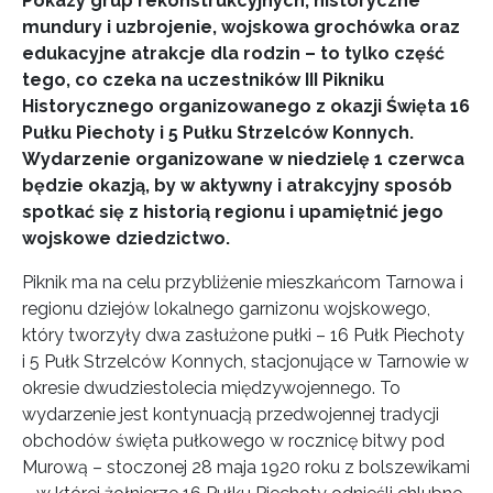
Pokazy grup rekonstrukcyjnych, historyczne
mundury i uzbrojenie, wojskowa grochówka oraz
edukacyjne atrakcje dla rodzin – to tylko część
tego, co czeka na uczestników III Pikniku
Historycznego organizowanego z okazji Święta 16
Pułku Piechoty i 5 Pułku Strzelców Konnych.
Wydarzenie organizowane w niedzielę 1 czerwca
będzie okazją, by w aktywny i atrakcyjny sposób
spotkać się z historią regionu i upamiętnić jego
wojskowe dziedzictwo.
Piknik ma na celu przybliżenie mieszkańcom Tarnowa i
regionu dziejów lokalnego garnizonu wojskowego,
który tworzyły dwa zasłużone pułki – 16 Pułk Piechoty
i 5 Pułk Strzelców Konnych, stacjonujące w Tarnowie w
okresie dwudziestolecia międzywojennego. To
wydarzenie jest kontynuacją przedwojennej tradycji
obchodów święta pułkowego w rocznicę bitwy pod
Murową – stoczonej 28 maja 1920 roku z bolszewikami