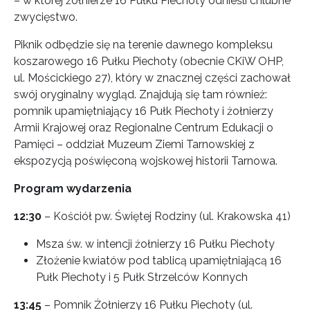
– w której żołnierze 16 Pułku Piechoty odnieśli chlubne
zwycięstwo.
Piknik odbędzie się na terenie dawnego kompleksu
koszarowego 16 Pułku Piechoty (obecnie CKiW OHP,
ul. Mościckiego 27), który w znacznej części zachował
swój oryginalny wygląd. Znajdują się tam również:
pomnik upamiętniający 16 Pułk Piechoty i żołnierzy
Armii Krajowej oraz Regionalne Centrum Edukacji o
Pamięci – oddział Muzeum Ziemi Tarnowskiej z
ekspozycją poświęconą wojskowej historii Tarnowa.
Program wydarzenia
12:30
– Kościół pw. Świętej Rodziny (ul. Krakowska 41)
Msza św. w intencji żołnierzy 16 Pułku Piechoty
Złożenie kwiatów pod tablicą upamiętniającą 16
Pułk Piechoty i 5 Pułk Strzelców Konnych
13:45
– Pomnik Żołnierzy 16 Pułku Piechoty (ul.