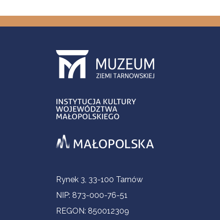
Informacje kontaktowe
Rynek 3, 33-100 Tarnów
NIP: 873-000-76-51
REGON: 850012309