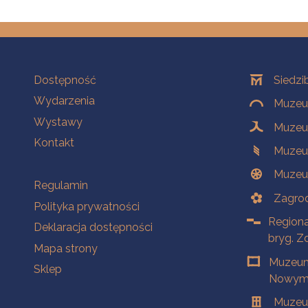
Na skróty
Oddziały
Dostępność
Siedzi
Wydarzenia
Muzeum
Wystawy
Muzeum
Kontakt
Muzeu
Muzeu
Na skróty
Regulamin
Zagrod
Polityka prywatności
Regiona
Deklaracja dostępności
bryg. Z
Mapa strony
Muzeum
Sklep
Nowym 
Muzeu