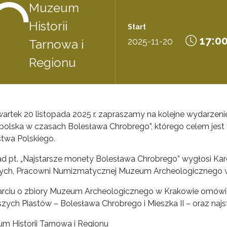
Muzeum
Historii
Start
17:0
2025-11-20
Tarnowa i
Regionu
artek 20 listopada 2025 r. zapraszamy na kolejne wydarzeni
polska w czasach Bolesława Chrobrego”, którego celem jest u
stwa Polskiego.
d pt. „Najstarsze monety Bolesława Chrobrego” wygłosi Kar
ch, Pracowni Numizmatycznej Muzeum Archeologicznego w
rciu o zbiory Muzeum Archeologicznego w Krakowie omówi
szych Piastów – Bolesława Chrobrego i Mieszka II – oraz na
m Historii Tarnowa i Regionu