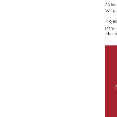
20 lis
Wstęp
Proje
progr
Muzeu