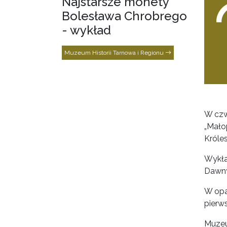
Najstarsze monety
Bolesława Chrobrego
- wykład
Muzeum Historii Tarnowa i Regionu
W czw
„Mało
Króle
Wykła
Dawny
W opa
pierw
Muzeu