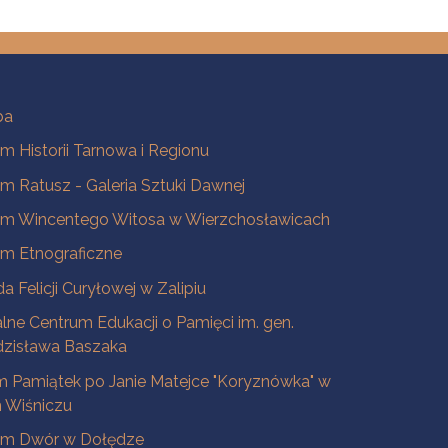
ba
 Historii Tarnowa i Regionu
 Ratusz - Galeria Sztuki Dawnej
m Wincentego Witosa w Wierzchosławicach
m Etnograficzne
a Felicji Curyłowej w Zalipiu
lne Centrum Edukacji o Pamięci im. gen.
dzisława Baszaka
 Pamiątek po Janie Matejce "Koryznówka" w
Wiśniczu
m Dwór w Dołędze