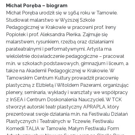
Michał Poręba – biogram
Michał Poręba urodził się w 1964 roku w Tarnowie.
Studiował malarstwo w Wyższej Szkole
Pedagogicznej w Krakowie w pracowni prof. Ireny
Popiołek i prof. Aleksandra Pieńka. Zajmuje się
malarstwem, rysunkiem, rzeźbą oraz działaniami
parateatralnymi i performatywnymi. Artysta ma
wieloletnie doświadczenie pedagogiczne – pracował
m.in. w szkołach podstawowych, gimnazjum i liceum, a
także na Akademii Pedagogicznej w Krakowie. W
Tarnowskim Centrum Kultury prowadził pracownię
plastyczną z Elżbietą i Witoldem Pazerami, organizując
plenery, seminaria, wykłady i warsztaty we współpracy
z InSEA i Centrum Doskonalenia Nauczycieli. W TCK
stworzył autorski teatr plastyczny APRAPLA, który
prezentował swoje działania m.in. na Festiwalu Działań
Plastycznych i Teatralnych w Tczewie, Festiwalu
Komedii TALIA w Tarnowie, Małym Festiwalu Form