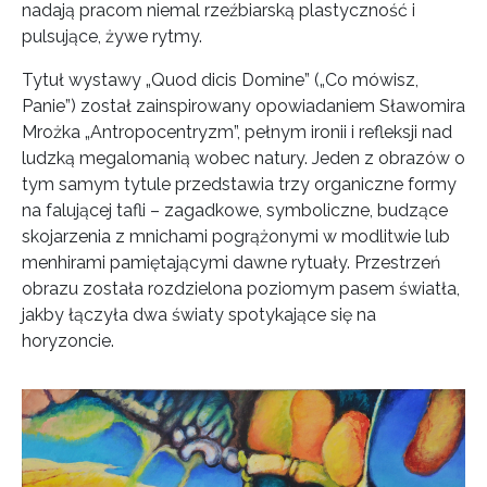
nadają pracom niemal rzeźbiarską plastyczność i
pulsujące, żywe rytmy.
Tytuł wystawy „Quod dicis Domine” („Co mówisz,
Panie”) został zainspirowany opowiadaniem Sławomira
Mrożka „Antropocentryzm”, pełnym ironii i refleksji nad
ludzką megalomanią wobec natury. Jeden z obrazów o
tym samym tytule przedstawia trzy organiczne formy
na falującej tafli – zagadkowe, symboliczne, budzące
skojarzenia z mnichami pogrążonymi w modlitwie lub
menhirami pamiętającymi dawne rytuały. Przestrzeń
obrazu została rozdzielona poziomym pasem światła,
jakby łączyła dwa światy spotykające się na
horyzoncie.