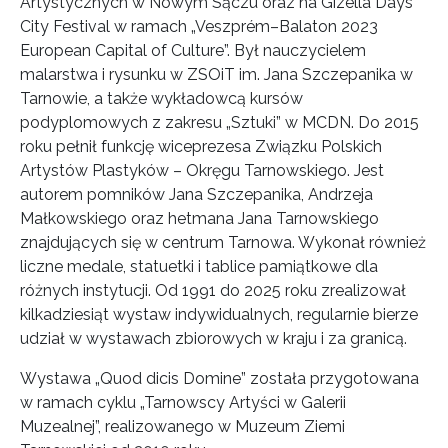
Artystycznych w Nowym Sączu oraz na Gizella Days
City Festival w ramach „Veszprém–Balaton 2023
European Capital of Culture”. Był nauczycielem
malarstwa i rysunku w ZSOiT im. Jana Szczepanika w
Tarnowie, a także wykładowcą kursów
podyplomowych z zakresu „Sztuki” w MCDN. Do 2015
roku pełnił funkcję wiceprezesa Związku Polskich
Artystów Plastyków – Okręgu Tarnowskiego. Jest
autorem pomników Jana Szczepanika, Andrzeja
Małkowskiego oraz hetmana Jana Tarnowskiego
znajdujących się w centrum Tarnowa. Wykonał również
liczne medale, statuetki i tablice pamiątkowe dla
różnych instytucji. Od 1991 do 2025 roku zrealizował
kilkadziesiąt wystaw indywidualnych, regularnie bierze
udział w wystawach zbiorowych w kraju i za granicą.
Wystawa „Quod dicis Domine” została przygotowana
w ramach cyklu „Tarnowscy Artyści w Galerii
Muzealnej”, realizowanego w Muzeum Ziemi