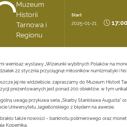
Muzeum
Historii
Start
17:0
2025-01-21
Tarnowa i
Regionu
mi wernisaż wystawy „Wizerunki wybitnych Polaków na monet
ziałek 22 stycznia przyciągnął miłośników numizmatyki i histo
jeszcze jej nie widzieliście, zapraszamy do Muzeum Historii 
zycji prezentowanych jest ponad 200 obiektów, w tym unikal
gólną uwagę przykuwa seria „Skarby Stanisława Augusta” o
ecie Uniwersytetu Jagiellońskiego z błędem na awersie.
abrakło także nowości – banknotu polimerowego oraz monety 
ja Kopernika.