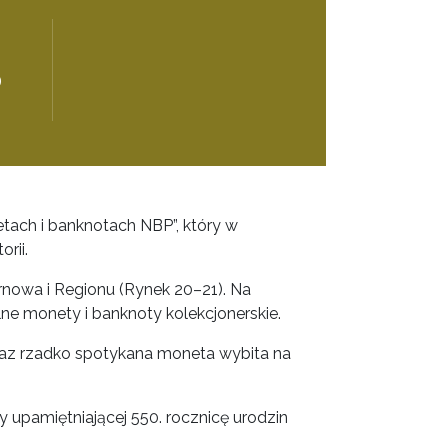
0
ach i banknotach NBP”, który w
rii.
Tarnowa i Regionu (Rynek 20–21). Na
ne monety i banknoty kolekcjonerskie.
raz rzadko spotykana moneta wybita na
upamiętniającej 550. rocznicę urodzin