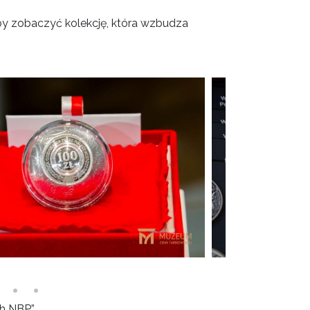
by zobaczyć kolekcję, która wzbudza
ch NBP”