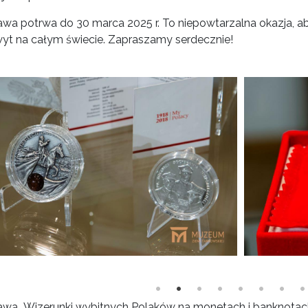
wa potrwa do 30 marca 2025 r. To niepowtarzalna okazja, a
yt na całym świecie. Zapraszamy serdecznie!
wa „Wizerunki wybitnych Polaków na monetach i banknota