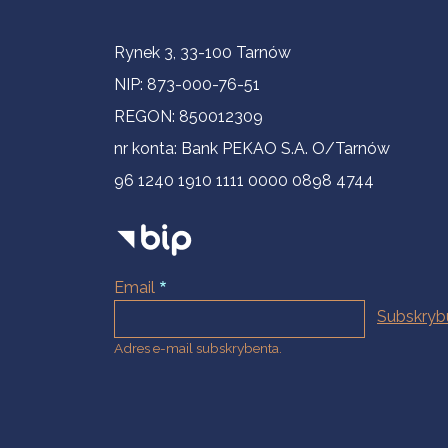
Informacje kontaktowe
Rynek 3, 33-100 Tarnów
NIP: 873-000-76-51
REGON: 850012309
nr konta: Bank PEKAO S.A. O/Tarnów
96 1240 1910 1111 0000 0898 4744
Email
Adres e-mail subskrybenta.