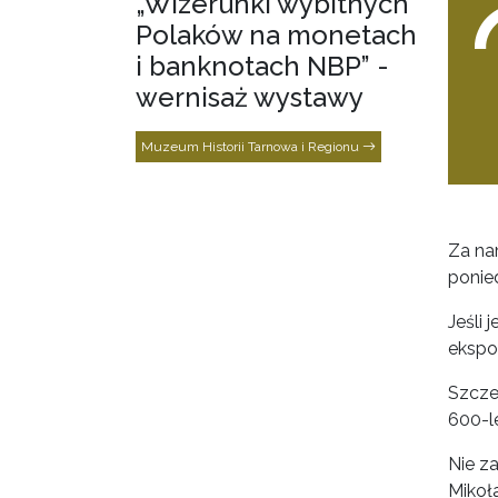
„Wizerunki wybitnych
Polaków na monetach
i banknotach NBP” -
wernisaż wystawy
Muzeum Historii Tarnowa i Regionu
Za na
ponied
Jeśli 
ekspo
Szcze
600-l
Nie z
Mikoła