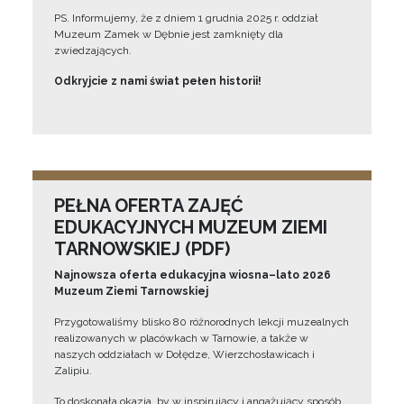
PS. Informujemy, że z dniem 1 grudnia 2025 r. oddział
Muzeum Zamek w Dębnie jest zamknięty dla
zwiedzających.
Odkryjcie z nami świat pełen historii!
PEŁNA OFERTA ZAJĘĆ
EDUKACYJNYCH MUZEUM ZIEMI
TARNOWSKIEJ (PDF)
Najnowsza oferta edukacyjna wiosna–lato 2026
Muzeum Ziemi Tarnowskiej
Przygotowaliśmy blisko 80 różnorodnych lekcji muzealnych
realizowanych w placówkach w Tarnowie, a także w
naszych oddziałach w Dołędze, Wierzchosławicach i
Zalipiu.
To doskonała okazja, by w inspirujący i angażujący sposób