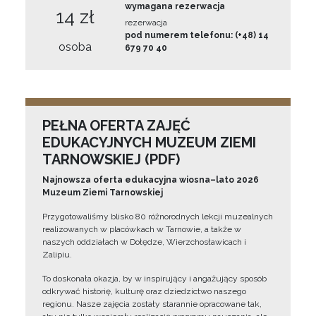
wymagana rezerwacja
14 zł
rezerwacja
pod numerem telefonu: (+48) 14
osoba
679 70 40
PEŁNA OFERTA ZAJĘĆ
EDUKACYJNYCH MUZEUM ZIEMI
TARNOWSKIEJ (PDF)
Najnowsza oferta edukacyjna wiosna–lato 2026
Muzeum Ziemi Tarnowskiej
Przygotowaliśmy blisko 80 różnorodnych lekcji muzealnych
realizowanych w placówkach w Tarnowie, a także w
naszych oddziałach w Dołędze, Wierzchosławicach i
Zalipiu.
To doskonała okazja, by w inspirujący i angażujący sposób
odkrywać historię, kulturę oraz dziedzictwo naszego
regionu. Nasze zajęcia zostały starannie opracowane tak,