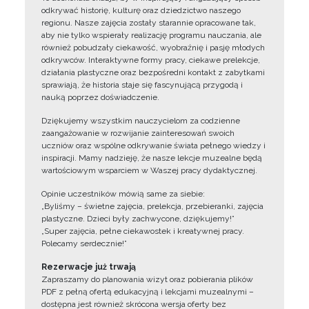
odkrywać historię, kulturę oraz dziedzictwo naszego
regionu. Nasze zajęcia zostały starannie opracowane tak,
aby nie tylko wspierały realizację programu nauczania, ale
również pobudzały ciekawość, wyobraźnię i pasję młodych
odkrywców. Interaktywne formy pracy, ciekawe prelekcje,
działania plastyczne oraz bezpośredni kontakt z zabytkami
sprawiają, że historia staje się fascynującą przygodą i
nauką poprzez doświadczenie.
Dziękujemy wszystkim nauczycielom za codzienne
zaangażowanie w rozwijanie zainteresowań swoich
uczniów oraz wspólne odkrywanie świata pełnego wiedzy i
inspiracji. Mamy nadzieję, że nasze lekcje muzealne będą
wartościowym wsparciem w Waszej pracy dydaktycznej.
Opinie uczestników mówią same za siebie:
„Byliśmy – świetne zajęcia, prelekcja, przebieranki, zajęcia
plastyczne. Dzieci były zachwycone, dziękujemy!”
„Super zajęcia, pełne ciekawostek i kreatywnej pracy.
Polecamy serdecznie!”
Rezerwacje już trwają
Zapraszamy do planowania wizyt oraz pobierania plików
PDF z pełną ofertą edukacyjną i lekcjami muzealnymi –
dostępna jest również skrócona wersja oferty bez