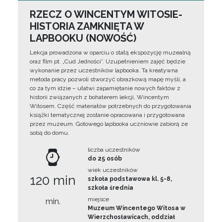
RZECZ O WINCENTYM WITOSIE-
HISTORIA ZAMKNIĘTA W
LAPBOOKU (NOWOŚĆ)
Lekcja prowadzona w oparciu o stałą ekspozycję muzealną
oraz film pt. „Cud Jedności”. Uzupełnieniem zajęć będzie
wykonanie przez uczestników lapbooka. Ta kreatywna
metoda pracy pozwoli stworzyć obrazkową mapę myśli, a
co za tym idzie – ułatwi zapamiętanie nowych faktów z
historii związanych z bohaterem lekcji, Wincentym
Witosem. Część materiałów potrzebnych do przygotowania
książki tematycznej zostanie opracowana i przygotowana
przez muzeum. Gotowego lapbooka uczniowie zabiorą ze
sobą do domu.
liczba uczestników
do 25 osób
wiek uczestników
120 min
szkoła podstawowa kl. 5-8,
szkoła średnia
miejsce
min.
Muzeum Wincentego Witosa w
Wierzchosławicach, oddział