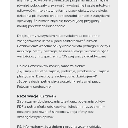
aby nie tylko wspierały realizację programu nauczania, ale
również pobudzały ciekawość, wyobraźnię i pasję młodych
odkrywców. Interaktywne formy pracy, ciekawe prelekcje,
działania plastyczne oraz bezpośredni kontakt z zabytkami
sprawiają, że historia staje się fascynującą przygodą i
nauką poprzez doświadczenie.
Dziękujemy wszystkim nauczycielom za codzienne
zaangażowanie w rozwijanie zainteresowań swoich
uczniów oraz wspólne odkrywanie świata pełnego wiedzy i
inspiracji. Mamy nadzieję, że nasze lekcje muzealne będą
wartościowym wsparciem w Waszej pracy dydaktycznej.
Opinie uczestników mówią same za siebie:
„Byliśmy – świetne zajęcia, prelekcja, przebieranki, zajęcia
plastyczne. Dzieci były zachwycone, dziękujemy!”
„Super zajęcia, pełne ciekawostek i kreatywnej pracy.
Polecamy serdecznie!”
Rezerwacje już trwają
Zapraszamy do planowania wizyt oraz pobierania plików
PDF z pełną ofertą edukacyjną i lekcjami muzealnymi –
dostępna jest również skrócona wersja oferty bez
szczegółowych opisów.
PS. Informujemy, że z dniem 1 grudnia 2025 r. oddział