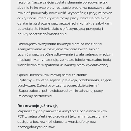
regionu. Nasze zajęcia zostały starannie opracowane tak,
aby nie tylko wspierały realizację programu nauczania, ale
również pobudzały ciekawość, wyobraźnię i pasję młodych
odkrywców. Interaktywne formy pracy, ciekawe prelekcje,
działania plastyczne oraz bezpośredni kontakt z zabytkami
sprawiają, że historia staje się fascynującą przygodą i
nauką poprzez doświadczenie.
Dziękujemy wszystkim nauczycielom za codzienne
zaangażowanie w rozwijanie zainteresowań swoich
uczniów oraz wspólne odkrywanie świata pełnego wiedzy i
inspiracji. Mamy nadzieję, że nasze lekcje muzealne będą
wartościowym wsparciem w Waszej pracy dydaktycznej.
Opinie uczestników mówią same za siebie:
„Byliśmy – świetne zajęcia, prelekcja, przebieranki, zajęcia
plastyczne. Dzieci były zachwycone, dziękujemy!”
„Super zajęcia, pełne ciekawostek i kreatywnej pracy.
Polecamy serdecznie!”
Rezerwacje już trwają
Zapraszamy do planowania wizyt oraz pobierania plików
PDF z pełną ofertą edukacyjną i lekcjami muzealnymi –
dostępna jest również skrócona wersja oferty bez
szczegółowych opisów.