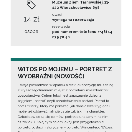
Muzeum Ziemi Tarnowskiej, 33-
122 Wierzchosławice 698
uwagi
14 zł
wymagana rezerwacja
rezerwacja
osoba
pod numerem telefonu: (+48) 14
679 70 40
WITOS PO MOJEMU – PORTRET Z
WYOBRAŹNI (NOWOŚĆ)
Lekcja prowadzona w oparciu o stałą ekspozycję muzealną
z wyszczególnieniem miejsc z portretami mieszkańców
gospodarstwa. Celem lekcji jest zapoznanie dzieci z
pojęciem „portret” czyli przedstawienie postaci. Portret to
obraz twarzy, który ma pokazać, jak dana osoba wygląda i
może też oddawać, jak się czuje lub jaki ma charakter.
Dzieci dowiedzą się co mówi portret o ukazanym na nim
człowieku. Kolejnym celem lekcji jest przygotowanie
portretu postaci historycznej - portretu Wincentego Witosa.