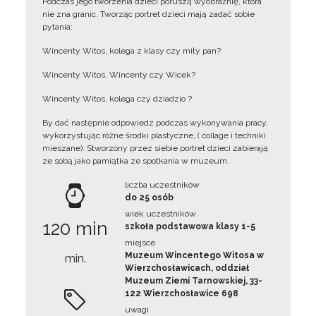
Podczas jego tworzenia dzieci poruszą wyobraźnię, która
nie zna granic. Tworząc portret dzieci mają zadać sobie
pytania:
Wincenty Witos, kolega z klasy czy miły pan?
Wincenty Witos, Wincenty czy Wicek?
Wincenty Witos, kolega czy dziadzio ?
By dać następnie odpowiedz podczas wykonywania pracy,
wykorzystując różne środki plastyczne, ( collage i techniki
mieszane). Stworzony przez siebie portret dzieci zabierają
ze sobą jako pamiątka ze spotkania w muzeum.
liczba uczestników
do 25 osób
wiek uczestników
120 min
szkoła podstawowa klasy 1-5
miejsce
Muzeum Wincentego Witosa w
min.
Wierzchosławicach, oddział
Muzeum Ziemi Tarnowskiej, 33-
122 Wierzchosławice 698
uwagi