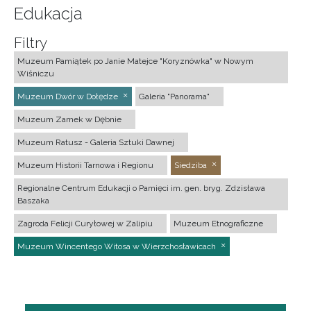
Edukacja
Filtry
Muzeum Pamiątek po Janie Matejce "Koryznówka" w Nowym
Wiśniczu
Muzeum Dwór w Dołędze
Galeria "Panorama"
Muzeum Zamek w Dębnie
Muzeum Ratusz - Galeria Sztuki Dawnej
Muzeum Historii Tarnowa i Regionu
Siedziba
Regionalne Centrum Edukacji o Pamięci im. gen. bryg. Zdzisława
Baszaka
Zagroda Felicji Curyłowej w Zalipiu
Muzeum Etnograficzne
Muzeum Wincentego Witosa w Wierzchosławicach