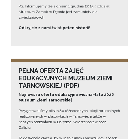
PS. Informujemy, że z dniem 1 grudnia 2025 r. oddział
Muzeum Zamek w Dębnie jest zamknięty dla
zwiedzających.
Odkryjcie z nami świat pełen historii!
PEŁNA OFERTA ZAJĘĆ
EDUKACYJNYCH MUZEUM ZIEMI
TARNOWSKIEJ (PDF)
Najnowsza oferta edukacyjna wiosna–lato 2026
Muzeum Ziemi Tarnowskiej
Przygotowaliśmy blisko 80 różnorodnych lekcji muzealnych
realizowanych w placówkach w Tarnowie, a także w
naszych oddziałach w Dołędze, Wierzchosławicach i
Zalipiu.
To doskonała okazja, by w inspirujący i angażujący sposób