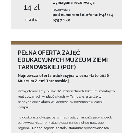
wymagana rezerwacja
14 zł
rezerwacja
pod numerem telefonu: (+48) 14
osoba
679 70 40
PEŁNA OFERTA ZAJĘĆ
EDUKACYJNYCH MUZEUM ZIEMI
TARNOWSKIEJ (PDF)
Najnowsza oferta edukacyjna wiosna–lato 2026
Muzeum Ziemi Tarnowskiej
Przygotowaliśmy blisko 80 różnorodnych lekcji muzealnych
realizowanych w placówkach w Tarnowie, a także w
naszych oddziałach w Dołędze, Wierzchosławicach i
Zalipiu.
To doskonała okazja, by w inspirujący i angażujący sposób
odkrywać historię, kulturę oraz dziedzictwo naszego
regionu. Nasze zajęcia zostały starannie opracowane tak,