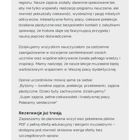
regionu. Nasze zajęcia zostały starannie opracowane tak,
aby nie tylko wspierały realizację programu nauczania, ale
również pobudzały ciekawość, wyobraźnię i pasję młodych
odkrywców. Interaktywne formy pracy, ciekawe prelekcje,
działania plastyczne oraz bezpośredni kontakt z zabytkami
sprawiają, że historia staje się fascynującą przygodą i
nauką poprzez doświadczenie.
Dziękujemy wszystkim nauczycielom za codzienne
zaangażowanie w rozwijanie zainteresowań swoich
uczniów oraz wspólne odkrywanie świata pełnego wiedzy i
inspiracji. Mamy nadzieję, że nasze lekcje muzealne będą
wartościowym wsparciem w Waszej pracy dydaktycznej.
Opinie uczestników mówią same za siebie:
„Byliśmy – świetne zajęcia, prelekcja, przebieranki, zajęcia
plastyczne. Dzieci były zachwycone, dziękujemy!”
„Super zajęcia, pełne ciekawostek i kreatywnej pracy.
Polecamy serdecznie!”
Rezerwacje już trwają
Zapraszamy do planowania wizyt oraz pobierania plików
PDF z pełną ofertą edukacyjną i lekcjami muzealnymi –
dostępna jest również skrócona wersja oferty bez
szczegółowych opisów.