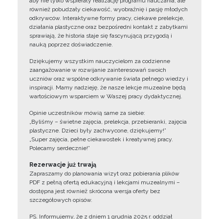
aby nie tylko wspierały realizację programu nauczania, ale
również pobudzały ciekawość, wyobraźnię i pasję młodych
odkrywców. Interaktywne formy pracy, ciekawe prelekcje,
działania plastyczne oraz bezpośredni kontakt z zabytkami
sprawiają, że historia staje się fascynującą przygodą i
nauką poprzez doświadczenie.
Dziękujemy wszystkim nauczycielom za codzienne
zaangażowanie w rozwijanie zainteresowań swoich
uczniów oraz wspólne odkrywanie świata pełnego wiedzy i
inspiracji. Mamy nadzieję, że nasze lekcje muzealne będą
wartościowym wsparciem w Waszej pracy dydaktycznej.
Opinie uczestników mówią same za siebie:
„Byliśmy – świetne zajęcia, prelekcja, przebieranki, zajęcia
plastyczne. Dzieci były zachwycone, dziękujemy!”
„Super zajęcia, pełne ciekawostek i kreatywnej pracy.
Polecamy serdecznie!”
Rezerwacje już trwają
Zapraszamy do planowania wizyt oraz pobierania plików
PDF z pełną ofertą edukacyjną i lekcjami muzealnymi –
dostępna jest również skrócona wersja oferty bez
szczegółowych opisów.
PS. Informujemy, że z dniem 1 grudnia 2025 r. oddział