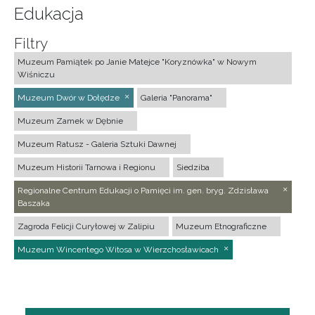
Edukacja
Filtry
Muzeum Pamiątek po Janie Matejce "Koryznówka" w Nowym
Wiśniczu
Muzeum Dwór w Dołędze
Galeria "Panorama"
Muzeum Zamek w Dębnie
Muzeum Ratusz - Galeria Sztuki Dawnej
Muzeum Historii Tarnowa i Regionu
Siedziba
Regionalne Centrum Edukacji o Pamięci im. gen. bryg. Zdzisława
Baszaka
Zagroda Felicji Curyłowej w Zalipiu
Muzeum Etnograficzne
Muzeum Wincentego Witosa w Wierzchosławicach