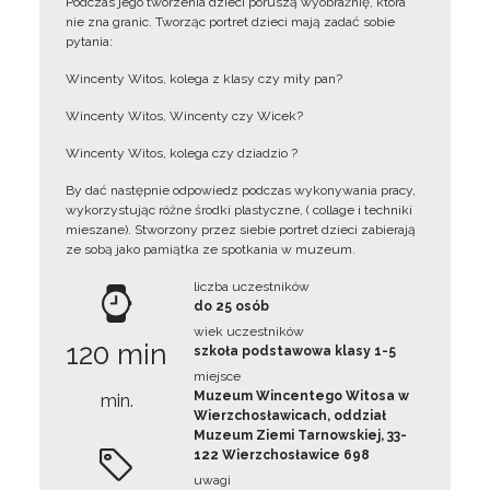
Podczas jego tworzenia dzieci poruszą wyobraźnię, która
nie zna granic. Tworząc portret dzieci mają zadać sobie
pytania:
Wincenty Witos, kolega z klasy czy miły pan?
Wincenty Witos, Wincenty czy Wicek?
Wincenty Witos, kolega czy dziadzio ?
By dać następnie odpowiedz podczas wykonywania pracy,
wykorzystując różne środki plastyczne, ( collage i techniki
mieszane). Stworzony przez siebie portret dzieci zabierają
ze sobą jako pamiątka ze spotkania w muzeum.
liczba uczestników
do 25 osób
wiek uczestników
120 min
szkoła podstawowa klasy 1-5
miejsce
Muzeum Wincentego Witosa w
min.
Wierzchosławicach, oddział
Muzeum Ziemi Tarnowskiej, 33-
122 Wierzchosławice 698
uwagi