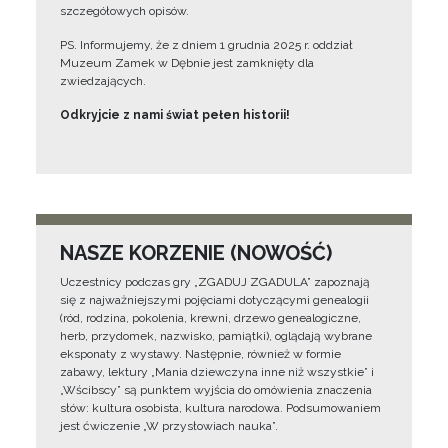
szczegółowych opisów.
PS. Informujemy, że z dniem 1 grudnia 2025 r. oddział
Muzeum Zamek w Dębnie jest zamknięty dla
zwiedzających.
Odkryjcie z nami świat pełen historii!
NASZE KORZENIE (NOWOŚĆ)
Uczestnicy podczas gry „ZGADUJ ZGADULA” zapoznają
się z najważniejszymi pojęciami dotyczącymi genealogii
(ród, rodzina, pokolenia, krewni, drzewo genealogiczne,
herb, przydomek, nazwisko, pamiątki), oglądają wybrane
eksponaty z wystawy. Następnie, również w formie
zabawy, lektury „Mania dziewczyna inne niż wszystkie” i
„Wścibscy” są punktem wyjścia do omówienia znaczenia
słów: kultura osobista, kultura narodowa. Podsumowaniem
jest ćwiczenie „W przysłowiach nauka”.