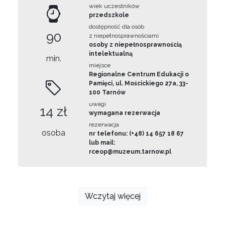
wiek uczestników
przedszkole
dostępność dla osób
90
z niepełnosprawnościami
osoby z niepełnosprawnością
intelektualną
min.
miejsce
Regionalne Centrum Edukacji o
Pamięci, ul. Mościckiego 27a, 33-
100 Tarnów
uwagi
14 zł
wymagana rezerwacja
rezerwacja
osoba
nr telefonu: (+48) 14 657 18 67
lub mail:
rceop@muzeum.tarnow.pl
Wczytaj więcej