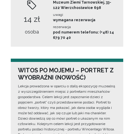
Muzeum Ziemi Tarnowskiej, 33-
122 Wierzchosławice 698
uwagi
14 zł
wymagana rezerwacja
rezerwacja
osoba
pod numerem telefonu: (+48) 14
679 70 40
WITOS PO MOJEMU – PORTRET Z
WYOBRAŹNI (NOWOŚĆ)
Lekcja prowadzona w oparciu o stałą ekspozycję muzealną
z wyszczególnieniem miejsc z portretami mieszkańców
gospodarstwa. Celem lekcji jest zapoznanie dzieci z
pojęciem „portret” czyli przedstawienie postaci. Portret to
obraz twarzy, który ma pokazać, jak dana osoba wygląda i
może też oddawać, jak się czuje lub jaki ma charakter.
Dzieci dowiedzą się co mówi portret o ukazanym na nim
człowieku. Kolejnym celem lekcji jest przygotowanie
portretu postaci historycznej - portretu Wincentego Witosa.