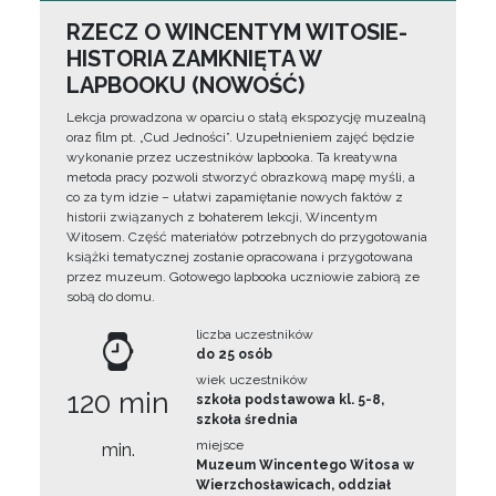
RZECZ O WINCENTYM WITOSIE-
HISTORIA ZAMKNIĘTA W
LAPBOOKU (NOWOŚĆ)
Lekcja prowadzona w oparciu o stałą ekspozycję muzealną
oraz film pt. „Cud Jedności”. Uzupełnieniem zajęć będzie
wykonanie przez uczestników lapbooka. Ta kreatywna
metoda pracy pozwoli stworzyć obrazkową mapę myśli, a
co za tym idzie – ułatwi zapamiętanie nowych faktów z
historii związanych z bohaterem lekcji, Wincentym
Witosem. Część materiałów potrzebnych do przygotowania
książki tematycznej zostanie opracowana i przygotowana
przez muzeum. Gotowego lapbooka uczniowie zabiorą ze
sobą do domu.
liczba uczestników
do 25 osób
wiek uczestników
120 min
szkoła podstawowa kl. 5-8,
szkoła średnia
miejsce
min.
Muzeum Wincentego Witosa w
Wierzchosławicach, oddział