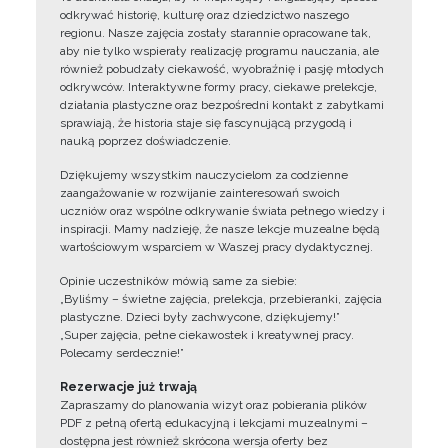
odkrywać historię, kulturę oraz dziedzictwo naszego
regionu. Nasze zajęcia zostały starannie opracowane tak,
aby nie tylko wspierały realizację programu nauczania, ale
również pobudzały ciekawość, wyobraźnię i pasję młodych
odkrywców. Interaktywne formy pracy, ciekawe prelekcje,
działania plastyczne oraz bezpośredni kontakt z zabytkami
sprawiają, że historia staje się fascynującą przygodą i
nauką poprzez doświadczenie.
Dziękujemy wszystkim nauczycielom za codzienne
zaangażowanie w rozwijanie zainteresowań swoich
uczniów oraz wspólne odkrywanie świata pełnego wiedzy i
inspiracji. Mamy nadzieję, że nasze lekcje muzealne będą
wartościowym wsparciem w Waszej pracy dydaktycznej.
Opinie uczestników mówią same za siebie:
„Byliśmy – świetne zajęcia, prelekcja, przebieranki, zajęcia
plastyczne. Dzieci były zachwycone, dziękujemy!”
„Super zajęcia, pełne ciekawostek i kreatywnej pracy.
Polecamy serdecznie!”
Rezerwacje już trwają
Zapraszamy do planowania wizyt oraz pobierania plików
PDF z pełną ofertą edukacyjną i lekcjami muzealnymi –
dostępna jest również skrócona wersja oferty bez