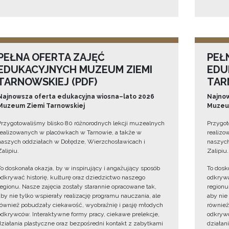
PEŁNA OFERTA ZAJĘĆ
PEŁ
EDUKACYJNYCH MUZEUM ZIEMI
EDU
TARNOWSKIEJ (PDF)
TAR
Najnowsza oferta edukacyjna wiosna–lato 2026
Najnow
Muzeum Ziemi Tarnowskiej
Muzeum
Przygotowaliśmy blisko 80 różnorodnych lekcji muzealnych
Przygot
realizowanych w placówkach w Tarnowie, a także w
realizo
naszych oddziałach w Dołędze, Wierzchosławicach i
naszych
Zalipiu.
Zalipiu.
To doskonała okazja, by w inspirujący i angażujący sposób
To dosk
odkrywać historię, kulturę oraz dziedzictwo naszego
odkrywa
regionu. Nasze zajęcia zostały starannie opracowane tak,
regionu
aby nie tylko wspierały realizację programu nauczania, ale
aby nie
również pobudzały ciekawość, wyobraźnię i pasję młodych
również
odkrywców. Interaktywne formy pracy, ciekawe prelekcje,
odkrywc
działania plastyczne oraz bezpośredni kontakt z zabytkami
działan