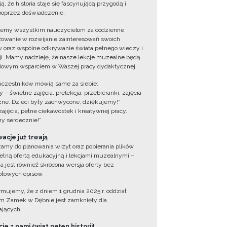
ą, że historia staje się fascynującą przygodą i
oprzez doświadczenie.
jemy wszystkim nauczycielom za codzienne
owanie w rozwijanie zainteresowań swoich
 oraz wspólne odkrywanie świata pełnego wiedzy i
cji. Mamy nadzieję, że nasze lekcje muzealne będą
iowym wsparciem w Waszej pracy dydaktycznej.
uczestników mówią same za siebie:
 – świetne zajęcia, prelekcja, przebieranki, zajęcia
zne. Dzieci były zachwycone, dziękujemy!”
zajęcia, pełne ciekawostek i kreatywnej pracy.
y serdecznie!”
acje już trwają
amy do planowania wizyt oraz pobierania plików
ełną ofertą edukacyjną i lekcjami muzealnymi –
a jest również skrócona wersja oferty bez
łowych opisów.
ormujemy, że z dniem 1 grudnia 2025 r. oddział
 Zamek w Dębnie jest zamknięty dla
jących.
ie z nami świat pełen historii!