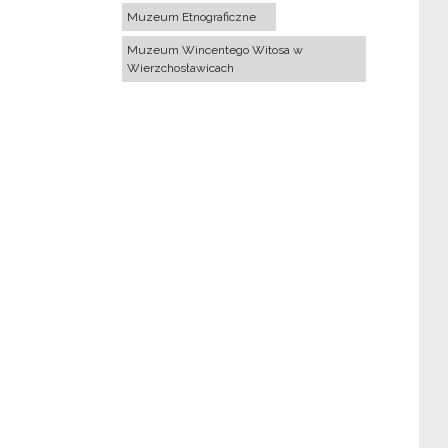
Muzeum Etnograficzne
Muzeum Wincentego Witosa w
Wierzchosławicach