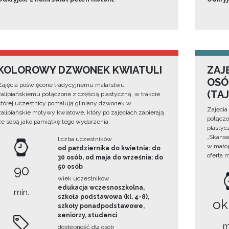
KOLOROWY DZWONEK KWIATULI
ZAJ
OSÓ
Zajęcia poświęcone tradycyjnemu malarstwu
(TA
zalipiańskiemu połączone z częścią plastyczną, w trakcie
której uczestnicy pomalują gliniany dzwonek w
Zajęcia
zalipiańskie motywy kwiatowe, który po zajęciach zabierają
połączo
ze sobą jako pamiątkę tego wydarzenia.
plastyc
„Skanse
liczba uczestników
w małop
od października do kwietnia: do
oferta 
30 osób, od maja do września: do
90
50 osób
wiek uczestników
edukacja wczesnoszkolna,
min.
szkoła podstawowa (kl. 4-8),
ok
szkoły ponadpodstawowe,
seniorzy, studenci
m
dostępność dla osób