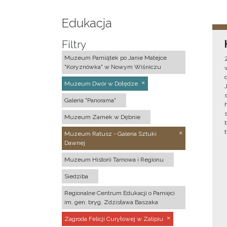
Edukacja
Filtry
Muzeum Pamiątek po Janie Matejce
"Koryznówka" w Nowym Wiśniczu
Muzeum Dwór w Dołędze
Galeria "Panorama"
Muzeum Zamek w Dębnie
Muzeum Ratusz - Galeria Sztuki
Dawnej
Muzeum Historii Tarnowa i Regionu
Siedziba
Regionalne Centrum Edukacji o Pamięci
im. gen. bryg. Zdzisława Baszaka
Zagroda Felicji Curyłowej w Zalipiu