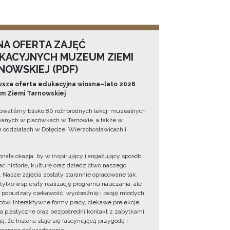
NA OFERTA ZAJĘĆ
KACYJNYCH MUZEUM ZIEMI
NOWSKIEJ (PDF)
sza oferta edukacyjna wiosna–lato 2026
 Ziemi Tarnowskiej
owaliśmy blisko 80 różnorodnych lekcji muzealnych
wanych w placówkach w Tarnowie, a także w
 oddziałach w Dołędze, Wierzchosławicach i
onała okazja, by w inspirujący i angażujący sposób
ć historię, kulturę oraz dziedzictwo naszego
. Nasze zajęcia zostały starannie opracowane tak,
 tylko wspierały realizację programu nauczania, ale
 pobudzały ciekawość, wyobraźnię i pasję młodych
ów. Interaktywne formy pracy, ciekawe prelekcje,
ia plastyczne oraz bezpośredni kontakt z zabytkami
ą, że historia staje się fascynującą przygodą i