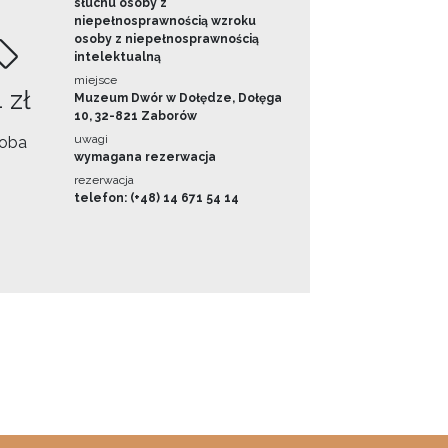
słuchu osoby z
niepełnosprawnością wzroku
osoby z niepełnosprawnością
intelektualną
miejsce
 zł
Muzeum Dwór w Dołędze, Dołęga
10, 32-821 Zaborów
uwagi
oba
wymagana rezerwacja
rezerwacja
telefon: (+48) 14 671 54 14