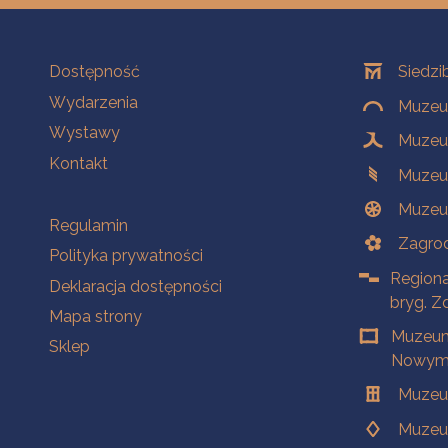
Na skróty
Oddziały
Dostępność
Siedzi
Wydarzenia
Muzeum
Wystawy
Muzeum
Kontakt
Muzeu
Muzeu
Na skróty
Regulamin
Zagrod
Polityka prywatności
Regiona
Deklaracja dostępności
bryg. Z
Mapa strony
Muzeum
Sklep
Nowym 
Muzeu
Muzeu