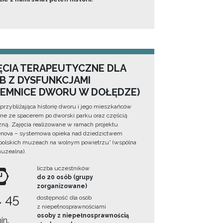
ĘCIA TERAPEUTYCZNE DLA
B Z DYSFUNKCJAMI
JEMNICE DWORU W DOŁĘDZE)
 przybliżająca historię dworu i jego mieszkańców
ne ze spacerem po dworski parku oraz częścią
zną. Zajęcia realizowane w ramach projektu
nova – systemowa opieka nad dziedzictwem
olskich muzeach na wolnym powietrzu” (wspólna
muzealna).
liczba uczestników
do 20 osób (grupy
zorganizowane)
. 45
dostępność dla osób
z niepełnosprawnościami
osoby z niepełnosprawnością
in.