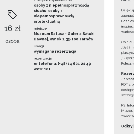
z niepełnosprawnościami
nauką p
osoby z niepełnosprawnością
Dzięku
słuchu, osoby z
zaangaż
niepełnosprawnością
uczniów
intelektualną
16 zł
inspira
miejsce
wartośc
Muzeum Ratusz - Galeria Sztuki
Dawnej, Rynek 1, 33-100 Tarnów
osoba
Opinie 
uwagi
„Byliśmy
wymagana rezerwacja
plastyc
„Super 
rezerwacja
Polecam
nr telefonu: (+48) 14 621 21 49
wew. 101
Rezerw
Zaprasz
PDF z p
dostępn
szczegó
PS. Inf
Muzeum
zwiedza
Odkryjc