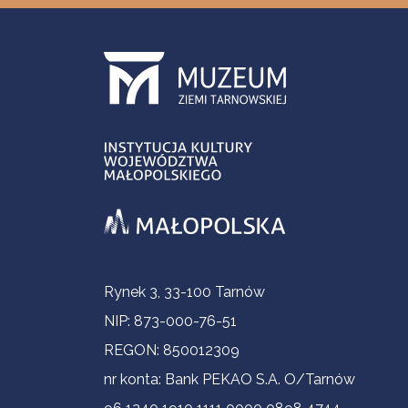
Informacje kontaktowe
Rynek 3, 33-100 Tarnów
NIP: 873-000-76-51
REGON: 850012309
nr konta: Bank PEKAO S.A. O/Tarnów