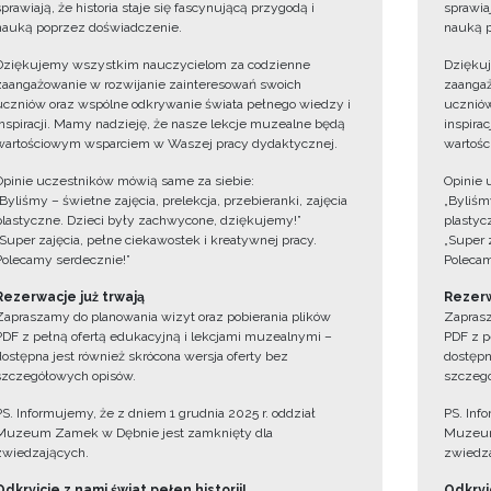
sprawiają, że historia staje się fascynującą przygodą i
sprawiaj
nauką poprzez doświadczenie.
nauką p
Dziękujemy wszystkim nauczycielom za codzienne
Dzięku
zaangażowanie w rozwijanie zainteresowań swoich
zaangaż
uczniów oraz wspólne odkrywanie świata pełnego wiedzy i
uczniów
inspiracji. Mamy nadzieję, że nasze lekcje muzealne będą
inspira
wartościowym wsparciem w Waszej pracy dydaktycznej.
wartośc
Opinie uczestników mówią same za siebie:
Opinie 
„Byliśmy – świetne zajęcia, prelekcja, przebieranki, zajęcia
„Byliśmy
plastyczne. Dzieci były zachwycone, dziękujemy!”
plastyc
„Super zajęcia, pełne ciekawostek i kreatywnej pracy.
„Super 
Polecamy serdecznie!”
Polecam
Rezerwacje już trwają
Rezerw
Zapraszamy do planowania wizyt oraz pobierania plików
Zaprasz
PDF z pełną ofertą edukacyjną i lekcjami muzealnymi –
PDF z p
dostępna jest również skrócona wersja oferty bez
dostępn
szczegółowych opisów.
szczegó
PS. Informujemy, że z dniem 1 grudnia 2025 r. oddział
PS. Inf
Muzeum Zamek w Dębnie jest zamknięty dla
Muzeum
zwiedzających.
zwiedza
Odkryjcie z nami świat pełen historii!
Odkryjc