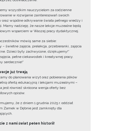
oprzez doświadczenie.
jemy wszystkim nauczycielom za codzienne
owanie w rozwijanie zainteresowań swoich
 oraz wspólne odkrywanie świata pełnego wiedzy i
cji. Mamy nadzieję, że nasze lekcje muzealne będą
iowym wsparciem w Waszej pracy dydaktycznej.
uczestników mówią same za siebie:
 – świetne zajęcia, prelekcja, przebieranki, zajęcia
zne. Dzieci były zachwycone, dziękujemy!”
zajęcia, pełne ciekawostek i kreatywnej pracy.
y serdecznie!”
acje już trwają
amy do planowania wizyt oraz pobierania plików
ełną ofertą edukacyjną i lekcjami muzealnymi –
a jest również skrócona wersja oferty bez
łowych opisów.
ormujemy, że z dniem 1 grudnia 2025 r. oddział
 Zamek w Dębnie jest zamknięty dla
jących.
ie z nami świat pełen historii!