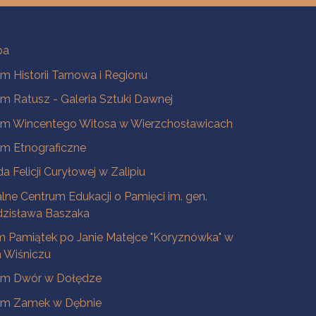
ba
 Historii Tarnowa i Regionu
 Ratusz - Galeria Sztuki Dawnej
m Wincentego Witosa w Wierzchosławicach
m Etnograficzne
a Felicji Curyłowej w Zalipiu
lne Centrum Edukacji o Pamięci im. gen.
dzisława Baszaka
 Pamiątek po Janie Matejce "Koryznówka" w
Wiśniczu
m Dwór w Dołędze
m Zamek w Dębnie