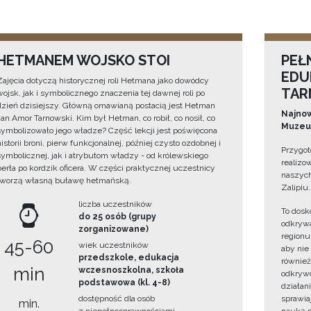
HETMANEM WOJSKO STOI
PEŁ
EDU
Zajęcia dotyczą historycznej roli Hetmana jako dowódcy
TAR
wojsk, jak i symbolicznego znaczenia tej dawnej roli po
dzień dzisiejszy. Główną omawianą postacią jest Hetman
Najnow
Jan Amor Tarnowski. Kim był Hetman, co robił, co nosił, co
Muzeum
symbolizowało jego władze? Część lekcji jest poświęcona
historii broni, pierw funkcjonalnej, później czysto ozdobnej i
Przygot
symbolicznej, jak i atrybutom władzy - od królewskiego
realizo
berła po kordzik oficera. W części praktycznej uczestnicy
naszych
tworzą własną buławę hetmańską.
Zalipiu.
liczba uczestników
To dosk
do 25 osób (grupy
odkrywa
zorganizowane)
regionu
45-60
wiek uczestników
aby nie
przedszkole, edukacja
również
min
wczesnoszkolna, szkoła
odkrywc
podstawowa (kl. 4-8)
działan
dostępność dla osób
sprawiaj
min.