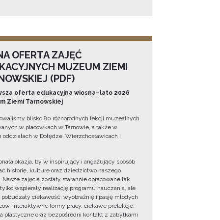
NA OFERTA ZAJĘĆ
KACYJNYCH MUZEUM ZIEMI
NOWSKIEJ (PDF)
sza oferta edukacyjna wiosna–lato 2026
 Ziemi Tarnowskiej
owaliśmy blisko 80 różnorodnych lekcji muzealnych
wanych w placówkach w Tarnowie, a także w
 oddziałach w Dołędze, Wierzchosławicach i
onała okazja, by w inspirujący i angażujący sposób
ć historię, kulturę oraz dziedzictwo naszego
. Nasze zajęcia zostały starannie opracowane tak,
 tylko wspierały realizację programu nauczania, ale
 pobudzały ciekawość, wyobraźnię i pasję młodych
ów. Interaktywne formy pracy, ciekawe prelekcje,
ia plastyczne oraz bezpośredni kontakt z zabytkami