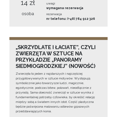
14 zł
uwagi
wymagana rezerwacja
osoba
rezerwacja
nr telefonu: (+48) 784 912 326
„SKRZYDLATE I ŁACIATE”, CZYLI
ZWIERZĘTA W SZTUCE NA
PRZYKŁADZIE „PANORAMY
SIEDMIOGRODZKIEJ” (NOWOŚĆ)
Zwierzęta to jeden z najstarszych i najczęściej
przygotowywanych w sztuce motywów. Występują
symbolicznie jako towarzysze ludzi, magicznie,
egzotycznie, podczas bitew, polowań, nieodłącznie z
przyrodą. Sama obecność zwierząt w sztuce wynika z
fundamentalnej potrzeby człowieka, by określić relację
między sobą a światem innych istot. Część plastyczna
będzie poświęcona malowaniu odlewów gipsowych
przedstawiających konia.