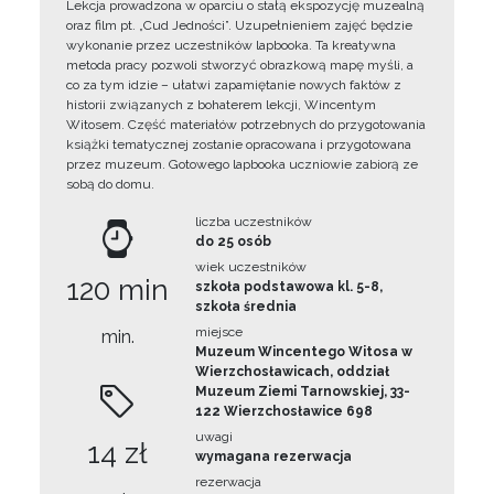
Lekcja prowadzona w oparciu o stałą ekspozycję muzealną
oraz film pt. „Cud Jedności”. Uzupełnieniem zajęć będzie
wykonanie przez uczestników lapbooka. Ta kreatywna
metoda pracy pozwoli stworzyć obrazkową mapę myśli, a
co za tym idzie – ułatwi zapamiętanie nowych faktów z
historii związanych z bohaterem lekcji, Wincentym
Witosem. Część materiałów potrzebnych do przygotowania
książki tematycznej zostanie opracowana i przygotowana
przez muzeum. Gotowego lapbooka uczniowie zabiorą ze
sobą do domu.
liczba uczestników
do 25 osób
wiek uczestników
120 min
szkoła podstawowa kl. 5-8,
szkoła średnia
miejsce
min.
Muzeum Wincentego Witosa w
Wierzchosławicach, oddział
Muzeum Ziemi Tarnowskiej, 33-
122 Wierzchosławice 698
uwagi
14 zł
wymagana rezerwacja
rezerwacja