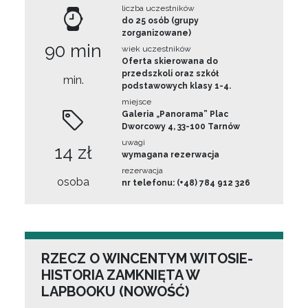
liczba uczestników
do 25 osób (grupy
zorganizowane)
90 min
wiek uczestników
Oferta skierowana do
przedszkoli oraz szkół
min.
podstawowych klasy 1-4.
miejsce
Galeria „Panorama” Plac
Dworcowy 4, 33-100 Tarnów
uwagi
14 zł
wymagana rezerwacja
rezerwacja
osoba
nr telefonu: (+48) 784 912 326
RZECZ O WINCENTYM WITOSIE-
HISTORIA ZAMKNIĘTA W
LAPBOOKU (NOWOŚĆ)