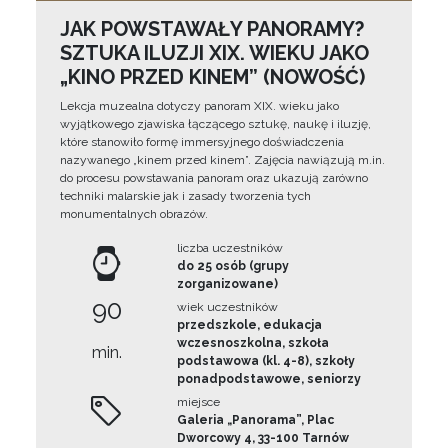
JAK POWSTAWAŁY PANORAMY?
SZTUKA ILUZJI XIX. WIEKU JAKO
„KINO PRZED KINEM” (NOWOŚĆ)
Lekcja muzealna dotyczy panoram XIX. wieku jako
wyjątkowego zjawiska łączącego sztukę, naukę i iluzję,
które stanowiło formę immersyjnego doświadczenia
nazywanego „kinem przed kinem”. Zajęcia nawiązują m.in.
do procesu powstawania panoram oraz ukazują zarówno
techniki malarskie jak i zasady tworzenia tych
monumentalnych obrazów.
liczba uczestników
do 25 osób (grupy
zorganizowane)
90
wiek uczestników
przedszkole, edukacja
wczesnoszkolna, szkoła
min.
podstawowa (kl. 4-8), szkoły
ponadpodstawowe, seniorzy
miejsce
Galeria „Panorama”, Plac
Dworcowy 4, 33-100 Tarnów