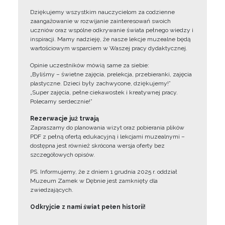
Dziękujemy wszystkim nauczycielom za codzienne
zaangażowanie w rozwijanie zainteresowań swoich
uczniów oraz wspólne odkrywanie świata pełnego wiedzy i
inspiracji. Mamy nadzieję, że nasze lekcje muzealne będą
wartościowym wsparciem w Waszej pracy dydaktycznej.
Opinie uczestników mówią same za siebie:
„Byliśmy – świetne zajęcia, prelekcja, przebieranki, zajęcia
plastyczne. Dzieci były zachwycone, dziękujemy!”
„Super zajęcia, pełne ciekawostek i kreatywnej pracy.
Polecamy serdecznie!”
Rezerwacje już trwają
Zapraszamy do planowania wizyt oraz pobierania plików
PDF z pełną ofertą edukacyjną i lekcjami muzealnymi –
dostępna jest również skrócona wersja oferty bez
szczegółowych opisów.
PS. Informujemy, że z dniem 1 grudnia 2025 r. oddział
Muzeum Zamek w Dębnie jest zamknięty dla
zwiedzających.
Odkryjcie z nami świat pełen historii!