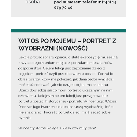
osoba
pod numerem telefonu: (+48) 14
679 70 40
WITOS PO MOJEMU – PORTRET Z
WYOBRAŹNI (NOWOŚĆ)
Lekcja prowadzona w oparciu o stałą ekspozycję muzealną
z wyszczególnieniem miejsc z portretami mieszkańców
gospodarstwa. Celem lekcji jest zapoznanie dzieci z
pojęciem „portret” czyli przedstawienie postaci. Portret to
obraz twarzy, który ma pokazać, jak dana osoba wygląda i
może też oddawać, jak się czuje lub jaki ma charakter.
Dzieci dowiedzą się co mówi portret o ukazanym na nim
człowieku. Kolejnym celem lekcji jest przygotowanie
portretu postaci historycznej - portretu Wincentego Witosa.
Podczas jego tworzenia dzieci poruszą wyobraźnię, która
nie zna granic. Tworząc portret dzieci mają zadać sobie
pytania:
Wincenty Witos, kolega z klasy czy miły pan?