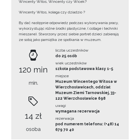
Wincenty Witos, Wincenty czy Wicek?
Wincenty Witos, kolega czy dziadzio ?
By dać następnie odpowiedz podczas wykonywania pracy,
wykorzystując różne środki plastyczne, ( collage i techniki
mieszane). Stworzony przez siebie portret dzieci zabierają
ze sobą jako pamiątka ze spotkania w muzeum.
liczba uczestników
do 25 osób
wiek uczestników
120 min
szkoła podstawowa klasy 1-5
miejsce
Muzeum Wincentego Witosa w
min.
Wierzchosławicach, oddział
Muzeum Ziemi Tarnowskiej, 33-
122 Wierzchosławice 698
uwagi
wymagana rezerwacja
14 zł
rezerwacja
pod numerem telefonu: (+48) 14
osoba
679 70 40