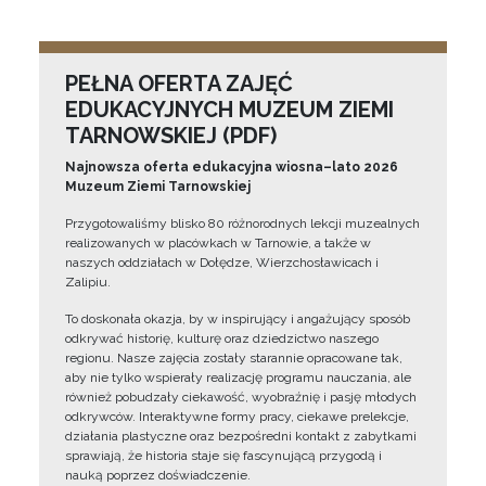
PEŁNA OFERTA ZAJĘĆ
EDUKACYJNYCH MUZEUM ZIEMI
TARNOWSKIEJ (PDF)
Najnowsza oferta edukacyjna wiosna–lato 2026
Muzeum Ziemi Tarnowskiej
Przygotowaliśmy blisko 80 różnorodnych lekcji muzealnych
realizowanych w placówkach w Tarnowie, a także w
naszych oddziałach w Dołędze, Wierzchosławicach i
Zalipiu.
To doskonała okazja, by w inspirujący i angażujący sposób
odkrywać historię, kulturę oraz dziedzictwo naszego
regionu. Nasze zajęcia zostały starannie opracowane tak,
aby nie tylko wspierały realizację programu nauczania, ale
również pobudzały ciekawość, wyobraźnię i pasję młodych
odkrywców. Interaktywne formy pracy, ciekawe prelekcje,
działania plastyczne oraz bezpośredni kontakt z zabytkami
sprawiają, że historia staje się fascynującą przygodą i
nauką poprzez doświadczenie.