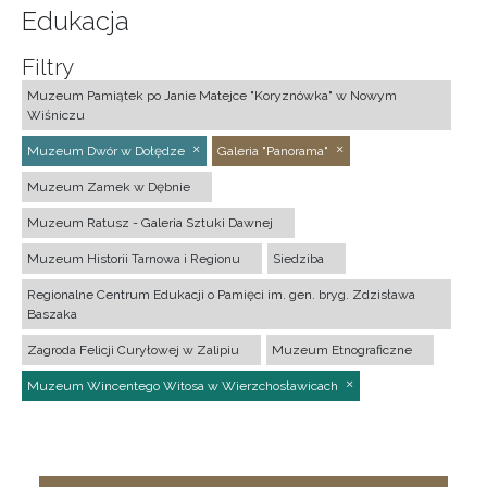
Edukacja
Filtry
Muzeum Pamiątek po Janie Matejce "Koryznówka" w Nowym
Wiśniczu
Muzeum Dwór w Dołędze
Galeria "Panorama"
Muzeum Zamek w Dębnie
Muzeum Ratusz - Galeria Sztuki Dawnej
Muzeum Historii Tarnowa i Regionu
Siedziba
Regionalne Centrum Edukacji o Pamięci im. gen. bryg. Zdzisława
Baszaka
Zagroda Felicji Curyłowej w Zalipiu
Muzeum Etnograficzne
Muzeum Wincentego Witosa w Wierzchosławicach