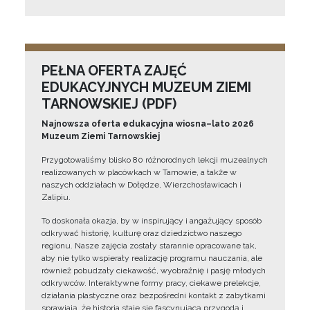
PEŁNA OFERTA ZAJĘĆ
EDUKACYJNYCH MUZEUM ZIEMI
TARNOWSKIEJ (PDF)
Najnowsza oferta edukacyjna wiosna–lato 2026
Muzeum Ziemi Tarnowskiej
Przygotowaliśmy blisko 80 różnorodnych lekcji muzealnych
realizowanych w placówkach w Tarnowie, a także w
naszych oddziałach w Dołędze, Wierzchosławicach i
Zalipiu.
To doskonała okazja, by w inspirujący i angażujący sposób
odkrywać historię, kulturę oraz dziedzictwo naszego
regionu. Nasze zajęcia zostały starannie opracowane tak,
aby nie tylko wspierały realizację programu nauczania, ale
również pobudzały ciekawość, wyobraźnię i pasję młodych
odkrywców. Interaktywne formy pracy, ciekawe prelekcje,
działania plastyczne oraz bezpośredni kontakt z zabytkami
sprawiają, że historia staje się fascynującą przygodą i