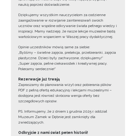
nauką poprzez doświadczenie.
Dziękujemy wszystkim nauczycielom za codzienne
zaangażowanie w rozwijanie zainteresowań swoich
uczniów oraz wspólne odkrywanie świata pełnego wiedzy i
inspiracji. Mamy nadzieję, że nasze lekcje muzealne będą
wartościowym wsparciem w Waszej pracy dydaktycznej.
Opinie uczestników mówią same za siebie:
„Byliśmy – świetne zajęcia, prelekcja, przebieranki, zajęcia
plastyczne. Dzieci były zachwycone, dziękujemy!”
„Super zajęcia, pełne ciekawostek i kreatywnej pracy.
Polecamy serdecznie!”
Rezerwacje już trwają
Zapraszamy do planowania wizyt oraz pobierania plików
PDF z pełną ofertą edukacyjną i lekcjami muzealnymi –
dostępna jest również skrócona wersja oferty bez
szczegółowych opisów.
PS. Informujemy, że z dniem 1 grudnia 2025 r. oddział
Muzeum Zamek w Dębnie jest zamknięty dla
zwiedzających.
Odkryjcie z nami świat pełen historii!