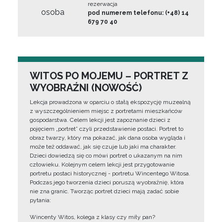
rezerwacja
osoba
pod numerem telefonu: (+48) 14
679 70 40
WITOS PO MOJEMU – PORTRET Z
WYOBRAŹNI (NOWOŚĆ)
Lekcja prowadzona w oparciu o stałą ekspozycję muzealną
z wyszczególnieniem miejsc z portretami mieszkańców
gospodarstwa. Celem lekcji jest zapoznanie dzieci z
pojęciem „portret” czyli przedstawienie postaci. Portret to
obraz twarzy, który ma pokazać, jak dana osoba wygląda i
może też oddawać, jak się czuje lub jaki ma charakter.
Dzieci dowiedzą się co mówi portret o ukazanym na nim
człowieku. Kolejnym celem lekcji jest przygotowanie
portretu postaci historycznej - portretu Wincentego Witosa.
Podczas jego tworzenia dzieci poruszą wyobraźnię, która
nie zna granic. Tworząc portret dzieci mają zadać sobie
pytania:
Wincenty Witos, kolega z klasy czy miły pan?