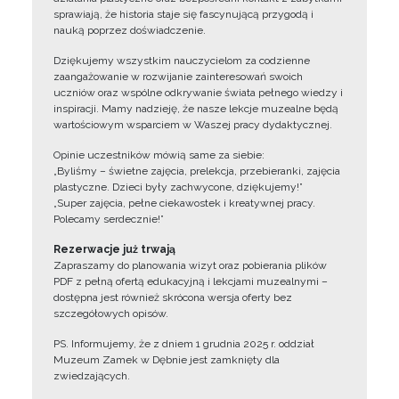
sprawiają, że historia staje się fascynującą przygodą i
nauką poprzez doświadczenie.
Dziękujemy wszystkim nauczycielom za codzienne
zaangażowanie w rozwijanie zainteresowań swoich
uczniów oraz wspólne odkrywanie świata pełnego wiedzy i
inspiracji. Mamy nadzieję, że nasze lekcje muzealne będą
wartościowym wsparciem w Waszej pracy dydaktycznej.
Opinie uczestników mówią same za siebie:
„Byliśmy – świetne zajęcia, prelekcja, przebieranki, zajęcia
plastyczne. Dzieci były zachwycone, dziękujemy!”
„Super zajęcia, pełne ciekawostek i kreatywnej pracy.
Polecamy serdecznie!”
Rezerwacje już trwają
Zapraszamy do planowania wizyt oraz pobierania plików
PDF z pełną ofertą edukacyjną i lekcjami muzealnymi –
dostępna jest również skrócona wersja oferty bez
szczegółowych opisów.
PS. Informujemy, że z dniem 1 grudnia 2025 r. oddział
Muzeum Zamek w Dębnie jest zamknięty dla
zwiedzających.