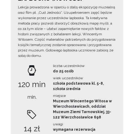
Lekcja prowadzona w oparciu o stałą ekspozycję muzealną
oraz film pt. „Cud Jedności”. Uzupełnieniem zajęć będzie
wykonanie przez uczestników lapbooka. Ta kreatywna
metoda pracy pozwoli stworzyć obrazkową mapę myśli, a
co za tym idzie – ułatwi zapamiętanie nowych faktów z
historii związanych z bohaterem lekcji, Wincentym
Witosem. Część materiałów potrzebnych do przygotowania
książki tematycznej zostanie opracowana i przygotowana
przez muzeum. Gotowego lapbooka uczniowie zabiorą ze
sobą do domu.
liczba uczestników
do 25 osób
wiek uczestników
120 min
szkoła podstawowa kl. 5-8,
szkoła średnia
miejsce
min.
Muzeum Wincentego Witosa w
Wierzchosławicach, oddział
Muzeum Ziemi Tarnowskiej, 33-
122 Wierzchosławice 698
uwagi
14 zł
wymagana rezerwacja