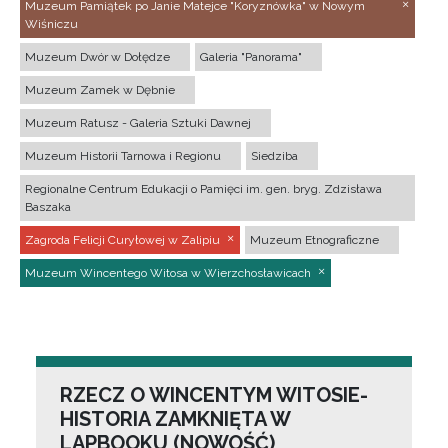
Muzeum Pamiątek po Janie Matejce "Koryznówka" w Nowym
Wiśniczu
Muzeum Dwór w Dołędze
Galeria "Panorama"
Muzeum Zamek w Dębnie
Muzeum Ratusz - Galeria Sztuki Dawnej
Muzeum Historii Tarnowa i Regionu
Siedziba
Regionalne Centrum Edukacji o Pamięci im. gen. bryg. Zdzisława
Baszaka
Zagroda Felicji Curyłowej w Zalipiu
Muzeum Etnograficzne
Muzeum Wincentego Witosa w Wierzchosławicach
RZECZ O WINCENTYM WITOSIE-
HISTORIA ZAMKNIĘTA W
LAPBOOKU (NOWOŚĆ)