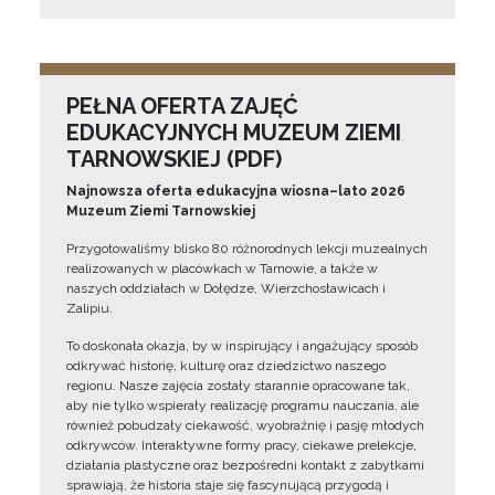
PEŁNA OFERTA ZAJĘĆ
EDUKACYJNYCH MUZEUM ZIEMI
TARNOWSKIEJ (PDF)
Najnowsza oferta edukacyjna wiosna–lato 2026
Muzeum Ziemi Tarnowskiej
Przygotowaliśmy blisko 80 różnorodnych lekcji muzealnych
realizowanych w placówkach w Tarnowie, a także w
naszych oddziałach w Dołędze, Wierzchosławicach i
Zalipiu.
To doskonała okazja, by w inspirujący i angażujący sposób
odkrywać historię, kulturę oraz dziedzictwo naszego
regionu. Nasze zajęcia zostały starannie opracowane tak,
aby nie tylko wspierały realizację programu nauczania, ale
również pobudzały ciekawość, wyobraźnię i pasję młodych
odkrywców. Interaktywne formy pracy, ciekawe prelekcje,
działania plastyczne oraz bezpośredni kontakt z zabytkami
sprawiają, że historia staje się fascynującą przygodą i