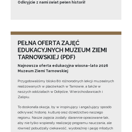
Odkryjcie z nami świat pełen historii!
PEŁNA OFERTA ZAJĘĆ
EDUKACYJNYCH MUZEUM ZIEMI
TARNOWSKIEJ (PDF)
Najnowsza oferta edukacyjna wiosna–lato 2026
Muzeum Ziemi Tarnowskiej
Przygotowaliśmy blisko 80 różnorodnych lekcji muzealnych
realizowanych w placówkach w Tarnowie, a także w
naszych oddziałach w Dołędze, Wierzchosławicach i
Zalipiu.
To doskonała okazja, by w inspirujący i angażujący sposób
odkrywać historię, kulturę oraz dziedzictwo naszego
regionu. Nasze zajęcia zostały starannie opracowane tak,
aby nie tylko wspierały realizację programu nauczania, ale
również pobudzały ciekawość, wyobraźnię i pasję młodych