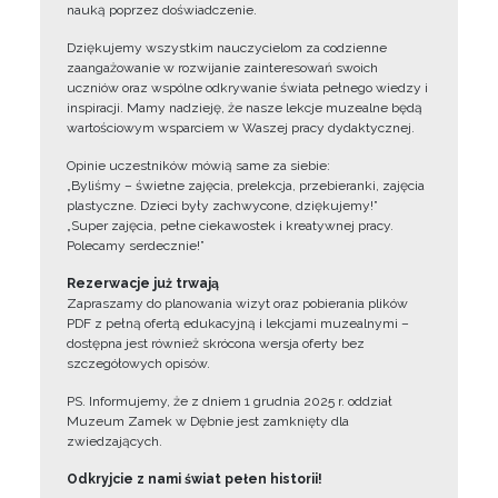
nauką poprzez doświadczenie.
Dziękujemy wszystkim nauczycielom za codzienne
zaangażowanie w rozwijanie zainteresowań swoich
uczniów oraz wspólne odkrywanie świata pełnego wiedzy i
inspiracji. Mamy nadzieję, że nasze lekcje muzealne będą
wartościowym wsparciem w Waszej pracy dydaktycznej.
Opinie uczestników mówią same za siebie:
„Byliśmy – świetne zajęcia, prelekcja, przebieranki, zajęcia
plastyczne. Dzieci były zachwycone, dziękujemy!”
„Super zajęcia, pełne ciekawostek i kreatywnej pracy.
Polecamy serdecznie!”
Rezerwacje już trwają
Zapraszamy do planowania wizyt oraz pobierania plików
PDF z pełną ofertą edukacyjną i lekcjami muzealnymi –
dostępna jest również skrócona wersja oferty bez
szczegółowych opisów.
PS. Informujemy, że z dniem 1 grudnia 2025 r. oddział
Muzeum Zamek w Dębnie jest zamknięty dla
zwiedzających.
Odkryjcie z nami świat pełen historii!