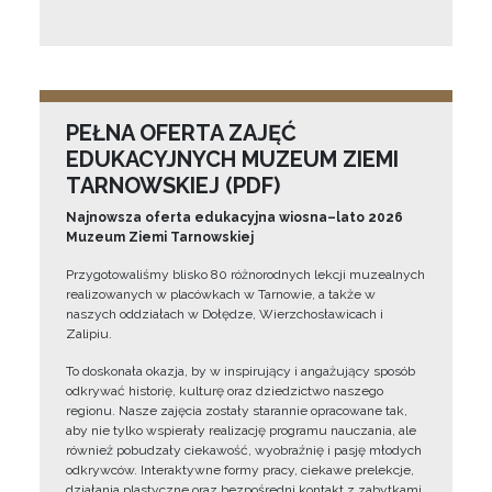
PEŁNA OFERTA ZAJĘĆ
EDUKACYJNYCH MUZEUM ZIEMI
TARNOWSKIEJ (PDF)
Najnowsza oferta edukacyjna wiosna–lato 2026
Muzeum Ziemi Tarnowskiej
Przygotowaliśmy blisko 80 różnorodnych lekcji muzealnych
realizowanych w placówkach w Tarnowie, a także w
naszych oddziałach w Dołędze, Wierzchosławicach i
Zalipiu.
To doskonała okazja, by w inspirujący i angażujący sposób
odkrywać historię, kulturę oraz dziedzictwo naszego
regionu. Nasze zajęcia zostały starannie opracowane tak,
aby nie tylko wspierały realizację programu nauczania, ale
również pobudzały ciekawość, wyobraźnię i pasję młodych
odkrywców. Interaktywne formy pracy, ciekawe prelekcje,
działania plastyczne oraz bezpośredni kontakt z zabytkami