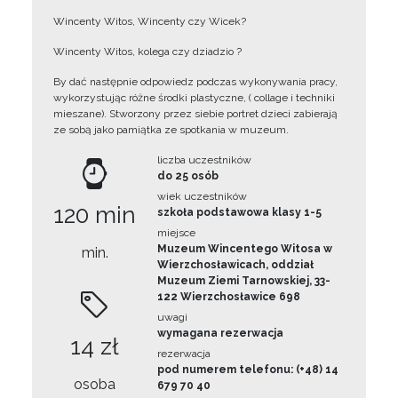
Wincenty Witos, Wincenty czy Wicek?
Wincenty Witos, kolega czy dziadzio ?
By dać następnie odpowiedz podczas wykonywania pracy,
wykorzystując różne środki plastyczne, ( collage i techniki
mieszane). Stworzony przez siebie portret dzieci zabierają
ze sobą jako pamiątka ze spotkania w muzeum.
liczba uczestników
do 25 osób
wiek uczestników
120 min
szkoła podstawowa klasy 1-5
miejsce
Muzeum Wincentego Witosa w
min.
Wierzchosławicach, oddział
Muzeum Ziemi Tarnowskiej, 33-
122 Wierzchosławice 698
uwagi
wymagana rezerwacja
14 zł
rezerwacja
pod numerem telefonu: (+48) 14
osoba
679 70 40