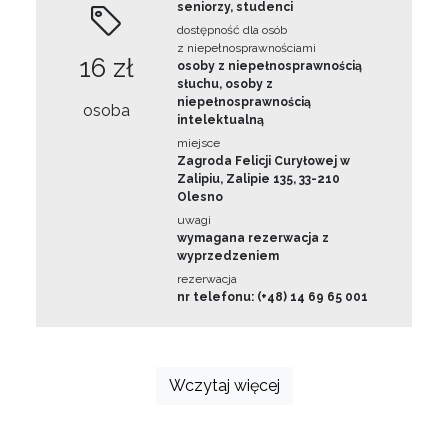
seniorzy, studenci
dostępność dla osób
z niepełnosprawnościami
16 zł
osoby z niepełnosprawnością
słuchu, osoby z
niepełnosprawnością
osoba
intelektualną
miejsce
Zagroda Felicji Curyłowej w
Zalipiu, Zalipie 135, 33-210
Olesno
uwagi
wymagana rezerwacja z
wyprzedzeniem
rezerwacja
nr telefonu: (+48) 14 69 65 001
Wczytaj więcej