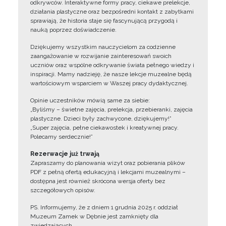
odkrywców. Interaktywne formy pracy, ciekawe prelekcje,
działania plastyczne oraz bezpośredni kontakt z zabytkami
sprawiają, że historia staje się fascynującą przygodą i
nauką poprzez doświadczenie.
Dziękujemy wszystkim nauczycielom za codzienne
zaangażowanie w rozwijanie zainteresowań swoich
uczniów oraz wspólne odkrywanie świata pełnego wiedzy i
inspiracji. Mamy nadzieję, że nasze lekcje muzealne będą
wartościowym wsparciem w Waszej pracy dydaktycznej.
Opinie uczestników mówią same za siebie:
„Byliśmy – świetne zajęcia, prelekcja, przebieranki, zajęcia
plastyczne. Dzieci były zachwycone, dziękujemy!”
„Super zajęcia, pełne ciekawostek i kreatywnej pracy.
Polecamy serdecznie!”
Rezerwacje już trwają
Zapraszamy do planowania wizyt oraz pobierania plików
PDF z pełną ofertą edukacyjną i lekcjami muzealnymi –
dostępna jest również skrócona wersja oferty bez
szczegółowych opisów.
PS. Informujemy, że z dniem 1 grudnia 2025 r. oddział
Muzeum Zamek w Dębnie jest zamknięty dla
zwiedzających.