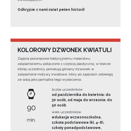
Odkryjcie z nami świat pełen historii!
KOLOROWY DZWONEK KWIATULI
Zajęcia poświęcone tradycyjnemu malarstwu
zalipiańskiemu połączone z częścią plastyczną, w trakcie
której uczestnicy pomalują gliniany dzwonek w
zalipiańskie motywy kwiatowe, który po zajęciach zabierają
ze sobą jako pamiątkę tego wydarzenia.
liczba uczestników
od października do kwietnia: do
30 osób, od maja do września: do
90
50 osób
wiek uczestników
edukacja wczesnoszkolna,
min.
szkoła podstawowa (kl. 4-8),
szkoły ponadpodstawowe,