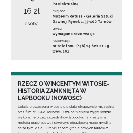
intelektualną
16 zł
miejsce
Muzeum Ratusz - Galeria Sztuki
Dawnej, Rynek 1, 33-100 Tarnów
osoba
uwagi
wymagana rezerwacja
rezerwacja
nr telefonu: (+48) 14 621 21 49
wew. 101
RZECZ O WINCENTYM WITOSIE-
HISTORIA ZAMKNIĘTA W
LAPBOOKU (NOWOŚĆ)
Lekcja prowadzona w oparciu o stałą ekspozycję muzealną
oraz film pt. „Cud Jedności”. Uzupełnieniem zajęć będzie
wykonanie przez uczestników lapbooka. Ta kreatywna
metoda pracy pozwoli stworzyć obrazkową mapę myśli, a
co za tym idzie – ułatwi zapamiętanie nowych faktów z