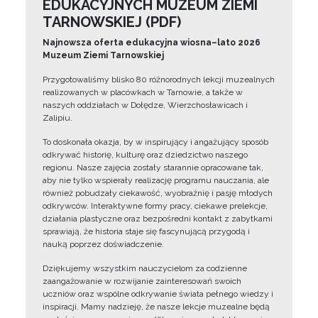
EDUKACYJNYCH MUZEUM ZIEMI
TARNOWSKIEJ (PDF)
Najnowsza oferta edukacyjna wiosna–lato 2026
Muzeum Ziemi Tarnowskiej
Przygotowaliśmy blisko 80 różnorodnych lekcji muzealnych
realizowanych w placówkach w Tarnowie, a także w
naszych oddziałach w Dołędze, Wierzchosławicach i
Zalipiu.
To doskonała okazja, by w inspirujący i angażujący sposób
odkrywać historię, kulturę oraz dziedzictwo naszego
regionu. Nasze zajęcia zostały starannie opracowane tak,
aby nie tylko wspierały realizację programu nauczania, ale
również pobudzały ciekawość, wyobraźnię i pasję młodych
odkrywców. Interaktywne formy pracy, ciekawe prelekcje,
działania plastyczne oraz bezpośredni kontakt z zabytkami
sprawiają, że historia staje się fascynującą przygodą i
nauką poprzez doświadczenie.
Dziękujemy wszystkim nauczycielom za codzienne
zaangażowanie w rozwijanie zainteresowań swoich
uczniów oraz wspólne odkrywanie świata pełnego wiedzy i
inspiracji. Mamy nadzieję, że nasze lekcje muzealne będą