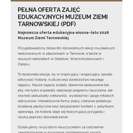
PEŁNA OFERTA ZAJĘĆ
EDUKACYJNYCH MUZEUM ZIEMI
TARNOWSKIEJ (PDF)
Najnowsza oferta edukacyjna wiosna–lato 2026
Muzeum Ziemi Tarnowskiej
Przygotowaliśmy blisko 80 różnorodnych lekcji muzealnych
realizowanych w placówkach w Tarnowie, a także w
naszych oddziałach w Dołędze, Wierzchosławicach i
Zalipiu.
To doskonała okazja, by w inspirujący i angażujący sposób
odkrywać historię, kulturę oraz dziedzictwo naszego
regionu. Nasze zajęcia zostały starannie opracowane tak,
aby nie tylko wspierały realizację programu nauczania, ale
również pobudzały ciekawość, wyobraźnię i pasję młodych
odkrywców. Interaktywne formy pracy, ciekawe prelekcje,
działania plastyczne oraz bezpośredni kontakt z zabytkami
sprawiają, że historia staje się fascynującą przygodą i
nauką poprzez doświadczenie.
Dziękujemy wszystkim nauczycielom za codzienne
zaangażowanie w rozwijanie zainteresowań swoich