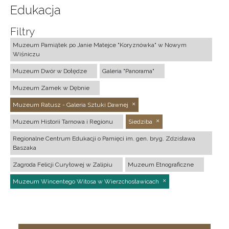
Edukacja
Filtry
Muzeum Pamiątek po Janie Matejce "Koryznówka" w Nowym
Wiśniczu
Muzeum Dwór w Dołędze
Galeria "Panorama"
Muzeum Zamek w Dębnie
Muzeum Ratusz - Galeria Sztuki Dawnej
Muzeum Historii Tarnowa i Regionu
Siedziba
Regionalne Centrum Edukacji o Pamięci im. gen. bryg. Zdzisława
Baszaka
Zagroda Felicji Curyłowej w Zalipiu
Muzeum Etnograficzne
Muzeum Wincentego Witosa w Wierzchosławicach