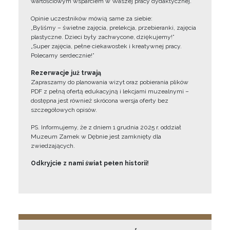
wartościowym wsparciem w Waszej pracy dydaktycznej.
Opinie uczestników mówią same za siebie:
„Byliśmy – świetne zajęcia, prelekcja, przebieranki, zajęcia
plastyczne. Dzieci były zachwycone, dziękujemy!”
„Super zajęcia, pełne ciekawostek i kreatywnej pracy.
Polecamy serdecznie!”
Rezerwacje już trwają
Zapraszamy do planowania wizyt oraz pobierania plików
PDF z pełną ofertą edukacyjną i lekcjami muzealnymi –
dostępna jest również skrócona wersja oferty bez
szczegółowych opisów.
PS. Informujemy, że z dniem 1 grudnia 2025 r. oddział
Muzeum Zamek w Dębnie jest zamknięty dla
zwiedzających.
Odkryjcie z nami świat pełen historii!