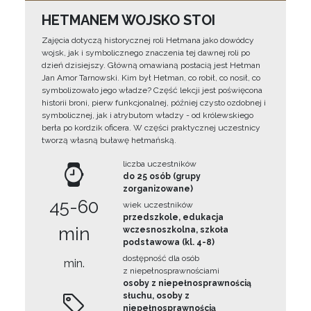
HETMANEM WOJSKO STOI
Zajęcia dotyczą historycznej roli Hetmana jako dowódcy
wojsk, jak i symbolicznego znaczenia tej dawnej roli po
dzień dzisiejszy. Główną omawianą postacią jest Hetman
Jan Amor Tarnowski. Kim był Hetman, co robił, co nosił, co
symbolizowało jego władze? Część lekcji jest poświęcona
historii broni, pierw funkcjonalnej, później czysto ozdobnej i
symbolicznej, jak i atrybutom władzy - od królewskiego
berła po kordzik oficera. W części praktycznej uczestnicy
tworzą własną buławę hetmańską.
liczba uczestników
do 25 osób (grupy
zorganizowane)
45-60
wiek uczestników
przedszkole, edukacja
min
wczesnoszkolna, szkoła
podstawowa (kl. 4-8)
dostępność dla osób
min.
z niepełnosprawnościami
osoby z niepełnosprawnością
słuchu, osoby z
niepełnosprawnością