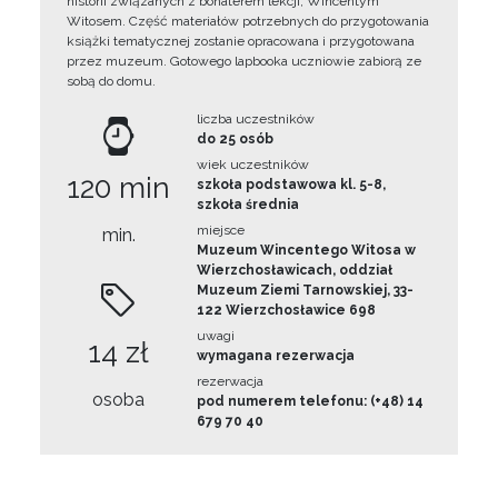
historii związanych z bohaterem lekcji, Wincentym
Witosem. Część materiałów potrzebnych do przygotowania
książki tematycznej zostanie opracowana i przygotowana
przez muzeum. Gotowego lapbooka uczniowie zabiorą ze
sobą do domu.
liczba uczestników
do 25 osób
wiek uczestników
120 min
szkoła podstawowa kl. 5-8,
szkoła średnia
miejsce
min.
Muzeum Wincentego Witosa w
Wierzchosławicach, oddział
Muzeum Ziemi Tarnowskiej, 33-
122 Wierzchosławice 698
uwagi
14 zł
wymagana rezerwacja
rezerwacja
osoba
pod numerem telefonu: (+48) 14
679 70 40