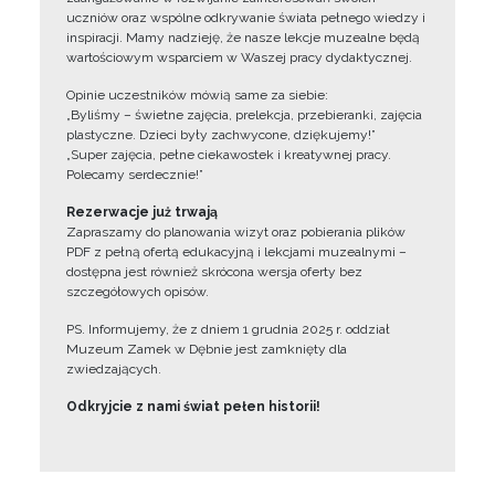
uczniów oraz wspólne odkrywanie świata pełnego wiedzy i
inspiracji. Mamy nadzieję, że nasze lekcje muzealne będą
wartościowym wsparciem w Waszej pracy dydaktycznej.
Opinie uczestników mówią same za siebie:
„Byliśmy – świetne zajęcia, prelekcja, przebieranki, zajęcia
plastyczne. Dzieci były zachwycone, dziękujemy!”
„Super zajęcia, pełne ciekawostek i kreatywnej pracy.
Polecamy serdecznie!”
Rezerwacje już trwają
Zapraszamy do planowania wizyt oraz pobierania plików
PDF z pełną ofertą edukacyjną i lekcjami muzealnymi –
dostępna jest również skrócona wersja oferty bez
szczegółowych opisów.
PS. Informujemy, że z dniem 1 grudnia 2025 r. oddział
Muzeum Zamek w Dębnie jest zamknięty dla
zwiedzających.
Odkryjcie z nami świat pełen historii!