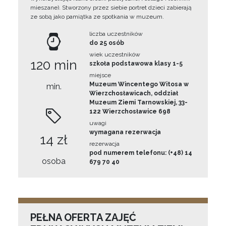
mieszane). Stworzony przez siebie portret dzieci zabierają
ze sobą jako pamiątka ze spotkania w muzeum.
liczba uczestników
do 25 osób
wiek uczestników
120 min
szkoła podstawowa klasy 1-5
miejsce
Muzeum Wincentego Witosa w
min.
Wierzchosławicach, oddział
Muzeum Ziemi Tarnowskiej, 33-
122 Wierzchosławice 698
uwagi
wymagana rezerwacja
14 zł
rezerwacja
pod numerem telefonu: (+48) 14
osoba
679 70 40
PEŁNA OFERTA ZAJĘĆ