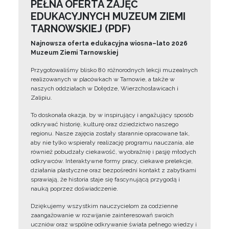
PEŁNA OFERTA ZAJĘĆ
EDUKACYJNYCH MUZEUM ZIEMI
TARNOWSKIEJ (PDF)
Najnowsza oferta edukacyjna wiosna–lato 2026
Muzeum Ziemi Tarnowskiej
Przygotowaliśmy blisko 80 różnorodnych lekcji muzealnych
realizowanych w placówkach w Tarnowie, a także w
naszych oddziałach w Dołędze, Wierzchosławicach i
Zalipiu.
To doskonała okazja, by w inspirujący i angażujący sposób
odkrywać historię, kulturę oraz dziedzictwo naszego
regionu. Nasze zajęcia zostały starannie opracowane tak,
aby nie tylko wspierały realizację programu nauczania, ale
również pobudzały ciekawość, wyobraźnię i pasję młodych
odkrywców. Interaktywne formy pracy, ciekawe prelekcje,
działania plastyczne oraz bezpośredni kontakt z zabytkami
sprawiają, że historia staje się fascynującą przygodą i
nauką poprzez doświadczenie.
Dziękujemy wszystkim nauczycielom za codzienne
zaangażowanie w rozwijanie zainteresowań swoich
uczniów oraz wspólne odkrywanie świata pełnego wiedzy i