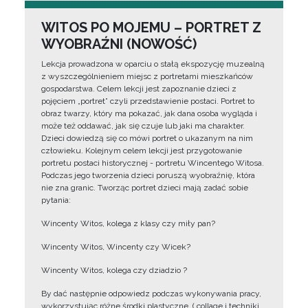
WITOS PO MOJEMU – PORTRET Z
WYOBRAŹNI (NOWOŚĆ)
Lekcja prowadzona w oparciu o stałą ekspozycję muzealną
z wyszczególnieniem miejsc z portretami mieszkańców
gospodarstwa. Celem lekcji jest zapoznanie dzieci z
pojęciem „portret” czyli przedstawienie postaci. Portret to
obraz twarzy, który ma pokazać, jak dana osoba wygląda i
może też oddawać, jak się czuje lub jaki ma charakter.
Dzieci dowiedzą się co mówi portret o ukazanym na nim
człowieku. Kolejnym celem lekcji jest przygotowanie
portretu postaci historycznej - portretu Wincentego Witosa.
Podczas jego tworzenia dzieci poruszą wyobraźnię, która
nie zna granic. Tworząc portret dzieci mają zadać sobie
pytania:
Wincenty Witos, kolega z klasy czy miły pan?
Wincenty Witos, Wincenty czy Wicek?
Wincenty Witos, kolega czy dziadzio ?
By dać następnie odpowiedz podczas wykonywania pracy,
wykorzystując różne środki plastyczne, ( collage i techniki