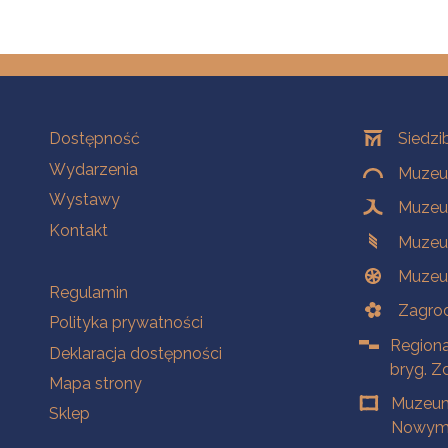
Na skróty
Oddziały
Dostępność
Siedzi
Wydarzenia
Muzeum
Wystawy
Muzeum
Kontakt
Muzeu
Muzeu
Na skróty
Regulamin
Zagrod
Polityka prywatności
Regiona
Deklaracja dostępności
bryg. Z
Mapa strony
Muzeum
Sklep
Nowym 