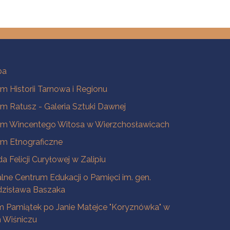
ba
 Historii Tarnowa i Regionu
 Ratusz - Galeria Sztuki Dawnej
m Wincentego Witosa w Wierzchosławicach
m Etnograficzne
a Felicji Curyłowej w Zalipiu
lne Centrum Edukacji o Pamięci im. gen.
dzisława Baszaka
 Pamiątek po Janie Matejce "Koryznówka" w
Wiśniczu