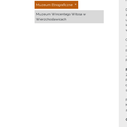
Muzeum Etnograficzne
Muzeum Wincentego Witosa w
Wierzchosławicach