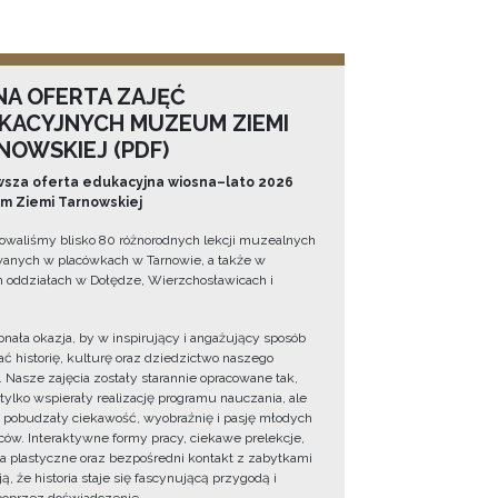
NA OFERTA ZAJĘĆ
KACYJNYCH MUZEUM ZIEMI
NOWSKIEJ (PDF)
sza oferta edukacyjna wiosna–lato 2026
 Ziemi Tarnowskiej
owaliśmy blisko 80 różnorodnych lekcji muzealnych
wanych w placówkach w Tarnowie, a także w
 oddziałach w Dołędze, Wierzchosławicach i
onała okazja, by w inspirujący i angażujący sposób
ć historię, kulturę oraz dziedzictwo naszego
. Nasze zajęcia zostały starannie opracowane tak,
 tylko wspierały realizację programu nauczania, ale
 pobudzały ciekawość, wyobraźnię i pasję młodych
ów. Interaktywne formy pracy, ciekawe prelekcje,
ia plastyczne oraz bezpośredni kontakt z zabytkami
ą, że historia staje się fascynującą przygodą i