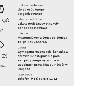
liczba uczestników
do 20 osób (grupy
zorganizowane)
. 90
wiek uczestników
szkoły podstawowe, szkoły
ponadpodstawowe
in.
miejsce
Muzeum Dwór w Dołędze, Dołęga
10, 32-821 Zaborów
uwagi
wymagana rezerwacja, kontakt w
 zł
sprawie udostępnienia pola
kempingowego wyłącznie w
godzinach pracy Muzeum Dwór w
oba
Dołędze
rezerwacja
telefon: (+48) 14 671 54 14