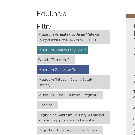
Edukacja
Filtry
Muzeum Pamiątek po Janie Matejce
"Koryznówka" w Nowym Wiśniczu
Muzeum Dwór w Dołędze
Galeria "Panorama"
Muzeum Zamek w Dębnie
Muzeum Ratusz - Galeria Sztuki
Dawnej
Muzeum Historii Tarnowa i Regionu
Siedziba
Regionalne Centrum Edukacji o Pamięci
im. gen. bryg. Zdzisława Baszaka
Zagroda Felicji Curyłowej w Zalipiu