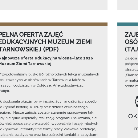
PEŁNA OFERTA ZAJĘĆ
ZAJ
EDUKACYJNYCH MUZEUM ZIEMI
OSÓ
TARNOWSKIEJ (PDF)
(TA
Najnowsza oferta edukacyjna wiosna–lato 2026
Zajęcia
Muzeum Ziemi Tarnowskiej
połączo
plastyc
Przygotowaliśmy blisko 80 różnorodnych lekcji muzealnych
„Skanse
realizowanych w placówkach w Tarnowie, a także w
w małop
naszych oddziałach w Dołędze, Wierzchosławicach i
oferta 
Zalipiu.
To doskonała okazja, by w inspirujący i angażujący sposób
odkrywać historię, kulturę oraz dziedzictwo naszego
regionu. Nasze zajęcia zostały starannie opracowane tak,
ok
aby nie tylko wspierały realizację programu nauczania, ale
również pobudzały ciekawość, wyobraźnię i pasję młodych
m
odkrywców. Interaktywne formy pracy, ciekawe prelekcje,
działania plastyczne oraz bezpośredni kontakt z zabytkami