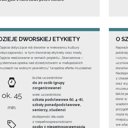
DZIEJE DWORSKIEJ ETYKIETY
O S
Zajęcia dotyczące roli dworów w kreowaniu kultury
Najważn
i obyczajowości, w tym dworskiej etykiety oraz mody.
polskiej
Zajęcia realizowane w ramach projektu „Skansenova –
i czynu
systemowa opieka nad dziedzictwem w małopolskich
uczniow
muzeach na wolnym powietrzu” (wspólna oferta muzealna).
dworów 
Następn
liczba uczestników
z char
do 20 osób (grupy
oraz wy
zorganizowane)
muzeum.
ok. 45
także j
wiek uczestników
dwór w
szkoła podstawowa (kl. 4-8),
wiadomo
szkoły ponadpodstawowe,
min.
przygo
seniorzy, studenci
może by
dostępność dla osób
miejscu
z niepełnosprawnościami
we włas
osoby z niepełnosprawnością