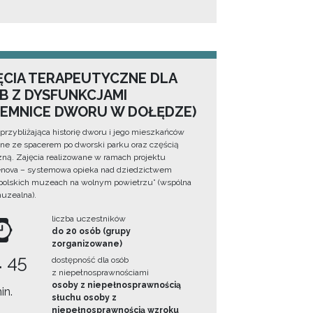
ĘCIA TERAPEUTYCZNE DLA
B Z DYSFUNKCJAMI
JEMNICE DWORU W DOŁĘDZE)
 przybliżająca historię dworu i jego mieszkańców
ne ze spacerem po dworski parku oraz częścią
zną. Zajęcia realizowane w ramach projektu
nova – systemowa opieka nad dziedzictwem
olskich muzeach na wolnym powietrzu” (wspólna
muzealna).
liczba uczestników
do 20 osób (grupy
zorganizowane)
. 45
dostępność dla osób
z niepełnosprawnościami
osoby z niepełnosprawnością
in.
słuchu osoby z
niepełnosprawnością wzroku