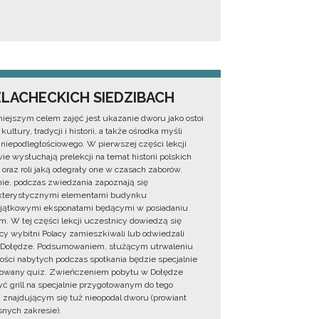
ZLACHECKICH SIEDZIBACH
iejszym celem zajęć jest ukazanie dworu jako ostoi
 kultury, tradycji i historii, a także ośrodka myśli
 niepodległościowego. W pierwszej części lekcji
ie wysłuchają prelekcji na temat historii polskich
oraz roli jaką odegrały one w czasach zaborów.
ie, podczas zwiedzania zapoznają się
akterystycznymi elementami budynku
jątkowymi eksponatami będącymi w posiadaniu
 W tej części lekcji uczestnicy dowiedzą się
acy wybitni Polacy zamieszkiwali lub odwiedzali
 Dołędze. Podsumowaniem, służącym utrwaleniu
ści nabytych podczas spotkania będzie specjalnie
towany quiz. Zwieńczeniem pobytu w Dołędze
ć grill na specjalnie przygotowanym do tego
 znajdującym się tuż nieopodal dworu (prowiant
nych zakresie).