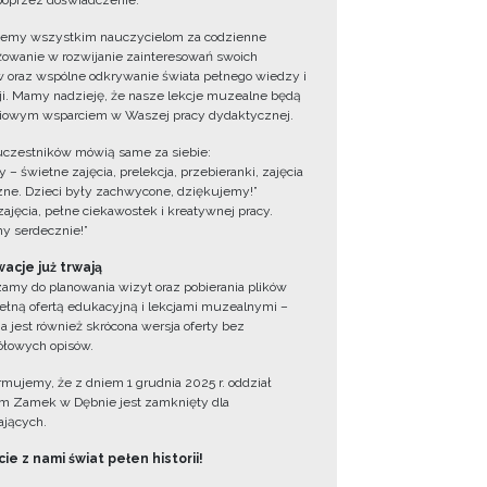
oprzez doświadczenie.
jemy wszystkim nauczycielom za codzienne
owanie w rozwijanie zainteresowań swoich
 oraz wspólne odkrywanie świata pełnego wiedzy i
cji. Mamy nadzieję, że nasze lekcje muzealne będą
iowym wsparciem w Waszej pracy dydaktycznej.
uczestników mówią same za siebie:
 – świetne zajęcia, prelekcja, przebieranki, zajęcia
zne. Dzieci były zachwycone, dziękujemy!”
zajęcia, pełne ciekawostek i kreatywnej pracy.
y serdecznie!”
acje już trwają
amy do planowania wizyt oraz pobierania plików
ełną ofertą edukacyjną i lekcjami muzealnymi –
a jest również skrócona wersja oferty bez
łowych opisów.
ormujemy, że z dniem 1 grudnia 2025 r. oddział
 Zamek w Dębnie jest zamknięty dla
jących.
ie z nami świat pełen historii!