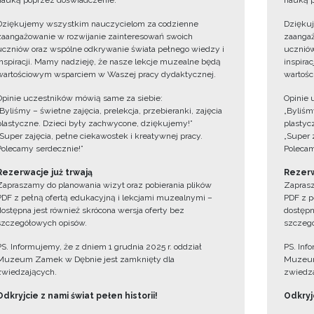
nauką poprzez doświadczenie.
nauką p
Dziękujemy wszystkim nauczycielom za codzienne
Dzięku
zaangażowanie w rozwijanie zainteresowań swoich
zaangaż
uczniów oraz wspólne odkrywanie świata pełnego wiedzy i
uczniów
inspiracji. Mamy nadzieję, że nasze lekcje muzealne będą
inspira
wartościowym wsparciem w Waszej pracy dydaktycznej.
wartośc
Opinie uczestników mówią same za siebie:
Opinie 
„Byliśmy – świetne zajęcia, prelekcja, przebieranki, zajęcia
„Byliśmy
plastyczne. Dzieci były zachwycone, dziękujemy!”
plastyc
„Super zajęcia, pełne ciekawostek i kreatywnej pracy.
„Super 
Polecamy serdecznie!”
Polecam
Rezerwacje już trwają
Rezerw
Zapraszamy do planowania wizyt oraz pobierania plików
Zaprasz
PDF z pełną ofertą edukacyjną i lekcjami muzealnymi –
PDF z p
dostępna jest również skrócona wersja oferty bez
dostępn
szczegółowych opisów.
szczegó
PS. Informujemy, że z dniem 1 grudnia 2025 r. oddział
PS. Inf
Muzeum Zamek w Dębnie jest zamknięty dla
Muzeum
zwiedzających.
zwiedza
Odkryjcie z nami świat pełen historii!
Odkryjc