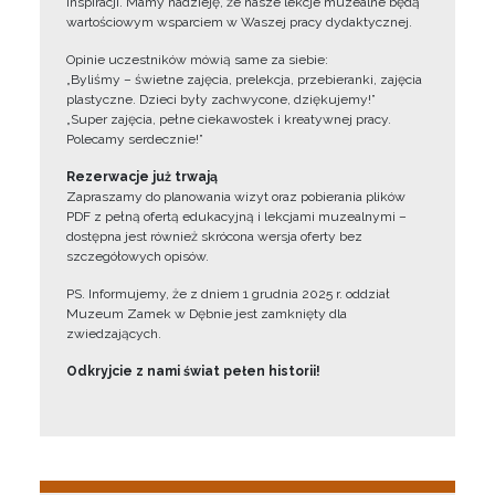
inspiracji. Mamy nadzieję, że nasze lekcje muzealne będą
wartościowym wsparciem w Waszej pracy dydaktycznej.
Opinie uczestników mówią same za siebie:
„Byliśmy – świetne zajęcia, prelekcja, przebieranki, zajęcia
plastyczne. Dzieci były zachwycone, dziękujemy!”
„Super zajęcia, pełne ciekawostek i kreatywnej pracy.
Polecamy serdecznie!”
Rezerwacje już trwają
Zapraszamy do planowania wizyt oraz pobierania plików
PDF z pełną ofertą edukacyjną i lekcjami muzealnymi –
dostępna jest również skrócona wersja oferty bez
szczegółowych opisów.
PS. Informujemy, że z dniem 1 grudnia 2025 r. oddział
Muzeum Zamek w Dębnie jest zamknięty dla
zwiedzających.
Odkryjcie z nami świat pełen historii!