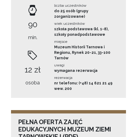
liczba uczestników
do 25 osób (grupy
zorganizowane)
90
wiek uczestników
szkoła podstawowa (kl. 1-8),
szkoły ponadpodstawowe
min.
miejsce
Muzeum Historii Tarnowa i
Regionu, Rynek 20-21, 33-100
Tarnów
uwagi
12 zł
wymagana rezerwacja
rezerwacja
osoba
nr telefonu: (+48) 14 621 21 49
wew. 200
PEŁNA OFERTA ZAJĘĆ
EDUKACYJNYCH MUZEUM ZIEMI
TARNOWSKIEJ (PDF)