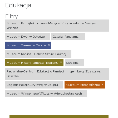
Edukacja
Filtry
Muzeum Pamiątek po Janie Matejce "Koryznówka" w Nowym
Wiśniczu
Muzeum Dwór w Dołędze
Galeria "Panorama"
Muzeum Zamek w Dębnie
Muzeum Ratusz - Galeria Sztuki Dawnej
Muzeum Historii Tarnowa i Regionu
Siedziba
Regionalne Centrum Edukacji o Pamięci im. gen. bryg. Zdzisława
Baszaka
Zagroda Felicji Curyłowej w Zalipiu
Muzeum Etnograficzne
Muzeum Wincentego Witosa w Wierzchosławicach