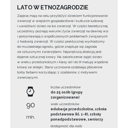
LATO W ETNOZAGRODZIE
Zajęcia mają na celu przybliżyć dzieciom funkcjonowanie
zwierząt w wiejskim gospodarstwie i kulturze ludowej
i uwrażliwić dzieci na los zwierząt. W części teoretycznej
uczestnicy poznają warunki życia zwierząt na dawnej wsi
i porozmawiają o współczesnych problemach związanych
z hodowlą zwierząt. W części praktycznej wychodzimy
do muzealnego ogrodu, gdzie znajduje się zagroda
ze sztucznymi zwierzętami. Największą atrakcją jest
dojenie sztucznej krowy. Na zakończenie zajęć dzieci
w wieku przedszkolnym i klasy od I do III malują wspólnie
krowę ze sklejki. Starsi uczniowie ozdabiają płócienne
torby farbami korzystając z szablonów z motywami
zwierzęcymi.
liczba uczestników
do 25 osób (grupy
zorganizowane)
90
wiek uczestników
edukacja przedszkolna, szkoła
podstawowa (kl. 1-8), szkoły
min.
ponadpodstawowe, seniorzy
dostępność dla osób