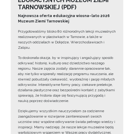
EDUKACYJNYCH MUZEUM ZIEMI
TARNOWSKIEJ (PDF)
Najnowsza oferta edukacyjna wiosna–lato 2026
Muzeum Ziemi Tarnowskiej
Przygotowaliśmy blisko 80 różnorodnych lekcji muzealnych
realizowanych w placówkach w Tarnowie, a także w
naszych oddziałach w Dołędze, Wierzchosławicach i
Zalipiu.
To doskonała okazja, by w inspirujący i angażujący sposób
odkrywać historię, kulturę oraz dziedzictwo naszego
regionu. Nasze zajęcia zostały starannie opracowane tak,
aby nie tylko wspierały realizację programu nauczania, ale
również pobudzały ciekawość, wyobraźnię i pasję młodych
odkrywców. Interaktywne formy pracy, ciekawe prelekcje,
działania plastyczne oraz bezpośredni kontakt z zabytkami
sprawiają, że historia staje się fascynującą przygodą i
nauką poprzez doświadczenie.
Dziękujemy wszystkim nauczycielom za codzienne
zaangażowanie w rozwijanie zainteresowań swoich
uczniów oraz wspólne odkrywanie świata pełnego wiedzy i
inspiracji. Mamy nadzieję, że nasze lekcje muzealne będą
wartościowym wsparciem w Waszej pracy dydaktycznej.