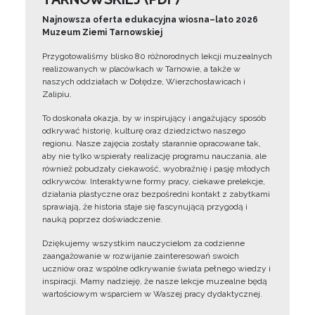
Najnowsza oferta edukacyjna wiosna–lato 2026
Muzeum Ziemi Tarnowskiej
Przygotowaliśmy blisko 80 różnorodnych lekcji muzealnych
realizowanych w placówkach w Tarnowie, a także w
naszych oddziałach w Dołędze, Wierzchosławicach i
Zalipiu.
To doskonała okazja, by w inspirujący i angażujący sposób
odkrywać historię, kulturę oraz dziedzictwo naszego
regionu. Nasze zajęcia zostały starannie opracowane tak,
aby nie tylko wspierały realizację programu nauczania, ale
również pobudzały ciekawość, wyobraźnię i pasję młodych
odkrywców. Interaktywne formy pracy, ciekawe prelekcje,
działania plastyczne oraz bezpośredni kontakt z zabytkami
sprawiają, że historia staje się fascynującą przygodą i
nauką poprzez doświadczenie.
Dziękujemy wszystkim nauczycielom za codzienne
zaangażowanie w rozwijanie zainteresowań swoich
uczniów oraz wspólne odkrywanie świata pełnego wiedzy i
inspiracji. Mamy nadzieję, że nasze lekcje muzealne będą
wartościowym wsparciem w Waszej pracy dydaktycznej.