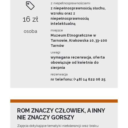
z niepełnosprawnościami
z niepełnosprawnością słuchu,
wzroku oraz z
16 zł
niepełnosprawnością
intelektualną
miejsce
osoba
Muzeum Etnograficzne w
Tarnowie, Krakowska 10, 33-100
Tarnów
uwagi
wymagana rezerwacja, oferta
obowiązuje od kwietnia do
sierpnia
rezerwacja
nr telefonu: (+48) 14 622 06 25
ROM ZNACZY CZŁOWIEK, A INNY
NIE ZNACZY GORSZY
Zajęcia dotykające tematyki nietolerancji oraz braku