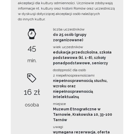
akceptacji dla kultury odmienności. Uczniowie zdobywają
informacje nt. kultury oraz historii Romów oraz uczestniczą
w dyskusji dotyczącej akceptacji osób należących
do innych kultur.
liczba uczestników
do 25 osób (grupy
zorganizowane)
45
wiek uczestników
edukacja przedszkolna, szkoła
podstawowa (kl. 1-8), szkoły
min.
ponadpodstawowe, seniorzy
dostępność dla osób
z niepełnosprawnościami
niepełnosprawnością słuchu,
wzroku oraz
16 zł
niepełnosprawnością
intelektualną
miejsce
osoba
Muzeum Etnograficzne w
Tarnowie, Krakowska 10, 33-100
Tarnów
uwagi
wymagana rezerwacja, oferta