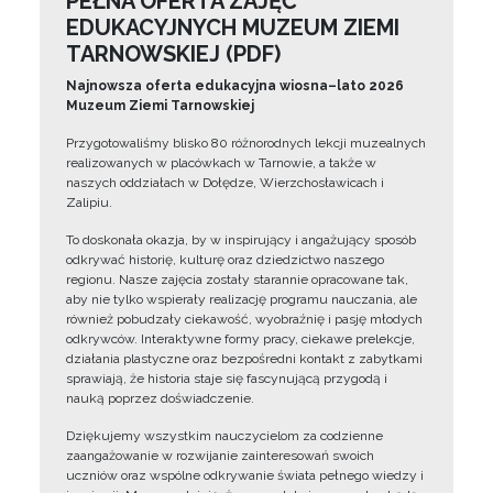
PEŁNA OFERTA ZAJĘĆ
EDUKACYJNYCH MUZEUM ZIEMI
TARNOWSKIEJ (PDF)
Najnowsza oferta edukacyjna wiosna–lato 2026
Muzeum Ziemi Tarnowskiej
Przygotowaliśmy blisko 80 różnorodnych lekcji muzealnych
realizowanych w placówkach w Tarnowie, a także w
naszych oddziałach w Dołędze, Wierzchosławicach i
Zalipiu.
To doskonała okazja, by w inspirujący i angażujący sposób
odkrywać historię, kulturę oraz dziedzictwo naszego
regionu. Nasze zajęcia zostały starannie opracowane tak,
aby nie tylko wspierały realizację programu nauczania, ale
również pobudzały ciekawość, wyobraźnię i pasję młodych
odkrywców. Interaktywne formy pracy, ciekawe prelekcje,
działania plastyczne oraz bezpośredni kontakt z zabytkami
sprawiają, że historia staje się fascynującą przygodą i
nauką poprzez doświadczenie.
Dziękujemy wszystkim nauczycielom za codzienne
zaangażowanie w rozwijanie zainteresowań swoich
uczniów oraz wspólne odkrywanie świata pełnego wiedzy i