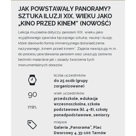
JAK POWSTAWAŁY PANORAMY?
SZTUKA ILUZJI XIX. WIEKU JAKO
„KINO PRZED KINEM” (NOWOŚĆ)
Lekcja muzealna dotyczy panoram XIX. wieku jako
wyjątkowego zjawiska łączącego sztukę, naukę i iluzję,
które stanowiło formę immersyjnego doświadczenia
nazywanego „kinem przed kinem”. Zajęcia nawiązują m.in.
do procesu powstawania panoram oraz ukazują zarówno
techniki malarskie jak i zasady tworzenia tych
monumentalnych obrazów.
liczba uczestników
do 25 osób (grupy
zorganizowane)
90
wiek uczestników
przedszkole, edukacja
wczesnoszkolna, szkoła
min.
podstawowa (kl. 4-8), szkoły
ponadpodstawowe, seniorzy
miejsce
Galeria „Panorama”, Plac
Dworcowy 4, 33-100 Tarnów