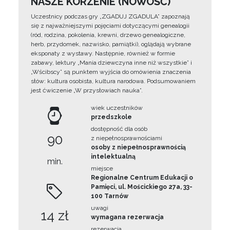
NASZE KORZENIE (NOWOŚĆ)
Uczestnicy podczas gry „ZGADUJ ZGADULA” zapoznają
się z najważniejszymi pojęciami dotyczącymi genealogii
(ród, rodzina, pokolenia, krewni, drzewo genealogiczne,
herb, przydomek, nazwisko, pamiątki), oglądają wybrane
eksponaty z wystawy. Następnie, również w formie
zabawy, lektury „Mania dziewczyna inne niż wszystkie” i
„Wścibscy” są punktem wyjścia do omówienia znaczenia
słów: kultura osobista, kultura narodowa. Podsumowaniem
jest ćwiczenie „W przysłowiach nauka”.
wiek uczestników
przedszkole
dostępność dla osób
90
z niepełnosprawnościami
osoby z niepełnosprawnością
intelektualną
min.
miejsce
Regionalne Centrum Edukacji o
Pamięci, ul. Mościckiego 27a, 33-
100 Tarnów
uwagi
14 zł
wymagana rezerwacja
rezerwacja