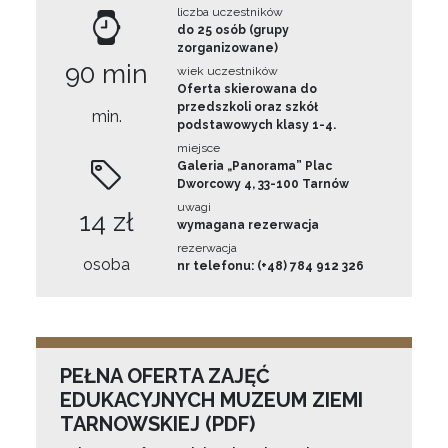
liczba uczestników
do 25 osób (grupy
zorganizowane)
90 min
wiek uczestników
Oferta skierowana do
przedszkoli oraz szkół
min.
podstawowych klasy 1-4.
miejsce
Galeria „Panorama” Plac
Dworcowy 4, 33-100 Tarnów
uwagi
14 zł
wymagana rezerwacja
rezerwacja
osoba
nr telefonu: (+48) 784 912 326
PEŁNA OFERTA ZAJĘĆ
EDUKACYJNYCH MUZEUM ZIEMI
TARNOWSKIEJ (PDF)