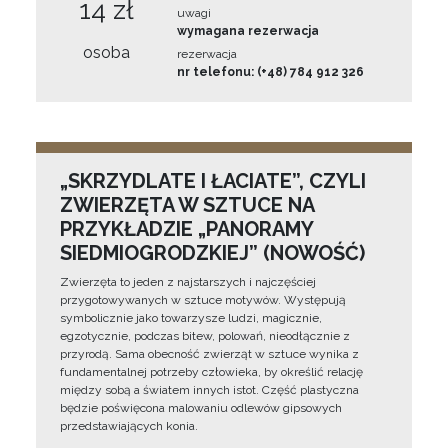
14 zł
uwagi
wymagana rezerwacja
osoba
rezerwacja
nr telefonu: (+48) 784 912 326
„SKRZYDLATE I ŁACIATE”, CZYLI
ZWIERZĘTA W SZTUCE NA
PRZYKŁADZIE „PANORAMY
SIEDMIOGRODZKIEJ” (NOWOŚĆ)
Zwierzęta to jeden z najstarszych i najczęściej
przygotowywanych w sztuce motywów. Występują
symbolicznie jako towarzysze ludzi, magicznie,
egzotycznie, podczas bitew, polowań, nieodłącznie z
przyrodą. Sama obecność zwierząt w sztuce wynika z
fundamentalnej potrzeby człowieka, by określić relację
między sobą a światem innych istot. Część plastyczna
będzie poświęcona malowaniu odlewów gipsowych
przedstawiających konia.