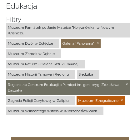
Edukacja
Filtry
Muzeum Pamiątek po Janie Matejce "Koryznówka" w Nowym
Wiśniczu
Muzeum Dwór w Dołędze
Galeria "Panorama"
Muzeum Zamek w Dębnie
Muzeum Ratusz - Galeria Sztuki Dawnej
Muzeum Historii Tarnowa i Regionu
Siedziba
Regionalne Centrum Edukacji o Pamięci im. gen. bryg. Zdzisława
Baszaka
Zagroda Felicji Curyłowej w Zalipiu
Muzeum Etnograficzne
Muzeum Wincentego Witosa w Wierzchosławicach