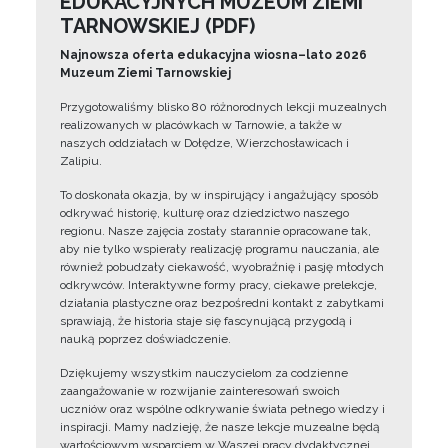
EDUKACYJNYCH MUZEUM ZIEMI
TARNOWSKIEJ (PDF)
Najnowsza oferta edukacyjna wiosna–lato 2026
Muzeum Ziemi Tarnowskiej
Przygotowaliśmy blisko 80 różnorodnych lekcji muzealnych
realizowanych w placówkach w Tarnowie, a także w
naszych oddziałach w Dołędze, Wierzchosławicach i
Zalipiu.
To doskonała okazja, by w inspirujący i angażujący sposób
odkrywać historię, kulturę oraz dziedzictwo naszego
regionu. Nasze zajęcia zostały starannie opracowane tak,
aby nie tylko wspierały realizację programu nauczania, ale
również pobudzały ciekawość, wyobraźnię i pasję młodych
odkrywców. Interaktywne formy pracy, ciekawe prelekcje,
działania plastyczne oraz bezpośredni kontakt z zabytkami
sprawiają, że historia staje się fascynującą przygodą i
nauką poprzez doświadczenie.
Dziękujemy wszystkim nauczycielom za codzienne
zaangażowanie w rozwijanie zainteresowań swoich
uczniów oraz wspólne odkrywanie świata pełnego wiedzy i
inspiracji. Mamy nadzieję, że nasze lekcje muzealne będą
wartościowym wsparciem w Waszej pracy dydaktycznej.