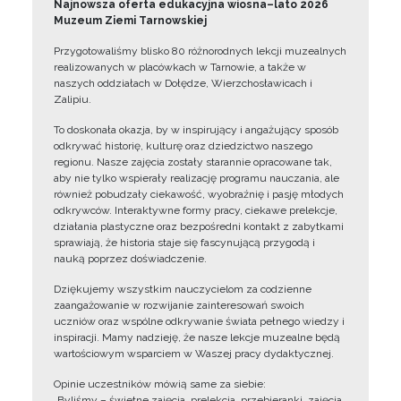
Najnowsza oferta edukacyjna wiosna–lato 2026
Muzeum Ziemi Tarnowskiej
Przygotowaliśmy blisko 80 różnorodnych lekcji muzealnych
realizowanych w placówkach w Tarnowie, a także w
naszych oddziałach w Dołędze, Wierzchosławicach i
Zalipiu.
To doskonała okazja, by w inspirujący i angażujący sposób
odkrywać historię, kulturę oraz dziedzictwo naszego
regionu. Nasze zajęcia zostały starannie opracowane tak,
aby nie tylko wspierały realizację programu nauczania, ale
również pobudzały ciekawość, wyobraźnię i pasję młodych
odkrywców. Interaktywne formy pracy, ciekawe prelekcje,
działania plastyczne oraz bezpośredni kontakt z zabytkami
sprawiają, że historia staje się fascynującą przygodą i
nauką poprzez doświadczenie.
Dziękujemy wszystkim nauczycielom za codzienne
zaangażowanie w rozwijanie zainteresowań swoich
uczniów oraz wspólne odkrywanie świata pełnego wiedzy i
inspiracji. Mamy nadzieję, że nasze lekcje muzealne będą
wartościowym wsparciem w Waszej pracy dydaktycznej.
Opinie uczestników mówią same za siebie:
„Byliśmy – świetne zajęcia, prelekcja, przebieranki, zajęcia