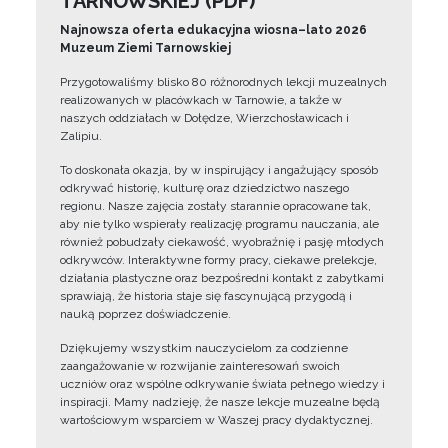
TARNOWSKIEJ (PDF)
Najnowsza oferta edukacyjna wiosna–lato 2026
Muzeum Ziemi Tarnowskiej
Przygotowaliśmy blisko 80 różnorodnych lekcji muzealnych
realizowanych w placówkach w Tarnowie, a także w
naszych oddziałach w Dołędze, Wierzchosławicach i
Zalipiu.
To doskonała okazja, by w inspirujący i angażujący sposób
odkrywać historię, kulturę oraz dziedzictwo naszego
regionu. Nasze zajęcia zostały starannie opracowane tak,
aby nie tylko wspierały realizację programu nauczania, ale
również pobudzały ciekawość, wyobraźnię i pasję młodych
odkrywców. Interaktywne formy pracy, ciekawe prelekcje,
działania plastyczne oraz bezpośredni kontakt z zabytkami
sprawiają, że historia staje się fascynującą przygodą i
nauką poprzez doświadczenie.
Dziękujemy wszystkim nauczycielom za codzienne
zaangażowanie w rozwijanie zainteresowań swoich
uczniów oraz wspólne odkrywanie świata pełnego wiedzy i
inspiracji. Mamy nadzieję, że nasze lekcje muzealne będą
wartościowym wsparciem w Waszej pracy dydaktycznej.