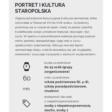
PORTRET I KULTURA
STAROPOLSKA
Zajęcia poświęcone fascynującej kulturze sarmackiej, która
rozkwitała w Polsce od XVI do XVIII wieku. Uczestnicy
przeniosą się w czasie do epoki, kiedy to polska szlachta
kształtowała swoje unikatowe tradycje, obyczaje i styl
życia. W oparciu o prezentowane kolekcje poznają typowe
cechy portretu staropolskiego i jego rolę w życiu
społeczności szlacheckiej. Odkryją również tajniki
sarmackiego stroju, a także dowiedzą się, jak wyglądały
ceremonie i zwyczaje związane z ważnymi wydarzeniami.
liczba uczestników
do 25 osób (grupy
zorganizowane)
60
wiek uczestników
szkoła podstawowa (kl. 4-8),
szkoły ponadpodstawowe,
min.
studenci
dostępność dla osób
z niepełnosprawnościami
osoby z niepełnosprawnością
słuchu, osoby z