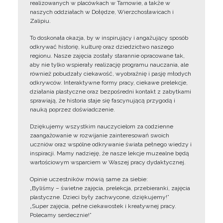
realizowanych w placówkach w Tarnowie, a także w
naszych oddziałach w Dołędze, Wierzchosławicach i
Zalipiu.
To doskonała okazja, by w inspirujący i angażujący sposób
odkrywać historię, kulturę oraz dziedzictwo naszego
regionu. Nasze zajęcia zostały starannie opracowane tak,
aby nie tylko wspierały realizację programu nauczania, ale
również pobudzały ciekawość, wyobraźnię i pasję młodych
odkrywców. Interaktywne formy pracy, ciekawe prelekcje,
działania plastyczne oraz bezpośredni kontakt z zabytkami
sprawiają, że historia staje się fascynującą przygodą i
nauką poprzez doświadczenie.
Dziękujemy wszystkim nauczycielom za codzienne
zaangażowanie w rozwijanie zainteresowań swoich
uczniów oraz wspólne odkrywanie świata pełnego wiedzy i
inspiracji. Mamy nadzieję, że nasze lekcje muzealne będą
wartościowym wsparciem w Waszej pracy dydaktycznej.
Opinie uczestników mówią same za siebie:
„Byliśmy – świetne zajęcia, prelekcja, przebieranki, zajęcia
plastyczne. Dzieci były zachwycone, dziękujemy!”
„Super zajęcia, pełne ciekawostek i kreatywnej pracy.
Polecamy serdecznie!”