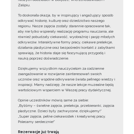
Zalipiu.
To doskonała okazja, by w inspirujący i angażujący sposób
odkrywać historię, kulturę oraz dziedzictwo naszego
regionu. Nasze zajęcia zostały starannie opracowane tak,
aby nie tylko wspierały realizację programu nauczania, ale
również pobudzały ciekawość, wyobraźnię i pasję młodych
odkrywców. Interaktywne formy pracy, ciekawe prelekcje,
działania plastyczne oraz bezpośredni kontakt z zabytkami
sprawiają, że historia staje się fascynującą przygodą i
nauką poprzez doświadczenie.
Dziękujemy wszystkim nauczycielom za codzienne
zaangażowanie w rozwijanie zainteresowań swoich
uczniów oraz wspólne odkrywanie świata pełnego wiedzy i
inspiracji. Mamy nadzieję, że nasze lekcje muzealne będą
wartościowym wsparciem w Waszej pracy dydaktycznej.
Opinie uczestników mówią same za siebie:
„Byliśmy – świetne zajęcia, prelekcja, przebieranki, zajęcia
plastyczne. Dzieci były zachwycone, dziękujemy!”
„Super zajęcia, pełne ciekawostek i kreatywnej pracy.
Polecamy serdecznie!”
Rezerwacje już trwają