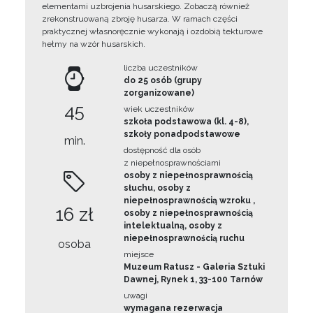
elementami uzbrojenia husarskiego. Zobaczą również
zrekonstruowaną zbroję husarza. W ramach części
praktycznej własnoręcznie wykonają i ozdobią tekturowe
hełmy na wzór husarskich.
liczba uczestników
do 25 osób (grupy
zorganizowane)
45
wiek uczestników
szkoła podstawowa (kl. 4-8),
szkoły ponadpodstawowe
min.
dostępność dla osób
z niepełnosprawnościami
osoby z niepełnosprawnością
słuchu, osoby z
niepełnosprawnością wzroku ,
16 zł
osoby z niepełnosprawnością
intelektualną, osoby z
niepełnosprawnością ruchu
osoba
miejsce
Muzeum Ratusz - Galeria Sztuki
Dawnej, Rynek 1, 33-100 Tarnów
uwagi
wymagana rezerwacja