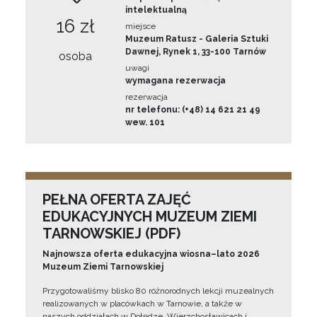
intelektualną
16 zł
miejsce
Muzeum Ratusz - Galeria Sztuki
Dawnej, Rynek 1, 33-100 Tarnów
osoba
uwagi
wymagana rezerwacja
rezerwacja
nr telefonu: (+48) 14 621 21 49
wew. 101
PEŁNA OFERTA ZAJĘĆ
EDUKACYJNYCH MUZEUM ZIEMI
TARNOWSKIEJ (PDF)
Najnowsza oferta edukacyjna wiosna–lato 2026
Muzeum Ziemi Tarnowskiej
Przygotowaliśmy blisko 80 różnorodnych lekcji muzealnych
realizowanych w placówkach w Tarnowie, a także w
naszych oddziałach w Dołędze, Wierzchosławicach i