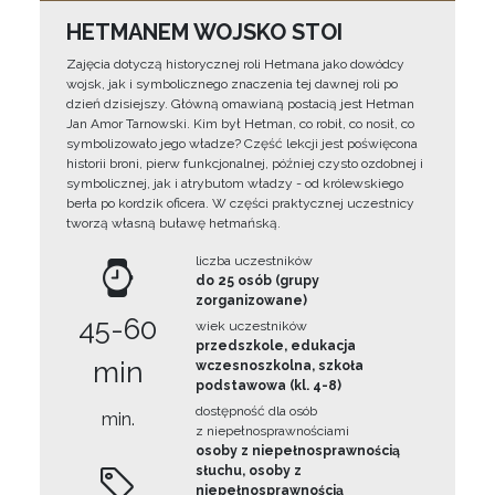
HETMANEM WOJSKO STOI
Zajęcia dotyczą historycznej roli Hetmana jako dowódcy
wojsk, jak i symbolicznego znaczenia tej dawnej roli po
dzień dzisiejszy. Główną omawianą postacią jest Hetman
Jan Amor Tarnowski. Kim był Hetman, co robił, co nosił, co
symbolizowało jego władze? Część lekcji jest poświęcona
historii broni, pierw funkcjonalnej, później czysto ozdobnej i
symbolicznej, jak i atrybutom władzy - od królewskiego
berła po kordzik oficera. W części praktycznej uczestnicy
tworzą własną buławę hetmańską.
liczba uczestników
do 25 osób (grupy
zorganizowane)
45-60
wiek uczestników
przedszkole, edukacja
min
wczesnoszkolna, szkoła
podstawowa (kl. 4-8)
dostępność dla osób
min.
z niepełnosprawnościami
osoby z niepełnosprawnością
słuchu, osoby z
niepełnosprawnością