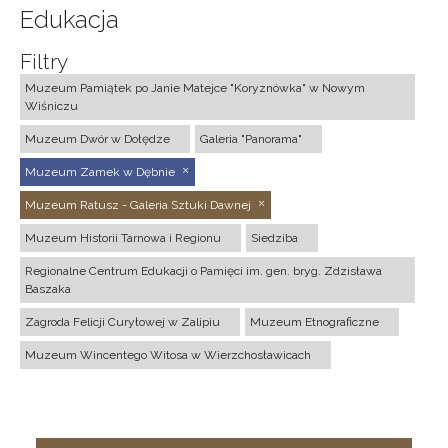
Edukacja
Filtry
Muzeum Pamiątek po Janie Matejce "Koryznówka" w Nowym
Wiśniczu
Muzeum Dwór w Dołędze
Galeria "Panorama"
Muzeum Zamek w Dębnie
Muzeum Ratusz - Galeria Sztuki Dawnej
Muzeum Historii Tarnowa i Regionu
Siedziba
Regionalne Centrum Edukacji o Pamięci im. gen. bryg. Zdzisława
Baszaka
Zagroda Felicji Curyłowej w Zalipiu
Muzeum Etnograficzne
Muzeum Wincentego Witosa w Wierzchosławicach