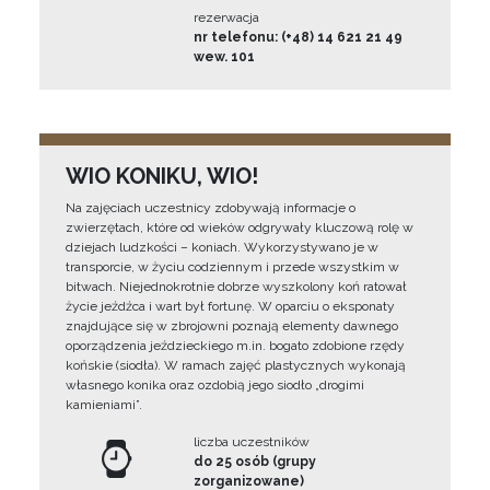
rezerwacja
nr telefonu: (+48) 14 621 21 49
wew. 101
WIO KONIKU, WIO!
Na zajęciach uczestnicy zdobywają informacje o
zwierzętach, które od wieków odgrywały kluczową rolę w
dziejach ludzkości – koniach. Wykorzystywano je w
transporcie, w życiu codziennym i przede wszystkim w
bitwach. Niejednokrotnie dobrze wyszkolony koń ratował
życie jeźdźca i wart był fortunę. W oparciu o eksponaty
znajdujące się w zbrojowni poznają elementy dawnego
oporządzenia jeździeckiego m.in. bogato zdobione rzędy
końskie (siodła). W ramach zajęć plastycznych wykonają
własnego konika oraz ozdobią jego siodło „drogimi
kamieniami”.
liczba uczestników
do 25 osób (grupy
zorganizowane)