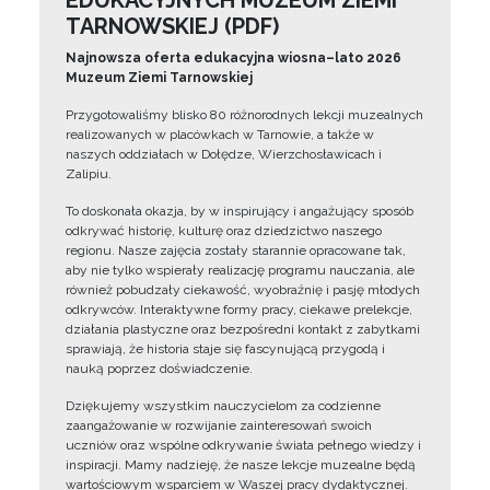
EDUKACYJNYCH MUZEUM ZIEMI
TARNOWSKIEJ (PDF)
Najnowsza oferta edukacyjna wiosna–lato 2026
Muzeum Ziemi Tarnowskiej
Przygotowaliśmy blisko 80 różnorodnych lekcji muzealnych
realizowanych w placówkach w Tarnowie, a także w
naszych oddziałach w Dołędze, Wierzchosławicach i
Zalipiu.
To doskonała okazja, by w inspirujący i angażujący sposób
odkrywać historię, kulturę oraz dziedzictwo naszego
regionu. Nasze zajęcia zostały starannie opracowane tak,
aby nie tylko wspierały realizację programu nauczania, ale
również pobudzały ciekawość, wyobraźnię i pasję młodych
odkrywców. Interaktywne formy pracy, ciekawe prelekcje,
działania plastyczne oraz bezpośredni kontakt z zabytkami
sprawiają, że historia staje się fascynującą przygodą i
nauką poprzez doświadczenie.
Dziękujemy wszystkim nauczycielom za codzienne
zaangażowanie w rozwijanie zainteresowań swoich
uczniów oraz wspólne odkrywanie świata pełnego wiedzy i
inspiracji. Mamy nadzieję, że nasze lekcje muzealne będą
wartościowym wsparciem w Waszej pracy dydaktycznej.