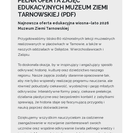
PEŁNA OFERTA ZAJĘĆ
EDUKACYJNYCH MUZEUM ZIEMI
TARNOWSKIEJ (PDF)
Najnowsza oferta edukacyjna wiosna–lato 2026
Muzeum Ziemi Tarnowskiej
Przygotowaliśmy blisko 80 różnorodnych lekcji muzealnych
realizowanych w placówkach w Tarnowie, a także w
naszych oddziałach w Dołędze, Wierzchosławicach i
Zalipiu.
To doskonała okazja, by w inspirujący i angażujący sposób
odkrywać historię, kulturę oraz dziedzictwo naszego
regionu. Nasze zajęcia zostały starannie opracowane tak,
aby nie tylko wspierały realizację programu nauczania, ale
również pobudzały ciekawość, wyobraźnię i pasję młodych
odkrywców. Interaktywne formy pracy, ciekawe prelekcje,
działania plastyczne oraz bezpośredni kontakt z zabytkami
sprawiają, że historia staje się fascynującą przygodą i
nauką poprzez doświadczenie.
Dziękujemy wszystkim nauczycielom za codzienne
zaangażowanie w rozwijanie zainteresowań swoich
uczniów oraz wspólne odkrywanie świata pełnego wiedzy i