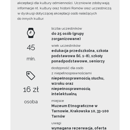
akceptacji dla kultury odmienności. Uczniowie zdobywają
informacje nt. kultury oraz historii Romów oraz uczestniczą
w dyskusji dotyczącej akceptacji osób należących
do innych kultur.
liczba uczestników
do 25 osób (grupy
zorganizowane)
45
wiek uczestników
edukacja przedszkolna, szkoła
podstawowa (kl. 1-8), szkoły
min.
ponadpodstawowe, seniorzy
dostępność dla osób
z niepełnosprawnościami
niepełnosprawnością słuchu,
wzroku oraz
16 zł
niepełnosprawnością
intelektualną
miejsce
osoba
Muzeum Etnograficzne w
Tarnowie, Krakowska 10, 33-100
Tarnów
uwagi
wymagana rezerwacja, oferta