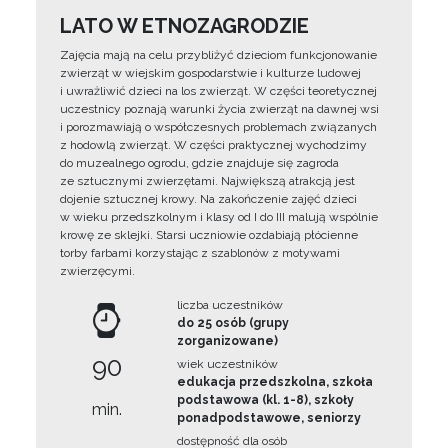
LATO W ETNOZAGRODZIE
Zajęcia mają na celu przybliżyć dzieciom funkcjonowanie
zwierząt w wiejskim gospodarstwie i kulturze ludowej
i uwrażliwić dzieci na los zwierząt. W części teoretycznej
uczestnicy poznają warunki życia zwierząt na dawnej wsi
i porozmawiają o współczesnych problemach związanych
z hodowlą zwierząt. W części praktycznej wychodzimy
do muzealnego ogrodu, gdzie znajduje się zagroda
ze sztucznymi zwierzętami. Największą atrakcją jest
dojenie sztucznej krowy. Na zakończenie zajęć dzieci
w wieku przedszkolnym i klasy od I do III malują wspólnie
krowę ze sklejki. Starsi uczniowie ozdabiają płócienne
torby farbami korzystając z szablonów z motywami
zwierzęcymi.
liczba uczestników
do 25 osób (grupy
zorganizowane)
90
wiek uczestników
edukacja przedszkolna, szkoła
podstawowa (kl. 1-8), szkoły
min.
ponadpodstawowe, seniorzy
dostępność dla osób