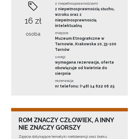
z niepełnosprawnościami
z niepełnosprawnością słuchu,
wzroku oraz z
16 zł
niepełnosprawnością
intelektualną
miejsce
osoba
Muzeum Etnograficzne w
Tarnowie, Krakowska 10, 33-100
Tarnów
uwagi
wymagana rezerwacja, oferta
obowiązuje od kwietnia do
sierpnia
rezerwacja
nr telefonu: (+48) 14 622 06 25
ROM ZNACZY CZŁOWIEK, A INNY
NIE ZNACZY GORSZY
Zajęcia dotykające tematyki nietolerancji oraz braku