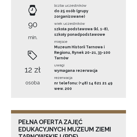
liczba uczestników
do 25 osób (grupy
zorganizowane)
90
wiek uczestników
szkoła podstawowa (kl. 1-8),
szkoły ponadpodstawowe
min.
miejsce
Muzeum Historii Tarnowa i
Regionu, Rynek 20-21, 33-100
Tarnów
uwagi
12 zł
wymagana rezerwacja
rezerwacja
osoba
nr telefonu: (+48) 14 621 21 49
wew. 200
PEŁNA OFERTA ZAJĘĆ
EDUKACYJNYCH MUZEUM ZIEMI
TARNOWSKIEJ (PDF)