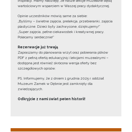
inspiracji. Mamy nadzieję, że nasze lekcje muzealne będą
wartościowym wsparciem w Waszej pracy dydaktycznej.
Opinie uczestników mówią same za siebie:
„Byliśmy – świetne zajęcia, prelekcja, przebieranki, zajęcia
plastyczne. Dzieci były zachwycone, dziękujemy!”
„Super zajęcia, pełne ciekawostek i kreatywnej pracy.
Polecamy serdecznie!”
Rezerwacje już trwają
Zapraszamy do planowania wizyt oraz pobierania plików
PDF z pełną ofertą edukacyjną i lekcjami muzealnymi –
dostępna jest również skrócona wersja oferty bez
szczegółowych opisów.
PS. Informujemy, że z dniem 1 grudnia 2025 r. oddział
Muzeum Zamek w Dębnie jest zamknięty dla
zwiedzających.
Odkryjcie z nami świat pełen historii!