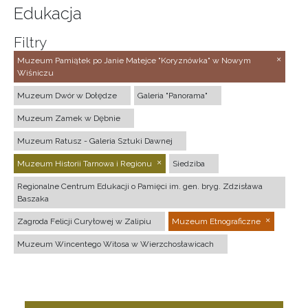
Edukacja
Filtry
Muzeum Pamiątek po Janie Matejce "Koryznówka" w Nowym
Wiśniczu
Muzeum Dwór w Dołędze
Galeria "Panorama"
Muzeum Zamek w Dębnie
Muzeum Ratusz - Galeria Sztuki Dawnej
Muzeum Historii Tarnowa i Regionu
Siedziba
Regionalne Centrum Edukacji o Pamięci im. gen. bryg. Zdzisława
Baszaka
Zagroda Felicji Curyłowej w Zalipiu
Muzeum Etnograficzne
Muzeum Wincentego Witosa w Wierzchosławicach