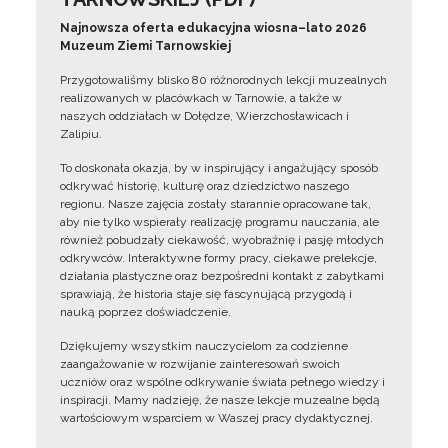
Najnowsza oferta edukacyjna wiosna–lato 2026
Muzeum Ziemi Tarnowskiej
Przygotowaliśmy blisko 80 różnorodnych lekcji muzealnych
realizowanych w placówkach w Tarnowie, a także w
naszych oddziałach w Dołędze, Wierzchosławicach i
Zalipiu.
To doskonała okazja, by w inspirujący i angażujący sposób
odkrywać historię, kulturę oraz dziedzictwo naszego
regionu. Nasze zajęcia zostały starannie opracowane tak,
aby nie tylko wspierały realizację programu nauczania, ale
również pobudzały ciekawość, wyobraźnię i pasję młodych
odkrywców. Interaktywne formy pracy, ciekawe prelekcje,
działania plastyczne oraz bezpośredni kontakt z zabytkami
sprawiają, że historia staje się fascynującą przygodą i
nauką poprzez doświadczenie.
Dziękujemy wszystkim nauczycielom za codzienne
zaangażowanie w rozwijanie zainteresowań swoich
uczniów oraz wspólne odkrywanie świata pełnego wiedzy i
inspiracji. Mamy nadzieję, że nasze lekcje muzealne będą
wartościowym wsparciem w Waszej pracy dydaktycznej.