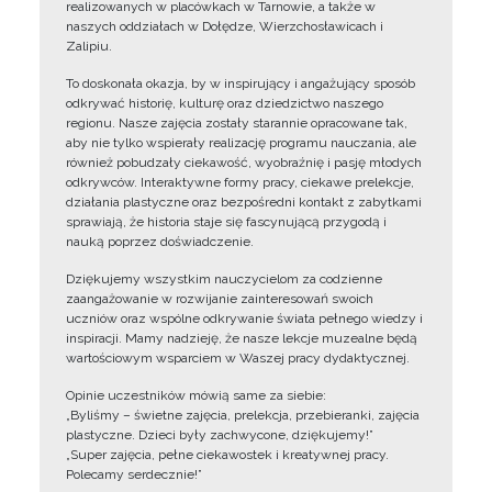
realizowanych w placówkach w Tarnowie, a także w
naszych oddziałach w Dołędze, Wierzchosławicach i
Zalipiu.
To doskonała okazja, by w inspirujący i angażujący sposób
odkrywać historię, kulturę oraz dziedzictwo naszego
regionu. Nasze zajęcia zostały starannie opracowane tak,
aby nie tylko wspierały realizację programu nauczania, ale
również pobudzały ciekawość, wyobraźnię i pasję młodych
odkrywców. Interaktywne formy pracy, ciekawe prelekcje,
działania plastyczne oraz bezpośredni kontakt z zabytkami
sprawiają, że historia staje się fascynującą przygodą i
nauką poprzez doświadczenie.
Dziękujemy wszystkim nauczycielom za codzienne
zaangażowanie w rozwijanie zainteresowań swoich
uczniów oraz wspólne odkrywanie świata pełnego wiedzy i
inspiracji. Mamy nadzieję, że nasze lekcje muzealne będą
wartościowym wsparciem w Waszej pracy dydaktycznej.
Opinie uczestników mówią same za siebie:
„Byliśmy – świetne zajęcia, prelekcja, przebieranki, zajęcia
plastyczne. Dzieci były zachwycone, dziękujemy!”
„Super zajęcia, pełne ciekawostek i kreatywnej pracy.
Polecamy serdecznie!”