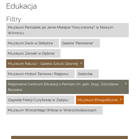
Edukacja
Filtry
Muzeum Pamiątek po Janie Matejce "Koryznówka" w Nowym
Wiśniczu
Muzeum Dwór w Dołędze
Galeria "Panorama"
Muzeum Zamek w Dębnie
Muzeum Ratusz - Galeria Sztuki Dawnej
Muzeum Historii Tarnowa i Regionu
Siedziba
Regionalne Centrum Edukacji o Pamięci im. gen. bryg. Zdzisława
Baszaka
Zagroda Felicji Curyłowej w Zalipiu
Muzeum Etnograficzne
Muzeum Wincentego Witosa w Wierzchosławicach