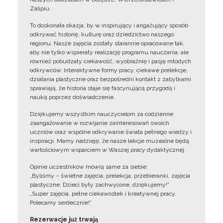
Zalipiu.
To doskonała okazja, by w inspirujący i angażujący sposób
odkrywać historię, kulturę oraz dziedzictwo naszego
regionu. Nasze zajęcia zostały starannie opracowane tak,
aby nie tylko wspierały realizację programu nauczania, ale
również pobudzały ciekawość, wyobraźnię i pasję młodych
odkrywców. Interaktywne formy pracy, ciekawe prelekcje,
działania plastyczne oraz bezpośredni kontakt z zabytkami
sprawiają, że historia staje się fascynującą przygodą i
nauką poprzez doświadczenie.
Dziękujemy wszystkim nauczycielom za codzienne
zaangażowanie w rozwijanie zainteresowań swoich
uczniów oraz wspólne odkrywanie świata pełnego wiedzy i
inspiracji. Mamy nadzieję, że nasze lekcje muzealne będą
wartościowym wsparciem w Waszej pracy dydaktycznej.
Opinie uczestników mówią same za siebie:
„Byliśmy – świetne zajęcia, prelekcja, przebieranki, zajęcia
plastyczne. Dzieci były zachwycone, dziękujemy!”
„Super zajęcia, pełne ciekawostek i kreatywnej pracy.
Polecamy serdecznie!”
Rezerwacje już trwają