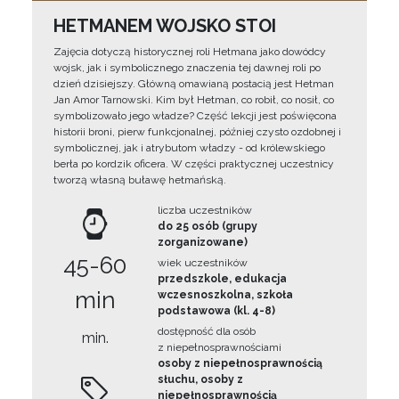
HETMANEM WOJSKO STOI
Zajęcia dotyczą historycznej roli Hetmana jako dowódcy
wojsk, jak i symbolicznego znaczenia tej dawnej roli po
dzień dzisiejszy. Główną omawianą postacią jest Hetman
Jan Amor Tarnowski. Kim był Hetman, co robił, co nosił, co
symbolizowało jego władze? Część lekcji jest poświęcona
historii broni, pierw funkcjonalnej, później czysto ozdobnej i
symbolicznej, jak i atrybutom władzy - od królewskiego
berła po kordzik oficera. W części praktycznej uczestnicy
tworzą własną buławę hetmańską.
liczba uczestników
do 25 osób (grupy
zorganizowane)
45-60
wiek uczestników
przedszkole, edukacja
min
wczesnoszkolna, szkoła
podstawowa (kl. 4-8)
dostępność dla osób
min.
z niepełnosprawnościami
osoby z niepełnosprawnością
słuchu, osoby z
niepełnosprawnością