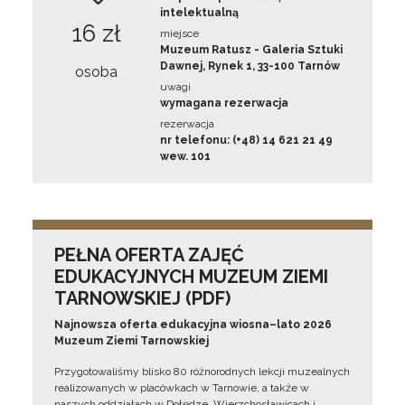
intelektualną
16 zł
miejsce
Muzeum Ratusz - Galeria Sztuki
Dawnej, Rynek 1, 33-100 Tarnów
osoba
uwagi
wymagana rezerwacja
rezerwacja
nr telefonu: (+48) 14 621 21 49
wew. 101
PEŁNA OFERTA ZAJĘĆ
EDUKACYJNYCH MUZEUM ZIEMI
TARNOWSKIEJ (PDF)
Najnowsza oferta edukacyjna wiosna–lato 2026
Muzeum Ziemi Tarnowskiej
Przygotowaliśmy blisko 80 różnorodnych lekcji muzealnych
realizowanych w placówkach w Tarnowie, a także w
naszych oddziałach w Dołędze, Wierzchosławicach i