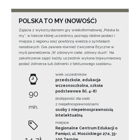
POLSKA TO MY (NOWOŚĆ)
Zajęcia z wykorzystaniem gry wielkoformatowej „Polska to
my”, w trakcie której uczestnicy poznają istotne postaci i
miejsca z regionu oraz powtórzą wiedzę o symbolach
narodowych. Gra zawiera również ćwiczenia fizyczne w
myśl powiedzenia „W zdrowym ciele, zdrowy duch”. Na
zakończenie zajęć każdy uczestnik wykona trójwymiarową
postać żołnierza lub żołnierki z tekturowego szablonu.
wiek uczestników
przedszkole, edukacja
wczesnoszkolna, szkoła
90
podstawowa (kl. 4-8)
dostępność dla osób
z niepełnosprawnościami
min.
osoby z niepełnosprawnością
intelektualną
miejsce
Regionalne Centrum Edukacji o
Pamięci, ul. Mościckiego 27a, 33-
100 Tarnów