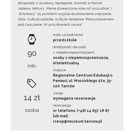
eksponaty z wystawy. Następnie, również w formie
zabawy, lektury „Mania dziewczyna inne niż wszystkie” i
„Wścibscy” są punktem wyjścia do omówienia znaczenia
słów: kultura osobista, kultura narodowa. Podsumowaniem
jest ćwiczenie „W przysłowiach nauka”.
wiek uczestników
przedszkole
dostępność dla osób
90
z niepełnosprawnościami
osoby z niepełnosprawnością
intelektualną
min.
miejsce
Regionalne Centrum Edukacji o
Pamięci, ul. Mościckiego 27a, 33-
100 Tarnów
uwagi
14 zł
wymagana rezerwacja
rezerwacja
osoba
nr telefonu: (+48) 14 657 18 67
lub mail:
rceop@muzeum.tarnow.pl