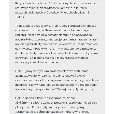
Przygotowaliśmy blisko 80 różnorodnych lekcji muzealnych
realizowanych w placówkach w Tarnowie, a także w
naszych oddziałach w Dołędze, Wierzchosławicach i
Zalipiu.
To doskonała okazja, by w inspirujący i angażujący sposób
odkrywać historię, kulturę oraz dziedzictwo naszego
regionu. Nasze zajęcia zostały starannie opracowane tak,
aby nie tylko wspierały realizację programu nauczania, ale
również pobudzały ciekawość, wyobraźnię i pasję młodych
odkrywców. Interaktywne formy pracy, ciekawe prelekcje,
działania plastyczne oraz bezpośredni kontakt z zabytkami
sprawiają, że historia staje się fascynującą przygodą i
nauką poprzez doświadczenie.
Dziękujemy wszystkim nauczycielom za codzienne
zaangażowanie w rozwijanie zainteresowań swoich
uczniów oraz wspólne odkrywanie świata pełnego wiedzy i
inspiracji. Mamy nadzieję, że nasze lekcje muzealne będą
wartościowym wsparciem w Waszej pracy dydaktycznej.
Opinie uczestników mówią same za siebie:
„Byliśmy – świetne zajęcia, prelekcja, przebieranki, zajęcia
plastyczne. Dzieci były zachwycone, dziękujemy!”
„Super zajęcia, pełne ciekawostek i kreatywnej pracy.